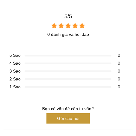
CN 4:
123 Trần Quang Khải, Quận 1
Hotline:
0969.520.520
5/5
CN 5:
602 Lê Hồng Phong, Quận 10
Hotline:
097.3333.602
0 đánh giá và hỏi đáp
Tại Đà Nẵng
5 Sao
0
CN 6:
97 Hàm Nghi, Q.Thanh Khê
4 Sao
0
Hotline:
097.123.9797
3 Sao
0
Tìm kiếm liên quan khác
2 Sao
0
1 Sao
0
thay camera trước Oppo A7n giá bao nhiêu
thay camera sau Oppo A7n ở đâu
Bạn có vấn đề cần tư vấn?
Gửi câu hỏi