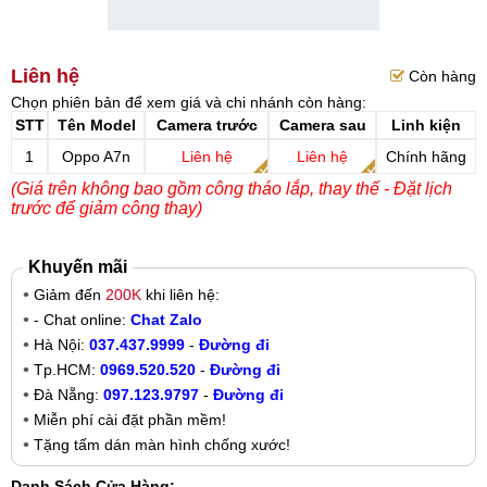
Liên hệ
Còn hàng
Chọn phiên bản để xem giá và chi nhánh còn hàng:
STT
Tên Model
Camera trước
Camera sau
Linh kiện
1
Oppo A7n
Liên hệ
Liên hệ
Chính hãng
(Giá trên không bao gồm công tháo lắp, thay thế - Đặt lịch
trước để giảm công thay)
Khuyến mãi
Giảm đến
200K
khi liên hệ:
- Chat online:
Chat Zalo
Hà Nội:
037.437.9999
-
Đường đi
Tp.HCM:
0969.520.520
-
Đường đi
Đà Nẵng:
097.123.9797
-
Đường đi
Miễn phí cài đặt phần mềm!
Tặng tấm dán màn hình chống xước!
Danh Sách Cửa Hàng: