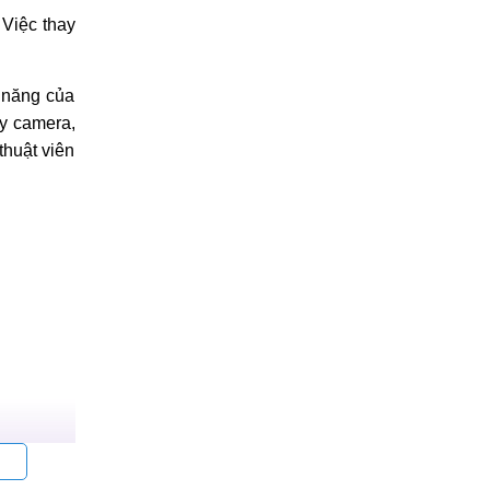
 Việc thay
h năng của
ay camera,
thuật viên