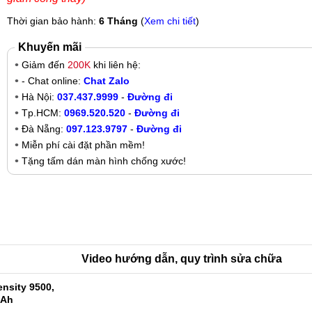
Thời gian bảo hành:
6 Tháng
(
Xem chi tiết
)
Khuyến mãi
Giảm đến
200K
khi liên hệ:
- Chat online:
Chat Zalo
Hà Nội:
037.437.9999
-
Đường đi
Tp.HCM:
0969.520.520
-
Đường đi
Đà Nẵng:
097.123.9797
-
Đường đi
Miễn phí cài đặt phần mềm!
Tặng tấm dán màn hình chống xước!
Video hướng dẫn, quy trình sửa chữa
nsity 9500,
mAh