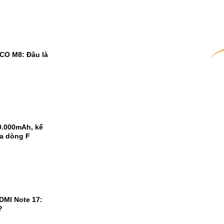
CO M8: Đâu là
0.000mAh, kế
ủa dòng F
DMI Note 17:
?