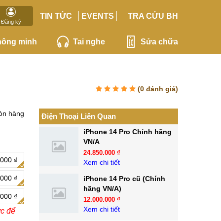
TIN TỨC
EVENTS
TRA CỨU BH
Đăng ký
hông minh
Tai nghe
Sửa chữa
(
0
đánh giá)
òn hàng
Điện Thoại Liên Quan
iPhone 14 Pro Chính hãng
VN/A
24.850.000 ₫
.000 ₫
Xem chi tiết
.000 ₫
iPhone 14 Pro cũ (Chính
hãng VN/A)
.000 ₫
12.000.000 ₫
Xem chi tiết
ớc để