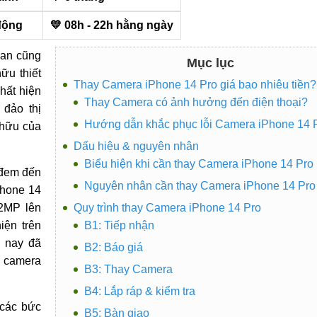
động
💛 08h - 22h hằng ngày
Fan cũng
Mục lục
ữu thiết
Thay Camera iPhone 14 Pro giá bao nhiêu tiền?
hất hiện
Thay Camera có ảnh hưởng đến điện thoại?
 đảo thị
Hướng dẫn khắc phục lỗi Camera iPhone 14 
 hữu của
Dấu hiệu & nguyên nhân
Biểu hiện khi cần thay Camera iPhone 14 Pro
 đem đến
Nguyên nhân cần thay Camera iPhone 14 Pro
Phone 14
12MP lên
Quy trình thay Camera iPhone 14 Pro
iện trên
B1: Tiếp nhận
n nay đã
B2: Báo giá
3 camera
B3: Thay Camera
B4: Lắp ráp & kiểm tra
 các bức
B5: Bàn giao