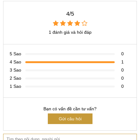
Hotline:
097.123.9797
4/5
Tìm kiếm khác liên quan:
thay camera HTC U13 giá bao nhiêu
1 đánh giá và hỏi đáp
thay camera trước HTC U13 ở đâu
thay camera sau HTC U13 giá rẻ
5 Sao
0
4 Sao
1
3 Sao
0
2 Sao
0
1 Sao
0
Bạn có vấn đề cần tư vấn?
Gửi câu hỏi