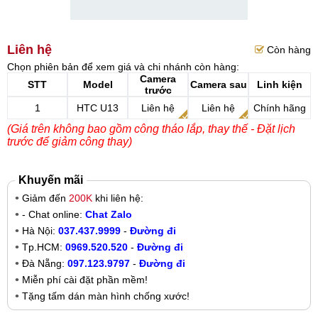
Liên hệ
Còn hàng
Chọn phiên bản để xem giá và chi nhánh còn hàng:
Camera
STT
Model
Camera sau
Linh kiện
trước
1
HTC U13
Liên hệ
Liên hệ
Chính hãng
(Giá trên không bao gồm công tháo lắp, thay thế - Đặt lịch
trước để giảm công thay)
Khuyến mãi
Giảm đến
200K
khi liên hệ:
- Chat online:
Chat Zalo
Hà Nội:
037.437.9999
-
Đường đi
Tp.HCM:
0969.520.520
-
Đường đi
Đà Nẵng:
097.123.9797
-
Đường đi
Miễn phí cài đặt phần mềm!
Tặng tấm dán màn hình chống xước!