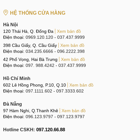
HỆ THỐNG CỬA HÀNG
Hà Nội
120 Thái Hà, Q. Đống Đa
Xem bản đồ
Điện thoại:
0969.120.120
-
037.437.9999
398 Cầu Giấy, Q. Cầu Giấy
Xem bản đồ
Điện thoại:
034.235.6666
-
096.2222.398
42 Phố Vọng, Hai Bà Trưng
Xem bản đồ
Điện thoại:
097. 988.4242
-
037.437.9999
Hồ Chí Minh
602 Lê Hồng Phong, P.10, Q.10
Xem bản đồ
Điện thoại:
097.1111.602
-
097.3333.602
Đà Nẵng
97 Hàm Nghi, Q.Thanh Khê
Xem bản đồ
Điện thoại:
096.123.9797
-
097.123.9797
Hotline CSKH:
097.120.66.88