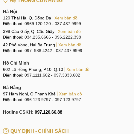
HỆ THỐNG CỬA HÀNG
Cập nhật hệ điều hành:
Hệ điều hành quá cũ cũng có thể
là nguyên nhân. Lúc này, bạn hãy cập nhật hệ điều hành
Hà Nội
mới nhất cho Galaxy S23 FE để xem vấn đề đã được giải
120 Thái Hà, Q. Đống Đa
Xem bản đồ
quyết hay chưa.
Điện thoại:
0969.120.120
-
037.437.9999
398 Cầu Giấy, Q. Cầu Giấy
Xem bản đồ
Điện thoại:
034.235.6666
-
096.2222.398
Cập nhật hệ điều hành
42 Phố Vọng, Hai Bà Trưng
Xem bản đồ
Điện thoại:
097. 988.4242
-
037.437.9999
Nếu đã thực hiện hết những biện pháp trên nhưng lỗi máy
ảnh trên thiết bị Galaxy S23 FE vẫn không được khắc phục.
Hồ Chí Minh
602 Lê Hồng Phong, P.10, Q.10
Xem bản đồ
Lúc này bạn có thể xác định lỗi đến từ nguyên nhân phần
Điện thoại:
097.1111.602
-
097.3333.602
cứng. Trong trường hợp đó, chỉ có cách mang máy đi thay,
sửa tại những trung tâm sửa chữa chuyên nghiệp mới có
Đà Nẵng
thể giúp bạn khôi phục được khả năng sử dụng máy ảnh
97 Hàm Nghi, Q.Thanh Khê
Xem bản đồ
Điện thoại:
096.123.9797
-
097.123.9797
trên Galaxy S23 FE như bình thường.
Dấu hiệu và nguyên nhân
Hotline CSKH:
097.120.66.88
Sau đây là những nội dung liên quan đến dấu hiệu và
nguyên nhân gây hư máy ảnh trên thiết bị Galaxy S23 FE.
QUY ĐỊNH - CHÍNH SÁCH