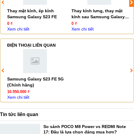
Thay mặt kính, ép kính
Thay kính lưng, thay mặt
Samsung Galaxy S23 FE
kính sau Samsung Galaxy
S23 FE
0 ₫
0 ₫
Xem chi tiết
Xem chi tiết
ĐIỆN THOẠI LIÊN QUAN
Samsung Galaxy S23 FE 5G
(Chính hãng)
10.950.000 ₫
Xem chi tiết
Tin tức liên quan
So sánh POCO M8 Power vs REDMI Note
17: Đâu là lựa chọn đáng mua hơn?