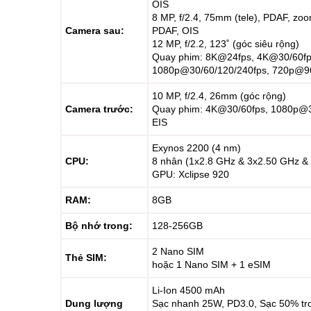
OIS
8 MP, f/2.4, 75mm (tele), PDAF, zo
Camera sau:
PDAF, OIS
12 MP, f/2.2, 123˚ (góc siêu rộng)
Quay phim: 8K@24fps, 4K@30/60fp
1080p@30/60/120/240fps, 720p@9
10 MP, f/2.4, 26mm (góc rộng)
Camera trước:
Quay phim: 4K@30/60fps, 1080p@30
EIS
Exynos 2200 (4 nm)
CPU:
8 nhân (1x2.8 GHz & 3x2.50 GHz &
GPU: Xclipse 920
RAM:
8GB
Bộ nhớ trong:
128-256GB
2 Nano SIM
Thẻ SIM:
hoặc 1 Nano SIM + 1 eSIM
Li-Ion 4500 mAh
Dung lượng
Sạc nhanh 25W, PD3.0, Sạc 50% tr