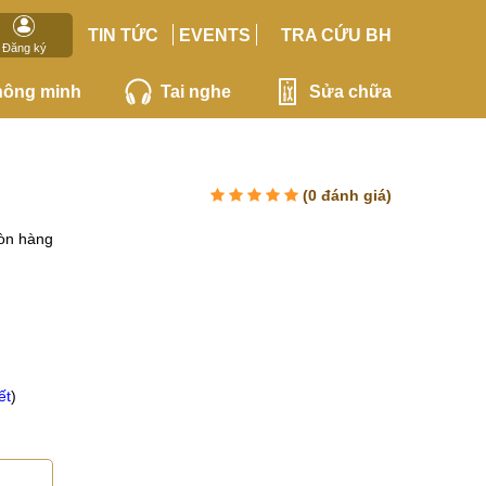
TIN TỨC
EVENTS
TRA CỨU BH
Đăng ký
hông minh
Tai nghe
Sửa chữa
(
0
đánh giá)
òn hàng
ết
)