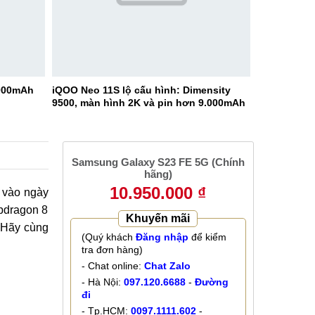
9000mAh
iQOO Neo 11S lộ cấu hình: Dimensity
9500, màn hình 2K và pin hơn 9.000mAh
Samsung Galaxy S23 FE 5G (Chính
hãng)
10.950.000 ₫
t vào ngày
apdragon 8
Khuyến mãi
 Hãy cùng
(Quý khách
Đăng nhập
để kiểm
tra đơn hàng)
- Chat online:
Chat Zalo
- Hà Nội:
097.120.6688
-
Đường
đi
- Tp.HCM:
0097.1111.602
-