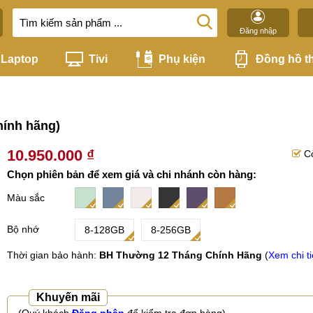
Đăng nhập
Laptop
Tivi
Phụ kiện
Đồng hồ t
hính hãng)
10.950.000 ₫
C
Chọn phiên bản để xem giá và chi nhánh còn hàng:
Màu sắc
Bộ nhớ
8-128GB
8-256GB
Thời gian bảo hành:
BH Thường 12 Tháng Chính Hãng
(
Xem chi ti
Khuyến mãi