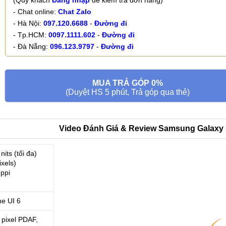
(Quý khách
Đăng nhập
để kiểm tra đơn hàng)
- Chat online:
Chat Zalo
- Hà Nội:
097.120.6688
-
Đường đi
- Tp.HCM:
0097.1111.602
-
Đường đi
- Đà Nẵng:
096.123.9797
-
Đường đi
MUA TRẢ GÓP 0%
(Duyệt HS 5 phút, Trả góp qua thẻ)
Video Đánh Giá & Review Samsung Galaxy 
ts (tối đa)
ixels)
 ppi
ne UI 6
 pixel PDAF,