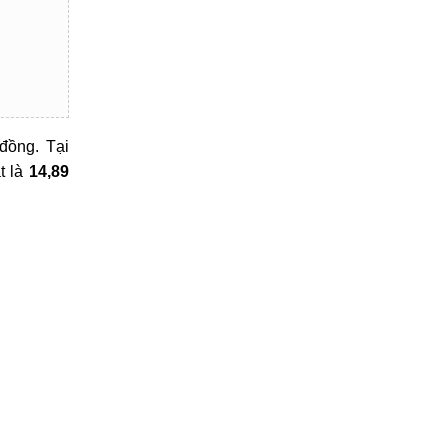
 đồng. Tại
t là
14,89