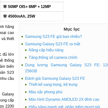
🌸 50MP OIS+ 8MP + 12MP
🌸 4500mAh, 25W
nh hãng
Mục lục
hoại cao
Samsung S23 FE giá bao nhiêu?
và thiết
Samsung Galaxy S23 FE ra mắt
Nâng cấp hiệu năng
c đủ lớn
Tăng thông số camera chính
hệ thống
Dung lượng Samsung Galaxy S23 FE: 1
cảm biến
256GB
 bản S23
 nhu cầu
Đánh giá Samsung Galaxy S23 FE
Thiết kế sang trọng, trẻ trung
Màu sắc phong phú
o Galaxy
Màn hình Dynamic AMOLED 2X đỉnh cao
Cung cấp
nos 2200
Hiệu năng mạnh mẽ, phần mềm mượt mà