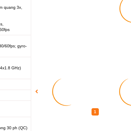
om quang 3x,
s,
60fps
/60fps; gyro-
 4x1.8 GHz)
1
ong 30 ph (QC)