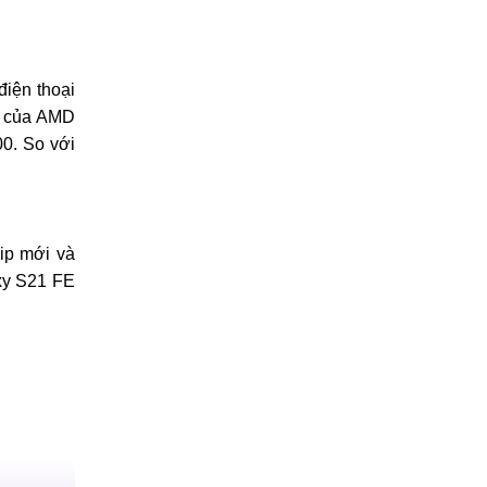
iện thoại
0 của AMD
00. So với
ip mới và
xy S21 FE