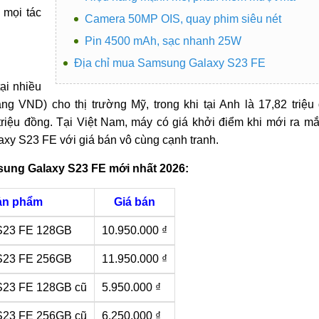
 mọi tác
Camera 50MP OIS, quay phim siêu nét
Pin 4500 mAh, sạc nhanh 25W
Địa chỉ mua Samsung Galaxy S23 FE
ại nhiều
ang VND) cho thị trường Mỹ, trong khi tại Anh là 17,82 triệu
triệu đồng. Tại Việt Nam, máy có giá khởi điểm khi mới ra mắ
laxy S23 FE với giá bán vô cùng cạnh tranh.
ung Galaxy S23 FE mới nhất 2026:
ản phẩm
Giá bán
S23 FE 128GB
10.950.000 ₫
S23 FE 256GB
11.950.000 ₫
23 FE 128GB cũ
5.950.000 ₫
23 FE 256GB cũ
6.250.000 ₫