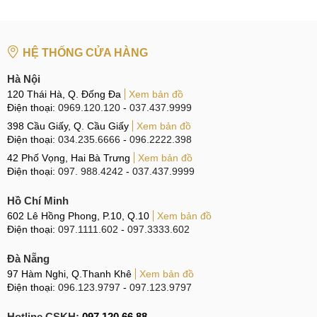
đây, biết đâu có thể giúp Quý khách giải quyết vấn đề mà
chưa phải vội đem máy tới trung tâm để thay, sửa.
HỆ THỐNG CỬA HÀNG
Hà Nội
Khắc phục lỗi Camera trước, sau Realme C20, Realme
C20A
120 Thái Hà, Q. Đống Đa
Xem bản đồ
Điện thoại:
0969.120.120
-
037.437.9999
Cách 1:
Cài đặt ứng dụng chụp ảnh khác
398 Cầu Giấy, Q. Cầu Giấy
Xem bản đồ
Điện thoại:
034.235.6666
-
096.2222.398
Nếu ứng dụng Camera trên máy không hoạt động, Quý
42 Phố Vọng, Hai Bà Trưng
Xem bản đồ
khách thử cài đặt các ứng dụng chụp ảnh khác (Camera
Điện thoại:
097. 988.4242
-
037.437.9999
360, B612, Foodie,...) hoặc sử dụng Zalo, Facebook, Viber
truy cập vào camera xem camera có hoạt động bình thường
Hồ Chí Minh
602 Lê Hồng Phong, P.10, Q.10
Xem bản đồ
hay chưa.
Điện thoại:
097.1111.602
-
097.3333.602
Cách 2:
Vệ sinh mặt kính Camera
Đà Nẵng
Sau một thời gian sử dụng, mặt kính Camera có thể bị bám
97 Hàm Nghi, Q.Thanh Khê
Xem bản đồ
Điện thoại:
096.123.9797
-
097.123.9797
bụi khiến ảnh chụp ra bị mờ, nhòe. Để khắc phục tình trạng
này, chúng ta nên tiến hành vệ sinh mặt kính camera, nếu có
Hotline CSKH:
097.120.66.88