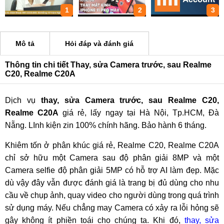
1
2
3
Mô tả
Hỏi đáp và đánh giá
Thông tin chi tiết Thay, sửa Camera trước, sau Realme
C20, Realme C20A
Dịch vụ
thay, sửa Camera trước, sau Realme C20,
Realme C20A
giá rẻ, lấy ngay tại Hà Nội, Tp.HCM, Đà
Nẵng. LInh kiện zin 100% chính hãng. Bảo hành 6 tháng.
Khiêm tốn ở phân khúc giá rẻ, Realme C20, Realme C20A
chỉ sở hữu một Camera sau độ phân giải 8MP và một
Camera selfie độ phân giải 5MP có hỗ trợ AI làm đẹp. Mặc
dù vậy đây vẫn được đánh giá là trang bị đủ dùng cho nhu
cầu về chụp ảnh, quay video cho người dùng trong quá trình
sử dụng máy. Nếu chẳng may Camera có xảy ra lỗi hỏng sẽ
gây không ít phiền toái cho chúng ta. Khi đó,
thay, sửa