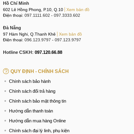
lỏng như nước, dầu, hoá chất và các chất gây ăn mòn
Hồ Chí Minh
602 Lê Hồng Phong, P.10, Q.10
Xem bản đồ
khác. Chất lỏng có thể gây hại cho các linh kiện bên
Điện thoại:
097.1111.602
-
097.3333.602
trong, bao gồm cả camera.
Hãy cẩn thận khi sử dụng và khi di chuyển iPhone XS
Đà Nẵng
97 Hàm Nghi, Q.Thanh Khê
Xem bản đồ
Max để tránh va đập và rơi. Điều này có thể gây hỏng hóc
Điện thoại:
096.123.9797
-
097.123.9797
và làm mất tính năng của camera.
Khi làm sạch màn hình và camera, hãy sử dụng vật
Hotline CSKH:
097.120.66.88
liệu mềm và không gây trầy xước. Tránh sử dụng các vật
liệu cứng như kim loại, dao hay vật liệu có thể gây hại
QUY ĐỊNH - CHÍNH SÁCH
cho bề mặt camera.
Chính sách bảo hành
Để tránh hỏng hóc camera, hạn chế tiếp xúc iPhone
XS Max với nhiệt độ cao, như ánh nắng mặt trời trực tiếp,
Chính sách đổi trả hàng
lửa, hoặc nhiệt độ quá cao từ các nguồn khác.
Chính sách bảo mật thông tin
Khi không sử dụng, hãy đặt iPhone XS Max trong một
Hướng dẫn thanh toán
túi riêng để tránh tiếp xúc với các vật liệu cứng, chìa khóa
Hướng dẫn mua hàng Online
hay các đồ vật khác có thể gây trầy xước hoặc hỏng hóc
camera.
Chính sách đại lý linh, phụ kiện