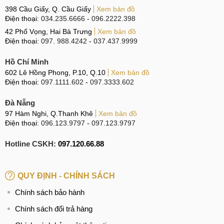
kiện thay thế là hàng mới 100%, không sử dụng linh kiện
398 Cầu Giấy, Q. Cầu Giấy
Xem bản đồ
hàng tái chế.
Điện thoại:
034.235.6666
-
096.2222.398
Linh kiện Chính hãng, Chất lượng cao
: Lựa chọn
42 Phố Vọng, Hai Bà Trưng
Xem bản đồ
Điện thoại:
097. 988.4242
-
037.437.9999
linh kiện chính hãng với chất lượng cao, cho chất lượng
quay chụp tốt nhất.
Hồ Chí Minh
Nguồn gốc rõ ràng
: Tất cả linh kiện đều đảm bảo
602 Lê Hồng Phong, P.10, Q.10
Xem bản đồ
Điện thoại:
097.1111.602
-
097.3333.602
được cung cấp bởi những hãng Uy tín, có đầy đủ giấy tờ
chứng thực nguồn gốc.
Đà Nẵng
Nói không với linh kiện kém chất lượng
: Cam kết
97 Hàm Nghi, Q.Thanh Khê
Xem bản đồ
Điện thoại:
096.123.9797
-
097.123.9797
không sử dụng linh kiện kém chất lượng, tránh mang đến
trải nghiệm không tốt cho khách hàng.
Hotline CSKH:
097.120.66.88
Giá rẻ nhất thị trường
: Bên cạnh chất lượng, mức giá
linh kiện mà chúng tôi cung cấp vẫn luôn đảm bảo rẻ nhất
QUY ĐỊNH - CHÍNH SÁCH
thị trường.
Chính sách bảo hành
Giá rẻ cạnh tranh nhất thị trường
Chính sách đổi trả hàng