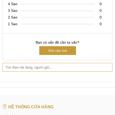
Bước 3
: Khách hàng chấp nhận dịch vụ thay thế camera
4 Sao
0
chúng tôi sẽ tiến hành ngay.
3 Sao
0
Bước 4
2 Sao
: Linh kiện camera chính hãng được mang tới khách
0
hàng kiểm tra.
1 Sao
0
Bước 5
: Quá trình thay camera iPhone SE từ 1 đến 2 tiếng
là khách hàng có thể lấy ngay.
Bạn có vấn đề cần tư vấn?
Bước 6
: Kỹ thuật test lại toàn bộ chức năng camera sau khi
Gửi câu hỏi
thay xong, đảm bao không còn lỗi.
Bước 7
: Giao máy cho khách hàng kiểm tra, khi khách đã
tuyệt đối hài lòng, tiếp đến nhân viên của trung tâm sẽ viết
phiếu bảo hành sau khi thay camera iPhone SE cho khách
hàng.
XEM THÊM:
HỆ THỐNG CỬA HÀNG
Thay mic iPhone SE