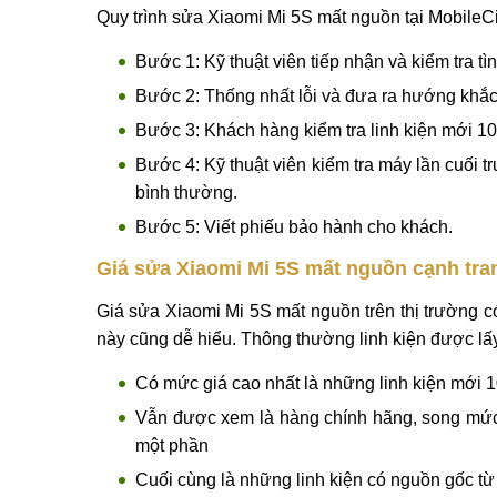
->
Tham khảo thêm các dịch vụ
sửa Xiaomi Mi Edg
MobileCity địa chỉ sửa Xiaomi Mi 5S mất n
Bạn đang phân vân chưa biết nên chọn dịch vụ s
sửa Xiaomi Mi 5S mất nguồn tại MobileCity.
Quy trình sửa Xiaomi Mi 5S mất nguồn tại MobileCi
Bước 1: Kỹ thuật viên tiếp nhận và kiểm tra t
Bước 2: Thống nhất lỗi và đưa ra hướng khắ
Bước 3: Khách hàng kiểm tra linh kiện mới 10
Bước 4: Kỹ thuật viên kiểm tra máy lần cuối 
bình thường.
Bước 5: Viết phiếu bảo hành cho khách.
Giá sửa Xiaomi Mi 5S mất nguồn cạnh tran
Giá sửa Xiaomi Mi 5S mất nguồn trên thị trường có 