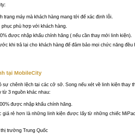
e mất nguồn
guồn, không lên nguồn tại uy tín
ửa Xiaomi Mi 5S không lên nguồn ở đâu, vậy hãy thử tham khả
ty:
ình trạng máy mà khách hàng mang tới để xác định lỗi.
c phục phù hợp với khách hàng.
0% được nhập khẩu chính hãng ( nếu cần thay mới linh kiện).
trước khi trả lại cho khách hàng để đảm bảo mọi chức năng đều
h tại MobileCity
sự chênh lệch tại các cở sở. Song nếu xét về linh kiện thay th