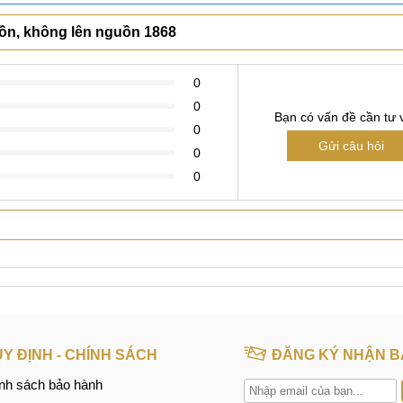
Xem thêm
uồn, không lên nguồn 1868
0
0
Bạn có vấn đề cần tư 
0
Gửi câu hỏi
0
0