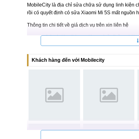
này cũng dễ hiểu. Thông thường linh kiện được lấ
Có mức giá cao nhất là những linh kiện mới
Vẫn được xem là hàng chính hãng, song mức 
một phần
Cuối cùng là những linh kiện có nguồn gốc từ
MobileCity là địa chỉ sửa chữa sử dụng linh kiện 
rồi có quyết định có sửa Xiaomi Mi 5S mất nguồn h
Thông tin chi tiết về giá dịch vụ trên xin liên hệ
MobileCity địa chỉ Sửa X
Hệ thống sửa ch
Khách hàng đến với Mobilecity
Tại Hà Nội
CN 1:
120 Thái Hà, Q. Đống Đa
Hotline:
037.437.9999