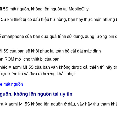
hế độ ngủ và tưởng nhầm là bị mất nguồn
h, cũng như dùng sạc trôi nổi trên thị trường.
 mất nguồn, không lên nguồn tại nhà
i 5S mất nguồn, không lên nguồn tại MobileCity
i 5S khi thiết bị có dấu hiệu hư hỏng, bạn hãy thực hiện nhữn
ể smartphone của bạn qua quá trình sử dụng, dung lượng pin 
i 5S của bạn sẽ khôi phục lại toàn bộ cài đặt mặc định
n ROM mới cho thiết bị của bạn.
chiếc Xiaomi Mi 5S của bạn vẫn không được cải thiện thì hãy t
ược kiểm tra và đưa ra hướng khắc phục.