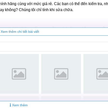
y từ 3 nguồn khác nhau:
 100% được nhập khẩu chính hãng.
giá rẻ hơn là những linh kiện được lấy từ những chiếc MiPa
 thị trường Trung Quốc
chính hãng cùng với mức giá rẻ. Các bạn có thể đến kiểm tra, n
ay không? Chúng tôi chỉ tính khi sửa chữa.
iaomi Mi 5S mất nguồn, không lên nguồ
Xem thêm chi tiết bài viết
ữa điện thoại di động
MobileCity Care