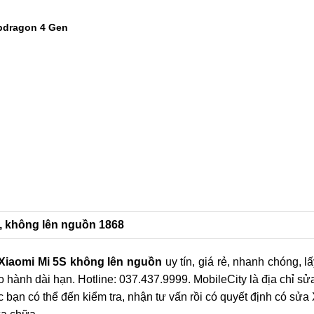
?
msung A56:
1
2
pdragon 4 Gen