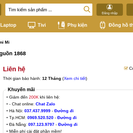
Đăng nhập
Laptop
Tivi
Phụ kiện
Đồng hồ t
mi Mi
nguồn 1868
Liên hệ
C
Thời gian bảo hành:
12 Tháng
(
Xem chi tiết
)
Khuyến mãi
Giảm đến
200K
khi liên hệ:
- Chat online:
Chat Zalo
Hà Nội:
037.437.9999
-
Đường đi
Tp.HCM:
0969.520.520
-
Đường đi
Đà Nẵng:
097.123.9797
-
Đường đi
Miễn phí cài đặt phần mềm!