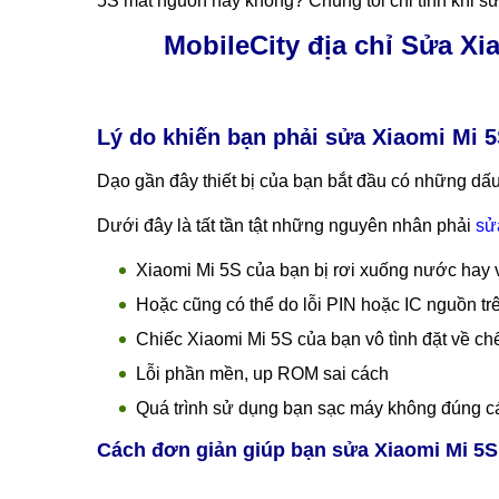
Thông tin chi tiết Sửa Xiaomi Mi 5S mất nguồ
Dịch vụ
sửa Xiaomi Mi 5S mất nguồn
hoặc
sửa 
Hà Nội, TP.HCM. Sửa Xiaomi Mi 5S mất nguồn bảo h
dụng linh kiện chính hãng cùng với mức giá rẻ. Các
5S mất nguồn hay không? Chúng tôi chỉ tính khi s
MobileCity địa chỉ Sửa X
Lý do khiến bạn phải sửa Xiaomi Mi 
Dạo gần đây thiết bị của bạn bắt đầu có những dấu
Dưới đây là tất tần tật những nguyên nhân phải
sử
Xiaomi Mi 5S của bạn bị rơi xuống nước hay
Hoặc cũng có thể do lỗi PIN hoặc IC nguồn trê