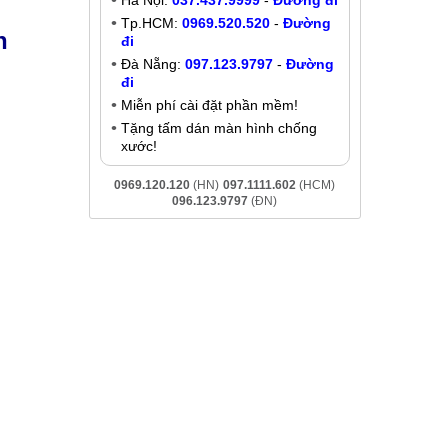
Sửa Xiaomi Mi 5S mất nguồn,
không lên nguồn 1868
Liên hệ
y ngay tại
Khuyến mãi
ửa chữa sử
Giảm đến
200K
khi liên hệ:
 Xiaomi Mi
- Chat online:
Chat Zalo
Hà Nội:
037.437.9999
-
Đường đi
Tp.HCM:
0969.520.520
-
Đường
n
đi
Đà Nẵng:
097.123.9797
-
Đường
đi
Miễn phí cài đặt phần mềm!
Tặng tấm dán màn hình chống
xước!
0969.120.120
(HN)
097.1111.602
(HCM)
096.123.9797
(ĐN)