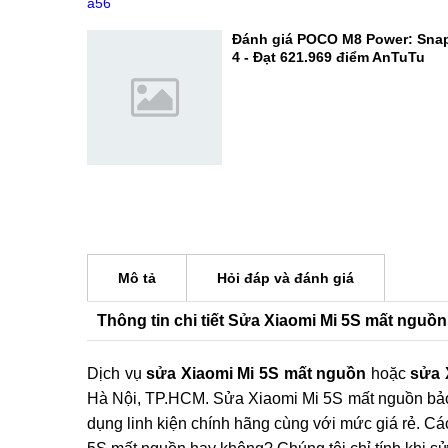
Đâu là lựa chọn đáng mua hơn
So sánh POCO M8 Power vs Sa
Đâu mới là vua tầm trung?
Đánh giá POCO M8 Power: Sna
4 - Đạt 621.969 điểm AnTuTu
Mô tả
Hỏi đáp và đánh giá