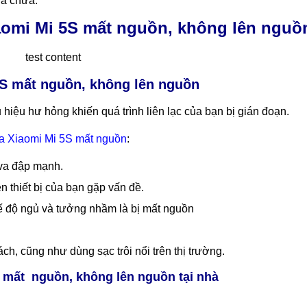
n, không lên nguồn 1868
Xiaomi Mi 5S không lên nguồn
uy tín, giá rẻ, nhanh chóng, lấ
ành dài hạn. Hotline: 037.437.9999. MobileCity là địa chỉ s
 bạn có thể đến kiểm tra, nhận tư vấn rồi có quyết định có sửa
ửa chữa.
iaomi Mi 5S mất nguồn, không lên nguồ
test content
5S mất nguồn, không lên nguồn
 hiệu hư hỏng khiến quá trình liên lạc của bạn bị gián đoạn.
a Xiaomi Mi 5S mất nguồn
:
 va đập mạnh.
n thiết bị của bạn gặp vấn đề.