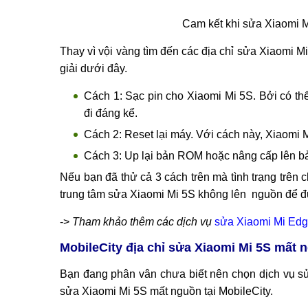
Chiếc Xiaomi Mi 5S của bạn vô tình đặt về c
Lỗi phần mền, up ROM sai cách
Quá trình sử dụng bạn sạc máy không đúng các
Cách đơn giản giúp bạn sửa Xiaomi Mi 5S
Cam kết khi sửa Xiaomi M
Thay vì vội vàng tìm đến các địa chỉ sửa Xiaomi M
giải dưới đây.
Cách 1: Sạc pin cho Xiaomi Mi 5S. Bởi có th
đi đáng kể.
Cách 2: Reset lại máy. Với cách này, Xiaomi M
Cách 3: Up lại bản ROM hoặc nâng cấp lên bả
Nếu bạn đã thử cả 3 cách trên mà tình trạng trên 
trung tâm sửa Xiaomi Mi 5S không lên nguồn để đ