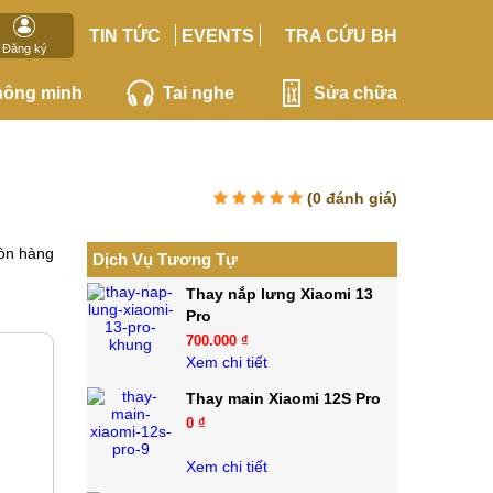
TIN TỨC
EVENTS
TRA CỨU BH
Đăng ký
hông minh
Tai nghe
Sửa chữa
(
0
đánh giá)
òn hàng
Dịch Vụ Tương Tự
Thay nắp lưng Xiaomi 13
Pro
700.000 ₫
Xem chi tiết
Thay main Xiaomi 12S Pro
0 ₫
Xem chi tiết