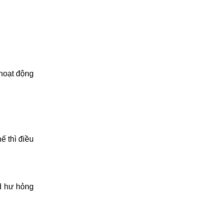
o dịch vụ
 hoạt động
ế thì điều