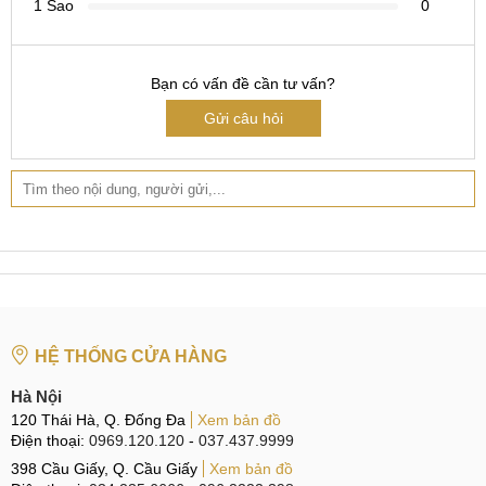
1 Sao
0
Hotline:
0969.520.520
CN 5:
602 Lê Hồng Phong, Quận 10
Bạn có vấn đề cần tư vấn?
Hotline:
097.3333.602
Gửi câu hỏi
Tại Đà Nẵng
CN 6:
97 Hàm Nghi, Q.Thanh Khê
Hotline:
097.123.9797
Tìm kiếm liên quan:
sửa wifi iPad mini 4 giá rẻ
thay IC wifi iPad mini 4 ở đâu
HỆ THỐNG CỬA HÀNG
giá thay IC wifi iPad mini 4
địa chỉ sửa wifi iPad mini 4
Hà Nội
120 Thái Hà, Q. Đống Đa
Xem bản đồ
Điện thoại:
0969.120.120
-
037.437.9999
398 Cầu Giấy, Q. Cầu Giấy
Xem bản đồ