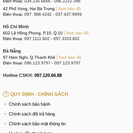
Điện thoại:
034.235.6666
-
096.2222.398
42 Phố Vọng, Hai Bà Trưng
Xem bản đồ
Điện thoại:
097. 988.4242
-
037.437.9999
Hồ Chí Minh
602 Lê Hồng Phong, P.10, Q.10
Xem bản đồ
Điện thoại:
097.1111.602
-
097.3333.602
Đà Nẵng
97 Hàm Nghi, Q.Thanh Khê
Xem bản đồ
Điện thoại:
096.123.9797
-
097.123.9797
Hotline CSKH:
097.120.66.88
QUY ĐỊNH - CHÍNH SÁCH
Chính sách bảo hành
Chính sách đổi trả hàng
Chính sách bảo mật thông tin