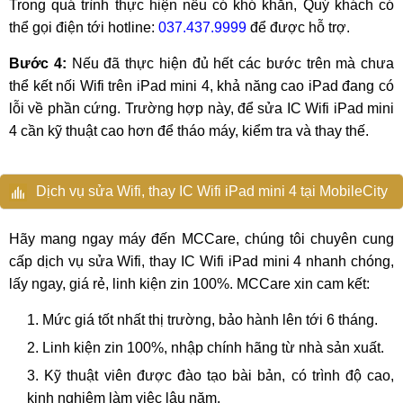
Trong quá trình thực hiện nếu có khó khăn, Quý khách có
thể gọi điện tới hotline:
037.437.9999
để được hỗ trợ.
Bước 4:
Nếu đã thực hiện đủ hết các bước trên mà chưa
thể kết nối Wifi trên iPad mini 4, khả năng cao iPad đang có
lỗi về phần cứng. Trường hợp này, để sửa IC Wifi iPad mini
4 cần kỹ thuật cao hơn để tháo máy, kiểm tra và thay thế.
Dịch vụ sửa Wifi, thay IC Wifi iPad mini 4 tại MobileCity
Hãy mang ngay máy đến MCCare, chúng tôi chuyên cung
cấp dịch vụ sửa Wifi, thay IC Wifi iPad mini 4 nhanh chóng,
lấy ngay, giá rẻ, linh kiện zin 100%. MCCare xin cam kết:
Mức giá tốt nhất thị trường, bảo hành lên tới 6 tháng.
Linh kiện zin 100%, nhập chính hãng từ nhà sản xuất.
Kỹ thuật viên được đào tạo bài bản, có trình độ cao,
kinh nghiệm làm việc lâu năm.