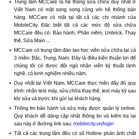
Trung tâm MCCare là hệ thống sửa chữa duy nhất ở
Việt Nam có mặt song song cùng với hệ thống bán
hàng. MCCare có mặt tại tất cả các chi nhánh của
MobileCity. Đặc biệt tất cả các mức độ sửa chữa
MCCare đều có: Bảo hành, Phần mềm, Unbrick, Thay
thế, Sửa Main ...
MCCare có trung tâm đào tạo học viên sửa chữa tại cả
3 miền: Bắc, Trung, Nam. Đây là điều kiện thuận lợi để
chúng tôi có được đội ngũ nhân viên kỹ thuật lành
nghề, có kinh nghiệm nhiều năm.
Duy nhất tại Việt Nam, MCCare thực hiện đầy đủ quy
trình: nhận test máy, sửa chữa thay thế, test máy kỹ sau
khi sửa và trước khi gửi lại khách hàng.
Thông tin bảo hành và sửa máy được quản lý online.
Quý khách dễ dàng cập nhật thông tin và kiểm tra lại
sau này ở đường link sau:
mobilecity.vn/login
Tất cả các trung tâm đều có số Hotline phản ảnh chất