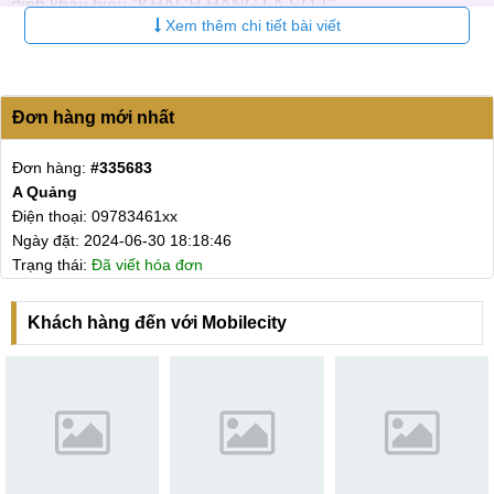
định khẩu hiệu "KHÁCH HÀNG LÀ SỐ 1".
Xem thêm chi tiết bài viết
Đơn hàng mới nhất
Đơn hàng:
#335683
A Quảng
Điện thoại: 09783461xx
Ngày đặt: 2024-06-30 18:18:46
Trạng thái:
Đã viết hóa đơn
Khách hàng đến với Mobilecity
MobileCity Care
Với quy trình khoa học, chuyên nghiệp, Quý khách chắc
chắn sẽ nhận được dịch vụ sửa Wifi, thay IC Wifi iPad mini
4 ưng ý, chất lượng với mức giá rẻ nhất, bảo hành lên đến 6
tháng. Nếu còn bất cứ thắc mắc nào về dịch vụ hay gặp phải
bất kỳ hư hỏng gì với chiếc máy tính bảng của mình, hãy