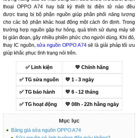
thoại OPPO A74 hay bất kỳ thiết bị điện tử nào đều
được trang bị bộ phận nguồn giúp phân phối năng lượng
cho các bộ phận khác hoạt động một cách ổn định. Trong
trường hợp nguồn gặp hư hỏng, quá trình sử dụng máy sẽ
bị gián đoạn, gây nhiều phiền phức cho người dùng. Khi đó,
thay IC nguồn,
sửa nguồn OPPO A74
sẽ là giải pháp tối ưu
giúp khắc phục tình trạng nói trên.
✅ Linh kiện
💛 Chính hãng
✅ TG sửa nguồn
💛 1 - 3 ngày
✅ TG bảo hành
💛 6 - 12 tháng
✅ TG hoạt động
💛 08h - 22h hằng ngày
Mục lục
Bảng giá sửa nguồn OPPO A74
Sửa nguồn có ảnh hưởng đến máy không?