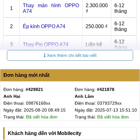
Thay màn hình OPPO
2.300.000
6-12
1
A74
₫
tháng
6-12
2
Ép kính OPPO A74
250.000 ₫
tháng
6-12
3
Thay Pin OPPO A74
Liên hệ
tháng
Xem thêm chi tiết bài viết
Thay mặt kính sau OPPO
6-12
4
Liên hệ
A74
tháng
Đơn hàng mới nhất
6-12
5
Sửa nguồn OPPO A74
500.000 ₫
tháng
Đơn hàng:
#429821
Đơn hàng:
#421878
6-12
Anh Hai
Anh Lâm
6
Thay Camera OPPO A74
Liên hệ
tháng
Điện thoại: 09876168xx
Điện thoại: 03793729xx
Ngày đặt: 2025-08-20 08:49:15
Ngày đặt: 2025-07-13 15:51:10
Sửa nguồn có ảnh hưởng đến máy không?
Trạng thái:
Đã viết hóa đơn
Trạng thái:
Đã viết hóa đơn
Khi tiến hành sửa chữa nguồn cho OPPO A74, có thể gây
Khách hàng đến với Mobilecity
ảnh hưởng đến thiết bị tùy thuộc vào từng tình trạng của