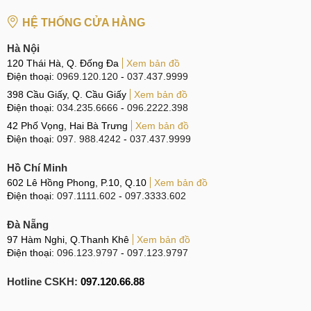
Đội ngũ nhân viên tâm huyết, làm việc tận tâm và tay
HỆ THỐNG CỬA HÀNG
nghề cao.
Quý khách được kí tên lên linh kiện và bảo quản thiết
Hà Nội
120 Thái Hà, Q. Đống Đa
bị cẩn thận trong quá trình sửa chữa, thay thế.
Xem bản đồ
Điện thoại:
0969.120.120
-
037.437.9999
Thời gian hậu mãi dài hạn từ 6 đến 12 tháng, nhiều
398 Cầu Giấy, Q. Cầu Giấy
Xem bản đồ
chương trình ưu đãi.
Điện thoại:
034.235.6666
-
096.2222.398
42 Phố Vọng, Hai Bà Trưng
Xem bản đồ
Điện thoại:
097. 988.4242
-
037.437.9999
Địa chỉ sửa nguồn chất lượng cao
Hồ Chí Minh
Dấu hiệu và nguyên nhân
602 Lê Hồng Phong, P.10, Q.10
Xem bản đồ
Điện thoại:
097.1111.602
-
097.3333.602
Hiện nay, OPPO A74 hỏng nguồn là tình trạng chung
thường thấy của các dòng điện thoại thông minh. Khi điện
Đà Nẵng
thoại bị lỗi nguồn, trước hết người dùng cần biết được
97 Hàm Nghi, Q.Thanh Khê
Xem bản đồ
Điện thoại:
096.123.9797
-
097.123.9797
những biểu hiện và nguyên nhân khiến OPPO A74 mở
nguồn không lên để mang máy đến các cơ sở sửa nguồn
Hotline CSKH:
097.120.66.88
kịp thời.