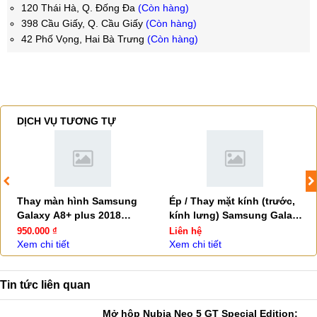
120 Thái Hà, Q. Đống Đa
(Còn hàng)
398 Cầu Giấy, Q. Cầu Giấy
(Còn hàng)
42 Phố Vọng, Hai Bà Trưng
(Còn hàng)
DỊCH VỤ TƯƠNG TỰ
Thay màn hình Samsung
Ép / Thay mặt kính (trước,
Galaxy A8+ plus 2018
kính lưng) Samsung Galaxy
(A730), A800 | Lite | Star
A8 2018 - 16 | Lite | Star |
950.000 ₫
Liên hệ
Plus
Xem chi tiết
Xem chi tiết
Tin tức liên quan
Mở hộp Nubia Neo 5 GT Special Edition: