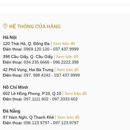
đổi linh kiện sẽ không diễn ra.
Nhân viên MobileCity đang sửa Samsung Galaxy A8 wifi
yếu giá rẻ
HỆ THỐNG CỬA HÀNG
MobileCity địa chỉ Sửa Samsung
Hà Nội
120 Thái Hà, Q. Đống Đa
Xem bản đồ
Galaxy A8 mất wifi
Điện thoại:
0969.120.120
-
037.437.9999
chính hãng, giá rẻ tại Hà Nội,
398 Cầu Giấy, Q. Cầu Giấy
Xem bản đồ
Điện thoại:
034.235.6666
-
096.2222.398
TP.HCM
42 Phố Vọng, Hai Bà Trưng
Xem bản đồ
Điện thoại:
097. 988.4242
-
037.437.9999
Hệ thống sửa chữa điện thoại di động
MobileCity Care
Hồ Chí Minh
Tại Hà Nội
602 Lê Hồng Phong, P.10, Q.10
Xem bản đồ
Điện thoại:
097.1111.602
-
097.3333.602
CN 1:
120 Thái Hà, Q. Đống Đa
Hotline:
037.437.9999
Đà Nẵng
97 Hàm Nghi, Q.Thanh Khê
Xem bản đồ
CN 2:
398 Cầu Giấy, Q. Cầu Giấy
Điện thoại:
096.123.9797
-
097.123.9797