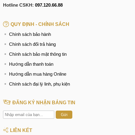
Hotline:
096.2222.398
Hotline CSKH:
097.120.66.88
CN 3:
42 Phố Vọng, Hai Bà Trưng
Hotline:
0338.424242
QUY ĐỊNH - CHÍNH SÁCH
Chính sách bảo hành
Tại TP Hồ Chí Minh
Chính sách đổi trả hàng
CN 4:
123 Trần Quang Khải, Quận 1
Chính sách bảo mật thông tin
Hotline:
0969.520.520
Hướng dẫn thanh toán
CN 5:
602 Lê Hồng Phong, Quận 10
Hướng dẫn mua hàng Online
Hotline:
097.3333.602
Chính sách đại lý linh, phụ kiện
Tại Đà Nẵng
CN 6:
97 Hàm Nghi, Q.Thanh Khê
ĐĂNG KÝ NHẬN BẢNG TIN
Hotline:
097.123.9797
Gửi
LIÊN KẾT