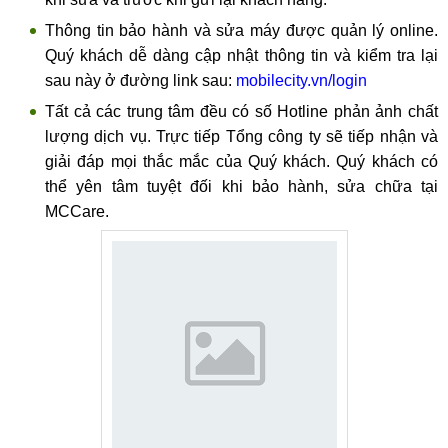
Thông tin bảo hành và sửa máy được quản lý online.
Bước 3:
Khi khách hàng đã lựa chọn và đồng ý sử dụng
Quý khách dễ dàng cập nhật thông tin và kiểm tra lại
dịch vụ, kỹ thuật viên sẽ tiến hành sửa nguồn cho Redmi
sau này ở đường link sau:
mobilecity.vn/login
Note 12 Discovery Edition.
Tất cả các trung tâm đều có số Hotline phản ảnh chất
lượng dịch vụ. Trực tiếp Tổng công ty sẽ tiếp nhận và
Bước 4:
Kỹ thuật viên tắt nguồn máy, tháo khay SIM. Sử
giải đáp mọi thắc mắc của Quý khách. Quý khách có
dụng đèn khò nóng và dụng cụ chuyên dụng để tách mặt
thể yên tâm tuyệt đối khi bảo hành, sửa chữa tại
lưng ra khỏi phần thân máy.
MCCare.
Bước 5:
Tháo gỡ các linh kiện liên quan để sửa nguồn.
Sau khi kỹ thuật viên sửa nguồn xong sẽ lắp đặt lại hoàn
chỉnh máy. Tiến hành test để kiểm tra lỗi đã được khắc phục
hoàn toàn hay chưa.
Bước 6:
Hướng dẫn khách hàng tự kiểm tra chiếc máy của
mình.