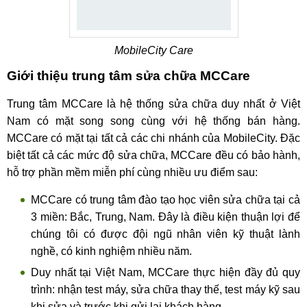
Nguồn xảy ra vấn đề do người dùng đã hoạt động máy
quá lâu với công suất hơn.
MobileCity Care
Giới thiệu trung tâm sửa chữa MCCare
Nguyên nhân khiến Xiaomi Redmi Note 12 Discovery
Edition
Trung tâm MCCare là hệ thống sửa chữa duy nhất ở Việt
Quy trình sửa nguồn cho Redmi Note 12
Nam có mặt song song cùng với hệ thống bán hàng.
Discovery Edition
MCCare có mặt tại tất cả các chi nhánh của MobileCity. Đặc
biệt tất cả các mức độ sửa chữa, MCCare đều có bảo hành,
Sửa nguồn là một việc khó có thể tự thực hiện ngay tại nhà.
hỗ trợ phần mềm miễn phí cùng nhiều ưu điểm sau:
Biện pháp tốt nhất là tìm một cơ sở uy tín để nhận được hỗ
trợ tốt nhất. Sau đây là quy trình sửa nguồn Redmi Note 12
MCCare có trung tâm đào tạo học viên sửa chữa tại cả
Discovery Edition tại MobileCity.
3 miền: Bắc, Trung, Nam. Đây là điều kiện thuận lợi để
chúng tôi có được đội ngũ nhân viên kỹ thuật lành
Bước 1:
Tiếp nhận điện thoại, trao đổi và lắng nghe thông
nghề, có kinh nghiệm nhiều năm.
tin mà khách hàng cung cấp.
Duy nhất tại Việt Nam, MCCare thực hiện đầy đủ quy
Bước 2:
Kỹ thuật viên kiểm tra máy, đưa ra phương án thay
trình: nhận test máy, sửa chữa thay thế, test máy kỹ sau
sửa cho khách hàng tham khảo.
khi sửa và trước khi gửi lại khách hàng.