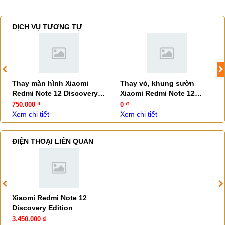
DỊCH VỤ TƯƠNG TỰ
Thay màn hình Xiaomi
Thay vỏ, khung sườn
Redmi Note 12 Discovery
Xiaomi Redmi Note 12
Edition
Discovery Edition
750.000 ₫
0 ₫
Xem chi tiết
Xem chi tiết
ĐIỆN THOẠI LIÊN QUAN
Xiaomi Redmi Note 12
Discovery Edition
3.450.000 ₫