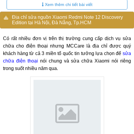
Xem thêm chi tiết bài viết
Địa chỉ sửa nguồn Xiaomi Redmi Note 12 Discovery
Dấu hiệu khi Redmi Note 12 Discovery Edition hỏng nguồn
Edition tại Hà Nội, Đà Nẵng, Tp.HCM
Nguyên nhân cần Sửa nguồn Xiaomi Redmi Note
12 Discovery Edition
Có rất nhiều đơn vị trên thị trường cung cấp dịch vụ sửa
chữa cho điện thoại nhưng MCCare là địa chỉ được quý
Có rất nhiều nguyên nhân gây ra tình trạng hỏng nguồn
khách hàng từ cả 3 miền tổ quốc tin tưởng lựa chọn để
sửa
Redmi Note 12 Discovery Edition, tiêu biểu có thể kể đến
chữa điện thoại
nói chung và sửa chữa Xiaomi nói riêng
sau đây:
trong suốt nhiều năm qua.
Redmi Note 12 Discovery Edition chỉ được nạp năng
lượng khi đã cạn pin hay sập nguồn.
Bộ phận nguồn bị chập, cháy do người dùng vô tình
khiến máy bị ngấm nước.
Bộ phận nguồn bị lỗi, hỏng do viên pin của máy đã yếu
và chai.
Người dùng sử dụng bộ sạc không chính hãng, nguồn
điện không tương thích để nạp năng lượng cho máy.