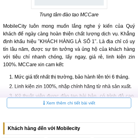
Bước 7:
Nhân viên của hàng sẽ in hóa đơn, bảo hành và
Trung tâm đào tạo MCCare
bàn giao lại thiết bị cho khách hàng.
MobileCity luôn mong muốn lắng nghe ý kiến của Quý
Các dịch vụ liên quan
khách để ngày càng hoàn thiện chất lượng dịch vụ. Khẳng
Ngoài dịch vụ sửa nguồn, thay IC nguồn, hệ thống sửa
định khẩu hiệu "KHÁCH HÀNG LÀ SỐ 1". Là địa chỉ có uy
chữa MC Care còn có đầy đủ các dịch vụ sửa chữa dành
tín lâu năm, được sự tin tưởng và ủng hộ của khách hàng
cho Xiaomi Redmi Note 12 Discovery Edition cũng như
sửa
với tiêu chí nhanh chóng, lấy ngay, giá rẻ, linh kiện zin
điện thoại Xiaomi
mà Quý khách có thể tham khảo sau đây:
100%. MCCare xin cam kết:
1. Thay pin
Mức giá tốt nhất thị trường, bảo hành lên tới 6 tháng.
Redmi Note 12 Discovery Edition là một trong những thiết bị
Linh kiện zin 100%, nhập chính hãng từ nhà sản xuất.
sở hữu công suất sạc nhanh nhất thế giới với 210W. Cùng
Kỹ thuật viên được đào tạo bài bản, có trình độ cao,
với đó là dung lượng pin 4300 mAh, không quá cao nhưng
Xem thêm chi tiết bài viết
kinh nghiệm làm việc lâu năm.
đủ để người dùng có thể sử dụng cả ngày dài. Hãy mang
Quy trình sửa chữa, thay thế chuyên nghiệp, công khai,
chiếc máy của bạn đến các trung tâm sửa chữa nếu quan
giám sát camera chặt chẽ.
sát thấy máy có hiện tượng sụt pin, yếu pin.
Khách hàng đến với Mobilecity
Thời gian sửa nguồn Xiaomi Redmi Note 12 Discovery