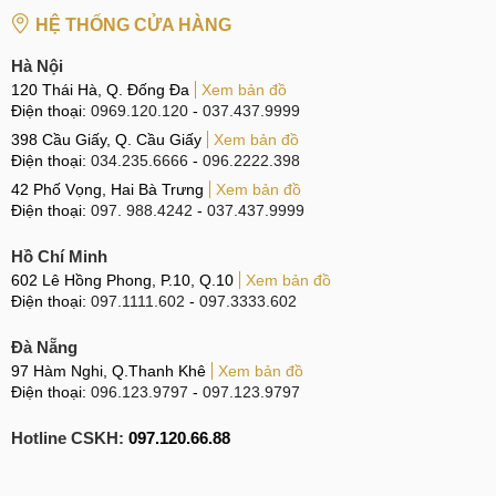
Tại TP Hồ Chí Minh
HỆ THỐNG CỬA HÀNG
CN 4:
123 Trần Quang Khải, Quận 1
Hà Nội
Hotline:
0969.520.520
120 Thái Hà, Q. Đống Đa
Xem bản đồ
Điện thoại:
0969.120.120
-
037.437.9999
CN 5:
602 Lê Hồng Phong, Quận 10
398 Cầu Giấy, Q. Cầu Giấy
Xem bản đồ
Điện thoại:
034.235.6666
-
096.2222.398
Hotline:
097.3333.602
42 Phố Vọng, Hai Bà Trưng
Xem bản đồ
Tại Đà Nẵng
Điện thoại:
097. 988.4242
-
037.437.9999
CN 6:
97 Hàm Nghi, Q.Thanh Khê
Hồ Chí Minh
602 Lê Hồng Phong, P.10, Q.10
Xem bản đồ
Hotline:
097.123.9797
Điện thoại:
097.1111.602
-
097.3333.602
Tìm kiếm liên quan:
Đà Nẵng
97 Hàm Nghi, Q.Thanh Khê
Xem bản đồ
Giá sửa nguồn Xiaomi Redmi Note 12 Discovery Edition
Điện thoại:
096.123.9797
-
097.123.9797
Dịch vụ sửa nguồn Xiaomi Redmi Note 12 DE
Địa chỉ thay IC nguồn Redmi Note 12 Discovery Edition giá
Hotline CSKH:
097.120.66.88
rẻ
Sửa nguồn Xiaomi Redmi Note 12 Discovery Edition