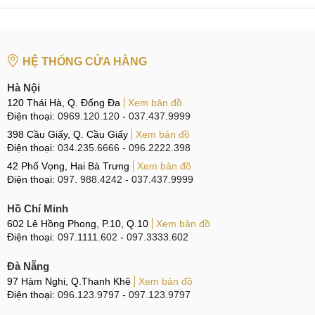
Uy tín luôn là điều mà MobileCity Care ưu tiên hàng đầu. Vì
thế khi cung cấp các dịch vụ sửa nguồn Xiaomi 17 Max,
chúng tôi không quên kèm theo đó những cam kết rõ ràng
HỆ THỐNG CỬA HÀNG
nhất về chất lượng linh kiện, chi phí sửa chữa và chế độ
bảo hành, từ đó mang đến những trải nghiệm an toàn và hài
Hà Nội
lòng hơn bao giờ hết cho khách hàng.
120 Thái Hà, Q. Đống Đa
Xem bản đồ
Điện thoại:
0969.120.120
-
037.437.9999
Linh kiện Zin 100%
398 Cầu Giấy, Q. Cầu Giấy
Xem bản đồ
Điện thoại:
034.235.6666
-
096.2222.398
42 Phố Vọng, Hai Bà Trưng
Xem bản đồ
Linh kiện Zin 100%
Điện thoại:
097. 988.4242
-
037.437.9999
Trong các trường hợp hư hỏng nặng, buộc phải thay thế IC
Hồ Chí Minh
nguồn, người dùng cũng có thể hoàn toàn yên tâm về chất
602 Lê Hồng Phong, P.10, Q.10
Xem bản đồ
lượng linh kiện thay thế tại MobileCity Care. Chúng tôi xin
Điện thoại:
097.1111.602
-
097.3333.602
cam kết:
Đà Nẵng
Linh kiện Zin 100%
: Chỉ sử dụng linh kiện Zin nguyên
97 Hàm Nghi, Q.Thanh Khê
Xem bản đồ
Điện thoại:
bản, tuyệt đối không dùng hàng tái chế hay đã qua sử
096.123.9797
-
097.123.9797
dụng.