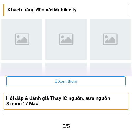
trong suốt quá trình khách hàng sử dụng dịch vụ.
Khách hàng đến với Mobilecity
Với các chi nhánh tại Hà Nội, Đà Nẵng và TP.HCM, khách
hàng có thể dễ dàng tiếp cận dịch vụ sửa nguồn Xiaomi 17
Max một cách nhanh chóng và thuận tiện.
Hệ thống MobileCity Care trên toàn quốc
Hệ thống sửa chữa điện thoại
MobileCity Care
Tại Hà Nội
Xem thêm
CN 1:
120 Thái Hà, Q. Đống Đa
Hotline:
037.437.9999
- Đường đi:
Xem bản đồ
Hỏi đáp & đánh giá Thay IC nguồn, sửa nguồn
Xiaomi 17 Max
CN 2:
398 Cầu Giấy, Q. Cầu Giấy
Hotline:
096.2222.398
- Đường đi:
Xem bản đồ
5/5
CN 3:
42 Phố Vọng, Hai Bà Trưng