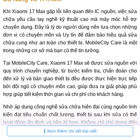
Khi Xiaomi 17 Max gặp lỗi liên quan đến IC nguồn, việc sửa
chữa yêu cầu tay nghề kỹ thuật cao mà máy móc hỗ trợ
chuyên dụng. Đây là lý do người dùng nên lựa chọn những
đơn vị có chuyên môn và Uy tín để đảm bảo hiệu quả sửa
chữa cung như an toàn cho thiết bị. MobileCity Care là một
trong những cơ sở mà bạn có thể tin tưởng.
Tại MobileCity Care, Xiaomi 17 Max sẽ được sửa nguồn với
quy trình chuyên nghiệp, từ bước kiểm tra, chẩn đoán cho
đến xử lý và bàn giao thiết bị đều được thực hiện trực tiếp
bởi đội ngũ có chuyện môn cao, giúp đưa ra giải pháp phù
hợp giúp tiết kiệm thời gian và chi phí cho khách hàng.
Nhờ áp dụng công nghệ sửa chữa hiện đại cùng nguồn linh
kiện đạt tiêu chuẩn chất lượng, thiết bị sau khi sửa có thể
hoạt động ổn định và bền bỉ hơn. Không chỉ chú trọng đến
chất lượng dịch vụ, MobileCity Care còn mang đến chính
Xem thêm chi tiết bài viết
sách bảo hành Uy tín, chi phí cạnh tranh và sự hỗ trợ tậntâm