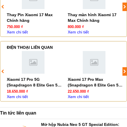
Thay Pin Xiaomi 17 Max
Thay màn hình Xiaomi 17
Chính hãng
Max Chính hãng
750.000 ₫
800.000 ₫
Xem chi tiết
Xem chi tiết
ĐIỆN THOẠI LIÊN QUAN
Xiaomi 17 Pro 5G
Xiaomi 17 Pro Max
(Snapdragon 8 Elite Gen 5 -
(Snapdragon 8 Elite Gen 5 -
Pin 6300mAh)
Pin 7500mAh)
18.650.000 ₫
22.650.000 ₫
Xem chi tiết
Xem chi tiết
Tin tức liên quan
Mở hộp Nubia Neo 5 GT Special Edition: