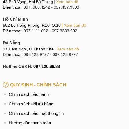
42 Phố Vọng, Hai Bà Trưng
Xem bản đồ
B1: Tiếp nhận
Điện thoại:
097. 988.4242
-
037.437.9999
Tiếp nhận và lắng nghe các vấn đề mà khách hàng đang
Hồ Chí Minh
gặp phải.
602 Lê Hồng Phong, P.10, Q.10
Xem bản đồ
Điện thoại:
097.1111.602
-
097.3333.602
Đà Nẵng
Tiếp nhận iPhone từ khách hàng
97 Hàm Nghi, Q.Thanh Khê
Xem bản đồ
Điện thoại:
096.123.9797
-
097.123.9797
B2: Báo giá
Hotline CSKH:
097.120.66.88
Kiểm tra tổng thể máy để xác định được lỗi hỏng sau đó
đưa ra phương án giải quyết phù hợp với khách hàng.
Cung cấp đầy đủ thông tin về dịch vụ và báo giá cho
QUY ĐỊNH - CHÍNH SÁCH
khách. Kỹ thuật viên sửa nguồn cho điện thoại iPhone 14
Chính sách bảo hành
khi nhận được sự đồng ý từ phía khách hàng.
Chính sách đổi trả hàng
Chính sách bảo mật thông tin
Báo giá dịch vụ thay IC nguồn, sửa nguồn
Hướng dẫn thanh toán