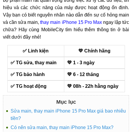
bộ phận main rất quan trọng trong việc xử lý các dữ liệu, tín
hiệu và các chức năng của máy được hoạt động ổn định.
Vậy bạn có biết nguyên nhân nào dẫn đến sự cố hỏng main
và cần sửa main,
thay main iPhone 15 Pro Max
ngay lập tức
chữa? Hãy cùng MobileCity tìm hiểu thêm thông tin ở bài
viết dưới đây nhé!
✅ Linh kiện
💛 Chính hãng
✅ TG sửa, thay main
💛 1 - 3 ngày
✅ TG bảo hành
💛 6 - 12 tháng
✅ TG hoạt động
💛 08h - 22h hằng ngày
Mục lục
Sửa main, thay main iPhone 15 Pro Max giá bao nhiêu
tiền?
Có nên sửa main, thay main iPhone 15 Pro Max?