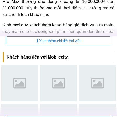
Pro Max thường dao động khoảng từ 10.000.000₫ đến
11.000.000₫ tùy thuộc vào mỗi thời điểm thị trường mà có
sự chênh lệch khác nhau.
Kinh mời quý khách tham khảo bảng giá dịch vụ sửa main,
thay main cho các dòng sản phẩm liên quan đến điện thoại
iPhone 15 đã bao gồm công cho thợ thay thế và thời gian
Xem thêm chi tiết bài viết
bảo hành dưới đây:
Bảng giá sửa main, thay main điện thoại iPhone 15 chi
Khách hàng đến với Mobilecity
tiết
STT
Dịch vụ
Giá
1
Sửa main, thay main iPhone 15
Liên h
2
Sửa main, thay main iPhone 15 Plus
Liên h
3
Sửa main, thay main iPhone 15 Pro
Liên h