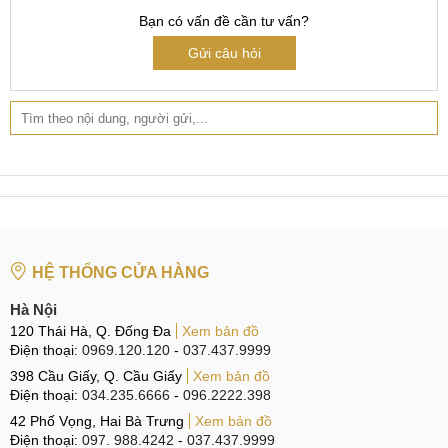
Mobilecity đã tập hợp lại, từ những chiếc iPhone 15 Pro
Bạn có vấn đề cần tư vấn?
Max của khách hàng mang đến trung tâm là:
Gửi câu hỏi
Do sự thiếu cẩn thận của người dùng đã làm rơi rớt
điện thoại nhiều lần khiến cho main bị cong vênh hoặc
đứt gãy.
Đặt điện thoại tại những nơi ẩm ướt, hóa chất độc hại
làm cho main bị chập cháy và rỉ sét.
Sử dụng cáp sạc kém chất lượng trong một thời gian
dài, nguồn điện vào máy không ổn định làm hư hỏng
main.
HỆ THỐNG CỬA HÀNG
Người dùng mở quá nhiều ứng dụng cùng lúc khiến
Hà Nội
máy hoạt động quá công suất nên mainboard hư hỏng
120 Thái Hà, Q. Đống Đa
Xem bản đồ
nghiêm trọng.
Điện thoại:
0969.120.120
-
037.437.9999
398 Cầu Giấy, Q. Cầu Giấy
Xem bản đồ
Điện thoại:
034.235.6666
-
096.2222.398
Nguyên nhân khiến điện thoại phải thay main mới
42 Phố Vọng, Hai Bà Trưng
Xem bản đồ
Điện thoại:
097. 988.4242
-
037.437.9999