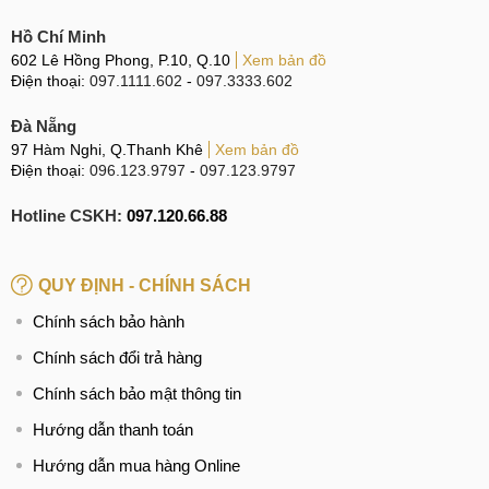
Khi nào cần sửa main, thay main iPhone 15 Pro
Max?
Hồ Chí Minh
602 Lê Hồng Phong, P.10, Q.10
Xem bản đồ
Dù không am hiểu về công nghệ, nhưng người dùng vẫn có
Điện thoại:
097.1111.602
-
097.3333.602
thể nhận thấy những dấu hiệu bất thường trên chiếc iPhone
15 Pro Max báo động main đang gặp sự cố như sau:
Đà Nẵng
97 Hàm Nghi, Q.Thanh Khê
Xem bản đồ
Bạn cắm sạc hoặc đã thay viên Pin mới cho điện thoại
Điện thoại:
096.123.9797
-
097.123.9797
nhưng vẫn không thể khởi động nguồn máy lên.
Hotline CSKH:
097.120.66.88
Thường xuyên xảy ra tình trạng đơ, giật hoặc lag cản
trở quá trình sử dụng thiết bị của bạn.
QUY ĐỊNH - CHÍNH SÁCH
Liên tục bị mất sóng, không thể kết nối wifi, bluetooth,...
thậm chí đột ngột sập nguồn không rõ lý do.
Chính sách bảo hành
iPhone 15 Pro Max giảm %pin rất nhanh hoặc khi bạn
Chính sách đổi trả hàng
sử dụng máy nóng lên một cách bất thường.
Chính sách bảo mật thông tin
Hướng dẫn thanh toán
Khi nào cần sửa main, thay main điện thoại iPhone 15
Hướng dẫn mua hàng Online
Pro Max?