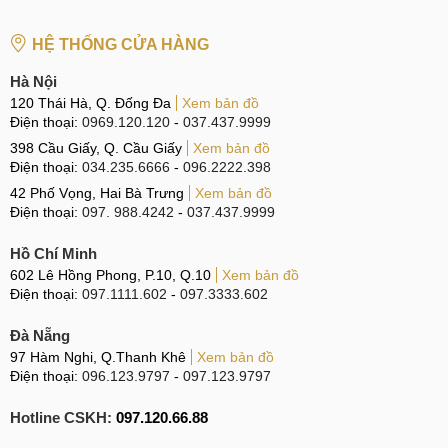
Thời gian thay Camera cho iPhone 15 Pro Max tại trung tâm
sửa chữa MobileCity thường phụ thuộc vào mức độ hỏng
HỆ THỐNG CỬA HÀNG
hóc của camera và tình trạng sẵn có của linh kiện thay thế.
Tuy nhiên, trong hầu hết các trường hợp, quá trình thay
Hà Nội
120 Thái Hà, Q. Đống Đa
Xem bản đồ
camera sẽ được thực hiện trong khoảng thời gian từ 15 - 45
Điện thoại:
0969.120.120
-
037.437.9999
phút.
398 Cầu Giấy, Q. Cầu Giấy
Xem bản đồ
Điện thoại:
034.235.6666
-
096.2222.398
42 Phố Vọng, Hai Bà Trưng
Xem bản đồ
Thời gian thay Camera hết bao lâu?
Điện thoại:
097. 988.4242
-
037.437.9999
Để biết chính xác thời gian thay camera cụ thể cho iPhone
Hồ Chí Minh
15 Pro Max, bạn nên liên hệ trực tiếp với trung tâm sửa
602 Lê Hồng Phong, P.10, Q.10
Xem bản đồ
chữa MobileCity. Nhân viên sẽ kiểm tra tình trạng của thiết
Điện thoại:
097.1111.602
-
097.3333.602
bị và cung cấp thông tin chi tiết về thời gian thay camera
cũng như các dịch vụ sửa chữa khác có thể cần thiết để
Đà Nẵng
97 Hàm Nghi, Q.Thanh Khê
Xem bản đồ
đảm bảo hoạt động tốt của điện thoại của bạn.
Điện thoại:
096.123.9797
-
097.123.9797
Dấu hiệu & nguyên nhân
Hotline CSKH:
097.120.66.88
Máy ảnh trên điện thoại đóng vai trò rất quan trọng, nó giúp