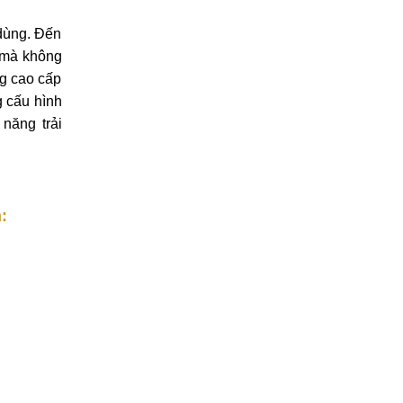
 dùng. Đến
ờ mà không
ng cao cấp
 cấu hình
năng trải
: