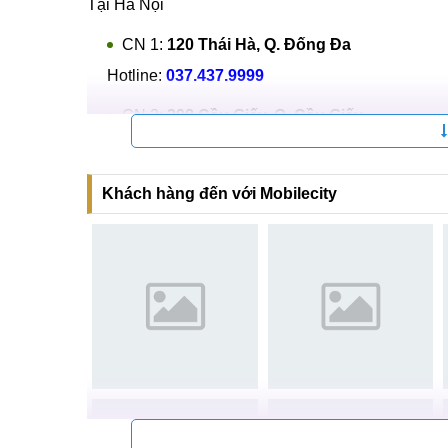
Linh kiện sử dụng để khắc phục lỗi bị mất s
Quy trình làm việc nhanh chóng chính xác và
Có nhiều chương trình khuyến mãi hấp dẫn n
sửa chữa lần sau
Hệ thống sửa chữa điện thoại di động
MobileCi
Tại Hà Nội
CN 1:
120 Thái Hà, Q. Đống Đa
Hotline:
037.437.9999
CN 2:
398 Cầu Giấy, Q. Cầu Giấy
Hotline:
096.2222.398
CN 3:
42 Phố Vọng, Hai Bà Trưng
Khách hàng đến với Mobilecity
Hotline:
0338.424242
Tại TP Hồ Chí Minh