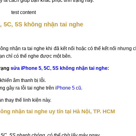
 nhận tai nghe
 nghe
uy tín, giá rẻ, lấy ngay tại Hà Nội, TP. HCM. Sửa iPh
ghiệp. Bảo hành dài hạn. Tai nghe là phụ kiện luôn được đi
 trình sử dụng, dưới những tác động khác nhau kết nối giữa 
y là cách giúp bạn khắc phục tình trạng này.
test content
, 5C, 5S không nhận tai nghe
ông nhận ra tai nghe khi đã kết nối hoặc có thể kết nối nhưng 
ạn chỉ có thể nghe được một bên.
trạng
sửa iPhone 5, 5C, 5S không nhận tai nghe
:
 khiển âm thanh bị lỗi.