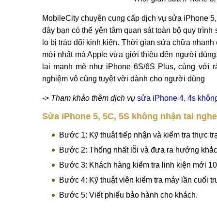
- Việc cài đặt/nâng cấp firmware không phù hợp cũn
- Hoặc có thể dây và jack tai nghe gặp vấn đề và cầ
MobileCity địa chỉ sửa iPhone 5, 5C, 5S k
Thời gian sửa iPhone 5,
MobileCity chuyên cung cấp dịch vụ sửa iPhone 5,
đây bạn có thể yên tâm quan sát toàn bộ quy trìn
lo bị tráo đổi kinh kiện. Thời gian sửa chữa nhan
mới nhất mà Apple vừa giới thiệu đến người dùn
lại mạnh mẽ như iPhone 6S/6S Plus, cùng với rấ
nghiệm vô cùng tuyệt vời dành cho người dùng
->
Tham khảo thêm dịch vụ
sửa iPhone 4, 4s không
Sửa iPhone 5, 5C, 5S không nhận tai nghe 
Bước 1: Kỹ thuật tiếp nhận và kiểm tra thực 