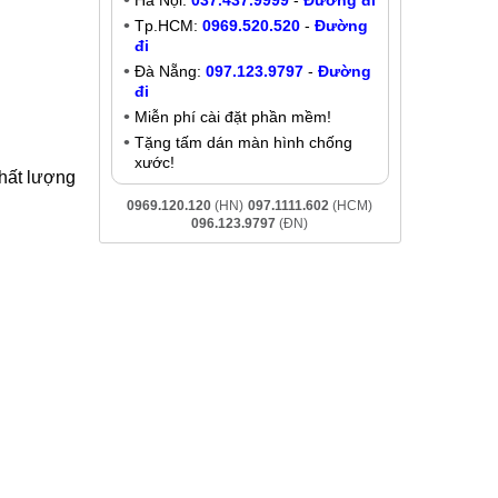
Sửa iPhone 5, 5C, 5S không nhận
tai nghe
150.000 ₫
one 5, 5C,
Khuyến mãi
 kèm theo
Giảm đến
200K
khi liên hệ:
smarphone
- Chat online:
Chat Zalo
Hà Nội:
037.437.9999
-
Đường đi
Tp.HCM:
0969.520.520
-
Đường
đi
Đà Nẵng:
097.123.9797
-
Đường
đi
Miễn phí cài đặt phần mềm!
Tặng tấm dán màn hình chống
xước!
chất lượng
0969.120.120
(HN)
097.1111.602
(HCM)
096.123.9797
(ĐN)