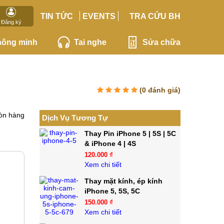
TIN TỨC
EVENTS
TRA CỨU BH
Đăng ký
hông minh
Tai nghe
Sửa chữa
(
0
đánh giá)
òn hàng
Dịch Vụ Tương Tự
Thay Pin iPhone 5 | 5S | 5C
& iPhone 4 | 4S
120.000 ₫
Xem chi tiết
Thay mặt kính, ép kính
iPhone 5, 5S, 5C
150.000 ₫
Xem chi tiết