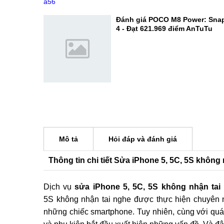
Đâu là lựa chọn đáng mua hơn
So sánh POCO M8 Power vs Sa
Đâu mới là vua tầm trung?
Đánh giá POCO M8 Power: Sna
4 - Đạt 621.969 điểm AnTuTu
Mô tả
Hỏi đáp và đánh giá