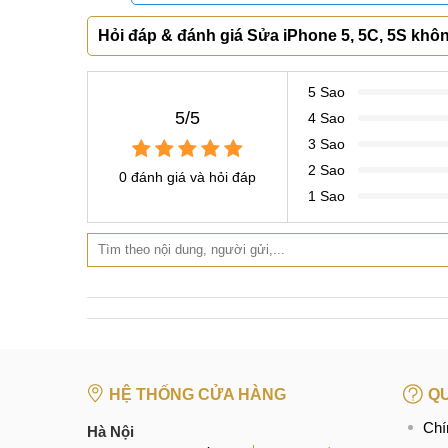
CN 4:
123 Trần Quang Khải, Quận 1
Hotline:
0969.520.520
CN 5:
602 Lê Hồng Phong, Quận 10
Hotline:
097.3333.602
Tại Đà Nẵng
CN 6:
97 Hàm Nghi, Q.Thanh Khê
Hỏi đáp & đánh giá Sửa iPhone 5, 5C, 5S khô
Hotline:
097.123.9797
5 Sao
5/5
4 Sao
3 Sao
2 Sao
0 đánh giá và hỏi đáp
1 Sao