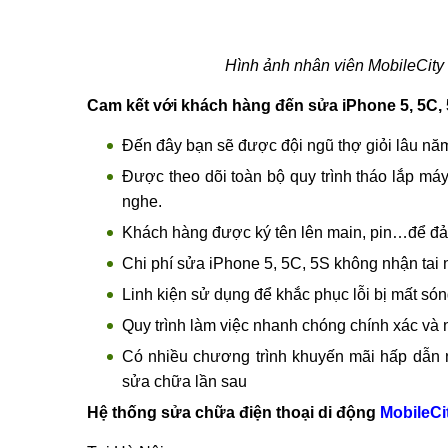
Bước 2: Thống nhất lỗi và đưa ra hướng khắ
Bước 3: Khách hàng kiểm tra linh kiện mới 10
Bước 4: Kỹ thuật viên kiểm tra máy lần cuối tr
Bước 5: Viết phiếu bảo hành cho khách.
Hình ảnh nhân viên MobileCity
Cam kết với khách hàng đến sửa iPhone 5, 5C, 5
Đến đây bạn sẽ được đội ngũ thợ giỏi lâu năm
Được theo dõi toàn bộ quy trình tháo lắp má
nghe.
Khách hàng được ký tên lên main, pin…để đảm 
Chi phí sửa iPhone 5, 5C, 5S không nhận tai