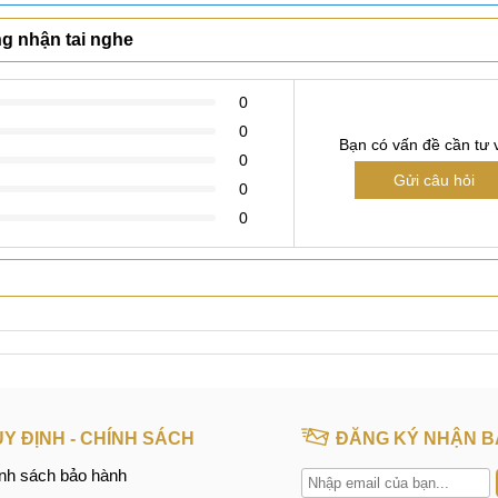
Xem thêm
ng nhận tai nghe
0
0
Bạn có vấn đề cần tư 
0
Gửi câu hỏi
0
0