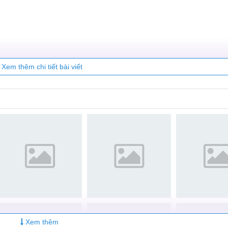
óng đảm bảo 100% là hàng chính hãng
 nhanh gọn, khách hàng có thể chờ để lấy máy luôn
hư tặng miếng dán, ốp lưng hay thẻ gifl card giảm giá cho c
ty Care
Xem thêm chi tiết bài viết