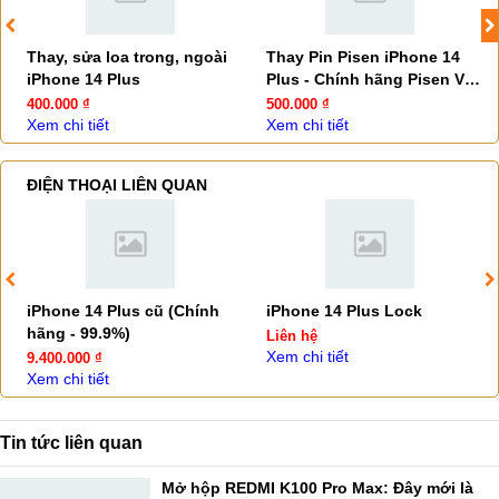
Thay, sửa loa trong, ngoài
Thay Pin Pisen iPhone 14
iPhone 14 Plus
Plus - Chính hãng Pisen Việt
Nam
400.000 ₫
500.000 ₫
Xem chi tiết
Xem chi tiết
ĐIỆN THOẠI LIÊN QUAN
iPhone 14 Plus cũ (Chính
iPhone 14 Plus Lock
hãng - 99.9%)
Liên hệ
Xem chi tiết
9.400.000 ₫
Xem chi tiết
Tin tức liên quan
Mở hộp REDMI K100 Pro Max: Đây mới là