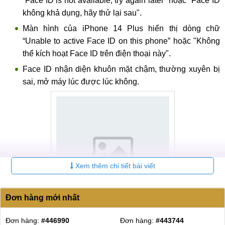
“Face ID is not available, try again later” hoặc "Face ID
không khả dụng, hãy thử lại sau".
Màn hình của iPhone 14 Plus hiển thị dòng chữ
“Unable to active Face ID on this phone” hoặc "Không
thể kích hoạt Face ID trên điện thoại này".
Face ID nhận diện khuôn mặt chậm, thường xuyên bị
sai, mở máy lúc được lúc không.
Xem thêm chi tiết bài viết
Đơn hàng mới nhất
Đơn hàng:
#440360
Đơn hàng:
#438665
Dấu hiệu cần sửa Face ID cho iPhone