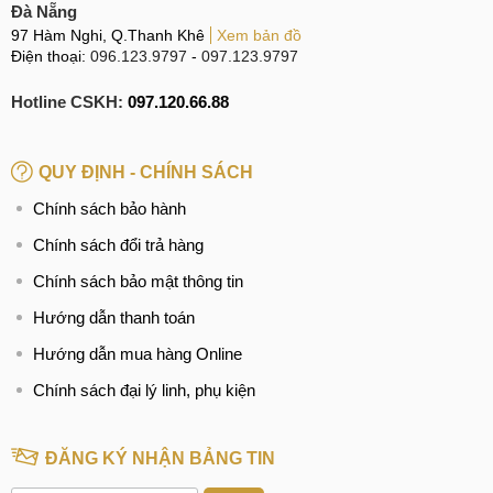
B2: Báo giá
Đà Nẵng
97 Hàm Nghi, Q.Thanh Khê
Xem bản đồ
Nhân viên kỹ thuật xác định lỗi của máy, báo giá và đưa ra
Điện thoại:
096.123.9797
-
097.123.9797
những giải pháp tốt và phù hợp nhất với khách hàng. Khi
Hotline CSKH:
097.120.66.88
khách hàng đã đồng ý thay sửa, kỹ thuật viên sẽ thay sửa
Face ID cho iPhone 14 Plus.
QUY ĐỊNH - CHÍNH SÁCH
Chính sách bảo hành
Báo giá dịch vụ cho khách hàng
Chính sách đổi trả hàng
B3: Sửa Face ID
Chính sách bảo mật thông tin
Tháo khay SIM đồng thời tắt nguồn thiết bị. Sử dụng khò
Hướng dẫn thanh toán
nhiệt làm mềm keo và miếng nhựa chuyên dụng để tách
Hướng dẫn mua hàng Online
màn hình ra khỏi thân máy. Lần lượt tháo các linh kiện liên
quan như nguồn, cáp nguồn, main... để kiểm tra xem lỗi xảy
Chính sách đại lý linh, phụ kiện
ra chính xác là do đâu. Sau đó, nhân viên sẽ sửa, hay thay
Face ID tùy vào tình trạng cụ thể của chiếc máy.
ĐĂNG KÝ NHẬN BẢNG TIN