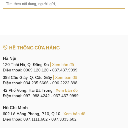
luôn trong ngày.
Quy trình làm việc rõ ràng, giám sát camera chặt chẽ,
khách hàng yên tâm tuyệt đối.
Quy trình sửa Face ID iPhone 14 Plus
Khi quan sát thấy thiết bị của mình gặp phải tình trạng lỗi,
HỆ THỐNG CỬA HÀNG
hỏng Face ID, biện pháp khắc phục tốt nhất là đem máy đến
các trung tâm sửa chữa uy tín để được hỗ trợ tốt nhất. Dưới
Hà Nội
đây là quy trình sửa chữa Face ID cho iPhone 14 Plus tại
120 Thái Hà, Q. Đống Đa
Xem bản đồ
MobileCity, cùng theo dõi nhé.
Điện thoại:
0969.120.120
-
037.437.9999
398 Cầu Giấy, Q. Cầu Giấy
Xem bản đồ
B1: Tiếp nhận
Điện thoại:
034.235.6666
-
096.2222.398
42 Phố Vọng, Hai Bà Trưng
Xem bản đồ
Nhân viên đón khách, tiếp nhận máy và lắng nghe vấn đề
Điện thoại:
097. 988.4242
-
037.437.9999
khách hàng đang gặp phải.
Hồ Chí Minh
602 Lê Hồng Phong, P.10, Q.10
Xem bản đồ
Tiếp nhận điện thoại
Điện thoại:
097.1111.602
-
097.3333.602