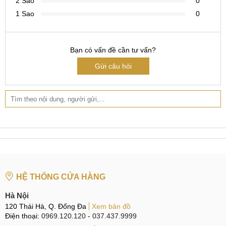
đang gặp phải bạn nên mang máy đến các cơ sở sửa chữa
2 Sao
0
Uy tín để tiến hành kiểm tra.
1 Sao
0
Thay mic Samsung Galaxy A36
Bạn có vấn đề cần tư vấn?
Thay mic Samsung Galaxy A36
Gửi câu hỏi
Điện thoại di động là công cụ hữu dụng giúp việc giao tiếp
trò chuyện từ xa trở nên dễ dàng hơn. Việc hư hỏng mic sẽ
ảnh hưởng trực tiếp đến chức năng thu âm của điện thoại
Samsung Galaxy A36. Đây chắc hẳn là điều mà không
người dùng nào mong muốn.
Dưới đây là một vài dấu hiệu thường gặp nhất cho thấy mic
Samsung A36 đang gặp vấn đề hư hỏng:
HỆ THỐNG CỬA HÀNG
Đầu dây bên kia không thể nghe rõ bạn nói gì khi diễn
Hà Nội
ra cuộc gọi, dù cho điều kiện sóng tốt.
120 Thái Hà, Q. Đống Đa
Xem bản đồ
Điện thoại:
Chất lượng âm thanh khi thực hiện quay video, ghi âm
0969.120.120
-
037.437.9999