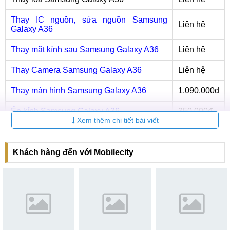
Thay IC nguồn, sửa nguồn Samsung
Liên hệ
Galaxy A36
Thay mặt kính sau Samsung Galaxy A36
Liên hệ
Thay Camera Samsung Galaxy A36
Liên hệ
Thay màn hình Samsung Galaxy A36
1.090.000đ
Ép kính Samsung Galaxy A36
350.000đ
Xem thêm chi tiết bài viết
Thay Pin Samsung Galaxy A36
440.000đ
Khách hàng đến với Mobilecity
Thay loa Samsung Galaxy A36
Việc hư hỏng loa khiến cho trải nghiệm xem phim, nghe gọi,
nghe nhạc giải trí trên Samsung Galaxy A36 không được
trọn vẹn.
Thay loa là dịch vụ kỹ thuật giúp khắc phục sự cố
hoặc nâng cấp loa, bao gồm việc sửa chữa các bộ phận
bên trong loa (như màng loa, gân loa, cuộn dây âm thanh)