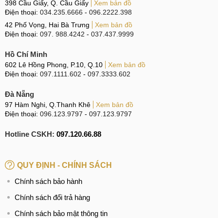
cho ra không tốt, hay thậm chí không thể ghi lại âm thanh
398 Cầu Giấy, Q. Cầu Giấy
Xem bản đồ
Điện thoại:
034.235.6666
-
096.2222.398
Nếu xuất hiện các biểu hiện trên, cách hiệu quả nhất là
42 Phố Vọng, Hai Bà Trưng
Xem bản đồ
mang máy đến MobileCity Care để được kiểm tra và sửa
Điện thoại:
097. 988.4242
-
037.437.9999
chữa kịp thời.
Hồ Chí Minh
Thay IC Wi-Fi Samsung Galaxy A36
602 Lê Hồng Phong, P.10, Q.10
Xem bản đồ
Điện thoại:
097.1111.602
-
097.3333.602
Thay IC Wi-Fi Samsung Galaxy A36
Đà Nẵng
97 Hàm Nghi, Q.Thanh Khê
Xem bản đồ
Thay IC Wi-Fi trên Samsung Galaxy A36 là quá trình thay
Điện thoại:
096.123.9797
-
097.123.9797
thế con chip IC Wi-Fi bị hỏng trên bo mạch chủ của điện
Hotline CSKH:
097.120.66.88
thoại bằng một con IC mới.
IC Wi-Fi là linh kiện quan trọng
giúp điện thoại kết nối và sử dụng mạng Wi-Fi. Khi IC Wi-Fi
gặp sự cố hư hỏng, điện thoại có thể không kết nối được
QUY ĐỊNH - CHÍNH SÁCH
Wi-Fi, kết nối chập chờn hoặc gặp các vấn đề liên quan đến
Chính sách bảo hành
Wi-Fi.
Chính sách đổi trả hàng
Lúc này, bạn chỉ có thể đem Samsung Galaxy A36 đến trung
Chính sách bảo mật thông tin
tâm sửa chữa để thay thế IC Wi-Fi.