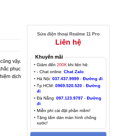
Sửa điện thoại Realme 11 Pro
Liên hệ
Khuyến mãi
cũng vậy.
Giảm đến
200K
khi liên hệ:
 khắc phục
- Chat online:
Chat Zalo
ghiệm dịch
Hà Nội:
037.437.9999
-
Đường đi
Tp.HCM:
0969.520.520
-
Đường
đi
Đà Nẵng:
097.123.9797
-
Đường
đi
Miễn phí cài đặt phần mềm!
Tặng tấm dán màn hình chống
xước!