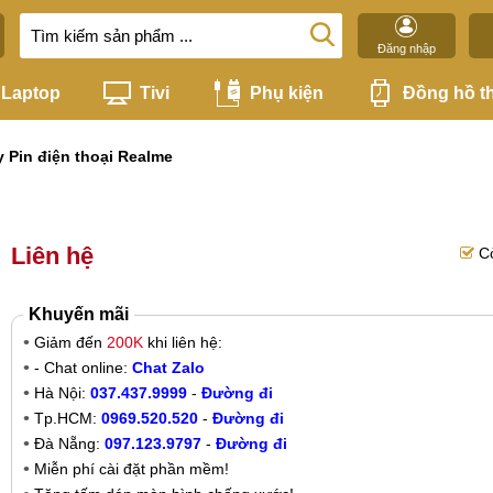
Đăng nhập
Laptop
Tivi
Phụ kiện
Đồng hồ t
 Pin điện thoại Realme
Liên hệ
C
Khuyến mãi
Giảm đến
200K
khi liên hệ:
- Chat online:
Chat Zalo
Hà Nội:
037.437.9999
-
Đường đi
Tp.HCM:
0969.520.520
-
Đường đi
Đà Nẵng:
097.123.9797
-
Đường đi
Miễn phí cài đặt phần mềm!