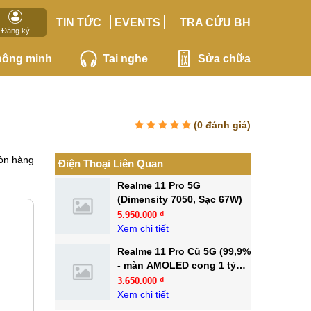
TIN TỨC
EVENTS
TRA CỨU BH
Đăng ký
hông minh
Tai nghe
Sửa chữa
(
0
đánh giá)
òn hàng
Điện Thoại Liên Quan
Realme 11 Pro 5G
(Dimensity 7050, Sạc 67W)
5.950.000 ₫
Xem chi tiết
Realme 11 Pro Cũ 5G (99,9%
- màn AMOLED cong 1 tỷ
màu)
3.650.000 ₫
Xem chi tiết