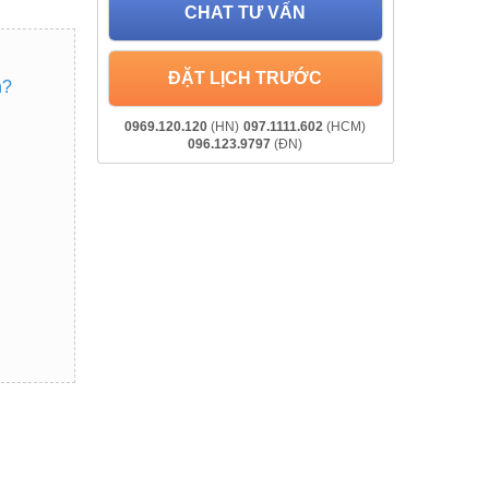
CHAT TƯ VẤN
ĐẶT LỊCH TRƯỚC
n?
0969.120.120
(HN)
097.1111.602
(HCM)
096.123.9797
(ĐN)