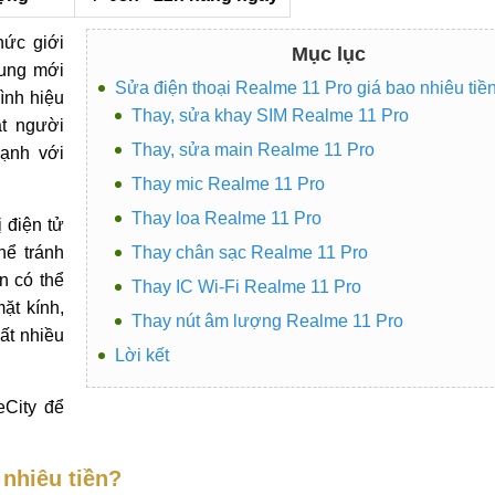
hức giới
Mục lục
rung mới
Sửa điện thoại Realme 11 Pro giá bao nhiêu tiề
ình hiệu
Thay, sửa khay SIM Realme 11 Pro
ắt người
Thay, sửa main Realme 11 Pro
ạnh với
Thay mic Realme 11 Pro
Thay loa Realme 11 Pro
ị điện tử
hể tránh
Thay chân sạc Realme 11 Pro
n có thể
Thay IC Wi-Fi Realme 11 Pro
ặt kính,
Thay nút âm lượng Realme 11 Pro
ất nhiều
Lời kết
eCity để
 nhiêu tiền?