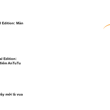
l Edition: Màn
l Edition:
 điểm AnTuTu
ây mới là vua