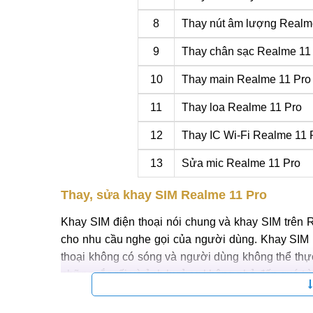
8
Thay nút âm lượng Realm
9
Thay chân sạc Realme 11
10
Thay main Realme 11 Pro
11
Thay loa Realme 11 Pro
12
Thay IC Wi-Fi Realme 11 
13
Sửa mic Realme 11 Pro
Thay, sửa khay SIM Realme 11 Pro
Khay SIM điện thoại nói chung và khay SIM trên 
cho nhu cầu nghe gọi của người dùng. Khay SIM 
thoại không có sóng và người dùng không thể thực
những rắc rối và ảnh hưởng không nhỏ đến quá trì
Trong trường hợp đó, hãy mang máy đến ngay Mob