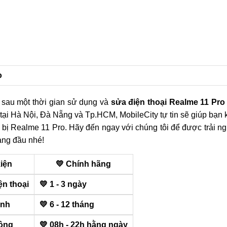
o
g sau một thời gian sử dụng và
sửa điện thoại Realme 11 Pro
g tại Hà Nội, Đà Nẵng và Tp.HCM, MobileCity tự tin sẽ giúp bạn
t bị Realme 11 Pro. Hãy đến ngay với chúng tôi để được trải n
àng đầu nhé!
kiện
💛 Chính hãng
ện thoại
💛 1 - 3 ngày
ành
💛 6 - 12 tháng
ộng
💛 08h - 22h hằng ngày