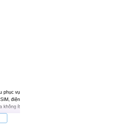
ếu phục vụ
SIM, điện
a không ít
 hiệu quả