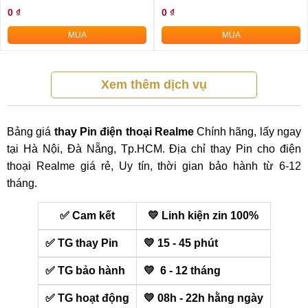
0 ₫
0 ₫
MUA
MUA
Xem thêm dịch vụ
Bảng giá
thay Pin điện thoại Realme
Chính hãng, lấy ngay
tại Hà Nội, Đà Nẵng, Tp.HCM. Địa chỉ thay Pin cho điện
thoại Realme giá rẻ, Uy tín, thời gian bảo hành từ 6-12
tháng.
✅ Cam kết
💛 Linh kiện zin 100%
✅ TG thay Pin
💛 15 - 45 phút
✅ TG bảo hành
💛 6 - 12 tháng
✅ TG hoạt động
💛 08h - 22h hằng ngày