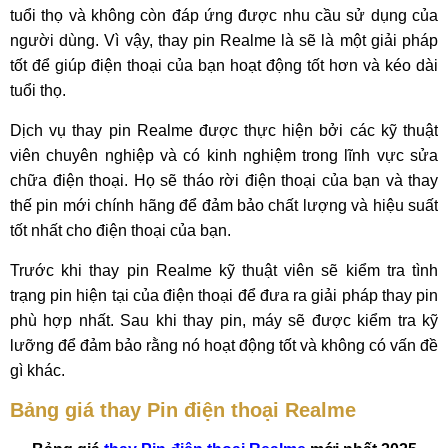
tuổi thọ và không còn đáp ứng được nhu cầu sử dụng của
người dùng. Vì vậy, thay pin Realme là sẽ là một giải pháp
tốt để giúp điện thoại của bạn hoạt động tốt hơn và kéo dài
tuổi thọ.
Dịch vụ thay pin Realme được thực hiện bởi các kỹ thuật
viên chuyên nghiệp và có kinh nghiệm trong lĩnh vực sửa
chữa điện thoại. Họ sẽ tháo rời điện thoại của bạn và thay
thế pin mới chính hãng để đảm bảo chất lượng và hiệu suất
tốt nhất cho điện thoại của bạn.
Trước khi thay pin Realme kỹ thuật viên sẽ kiểm tra tình
trạng pin hiện tại của điện thoại để đưa ra giải pháp thay pin
phù hợp nhất. Sau khi thay pin, máy sẽ được kiểm tra kỹ
lưỡng để đảm bảo rằng nó hoạt động tốt và không có vấn đề
gì khác.
Bảng giá thay Pin điện thoại Realme