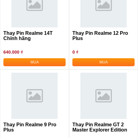
Thay Pin Realme 14T
Thay Pin Realme 12 Pro
Chính hãng
Plus
640.000 ₫
0 ₫
MUA
MUA
Thay Pin Realme 9 Pro
Thay Pin Realme GT 2
Plus
Master Explorer Edition