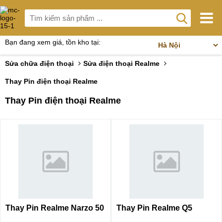
Bạn đang xem giá, tồn kho tại:
Sửa chữa điện thoại
Sửa điện thoại Realme
Thay Pin điện thoại Realme
Thay Pin điện thoại Realme
Thay Pin Realme Narzo 50
Thay Pin Realme Q5