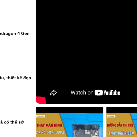
pdragon 4 Gen
u, thiết kế đẹp
à có thể sở