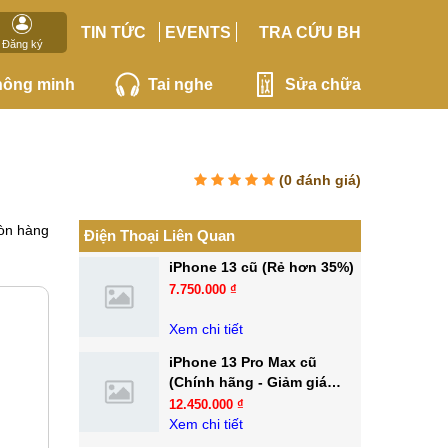
TIN TỨC
EVENTS
TRA CỨU BH
Đăng ký
hông minh
Tai nghe
Sửa chữa
(
0
đánh giá)
òn hàng
Điện Thoại Liên Quan
iPhone 13 cũ (Rẻ hơn 35%)
7.750.000 ₫
Xem chi tiết
iPhone 13 Pro Max cũ
(Chính hãng - Giảm giá
30%)
12.450.000 ₫
Xem chi tiết