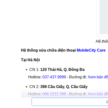
Hệ thố
Hệ thống sửa chữa điện thoại
MobileCity Care
Tại Hà Nội
CN 1:
120 Thái Hà, Q. Đống Đa
Hotline:
037.437.9999
- Đường đi:
Xem bản đ
CN 2:
398 Cầu Giấy, Q. Cầu Giấy
Hotline:
096.2222.398
- Đường đi:
Xem bản đ
CN 3:
42 Phố Vọng, Hai Bà Trưng