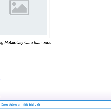
ng MobileCity Care toàn quốc
ồ
ồ
Xem thêm chi tiết bài viết