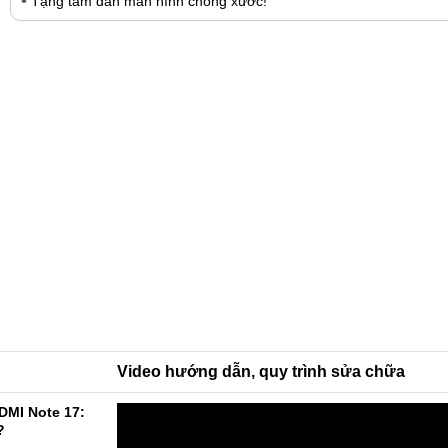
Tặng tấm dán màn hình chống xước!
Video hướng dẫn, quy trình sửa chữa
DMI Note 17:
?