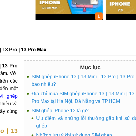
1
| 13 Pro | 13 Pro Max
| 13 Pro
Mục lục
tâm. Với
SIM ghép iPhone 13 | 13 Mini | 13 Pro | 13 Pro
trên các
bao nhiêu?
 đến một
Địa chỉ mua SIM ghép iPhone 13 | 13 Mini | 13 
IM ghép
Pro Max tại Hà Nội, Đà Nẵng và TP.HCM
 nhiêu và
SIM ghép iPhone 13 là gì?
ãy cùng
Ưu điểm và những lỗi thường gặp khi sử d
ghép
o | 13
Những lưu ý khi sử dụng SIM ghép