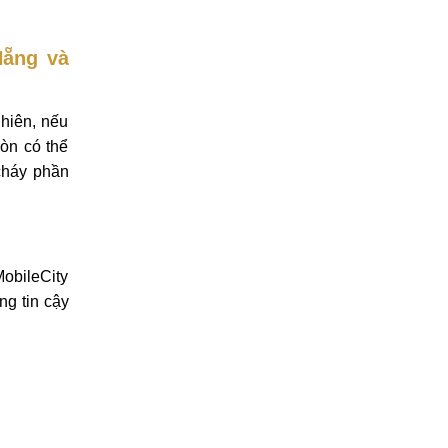
Nẵng và
nhiên, nếu
òn có thể
cháy phần
obileCity
ng tin cậy