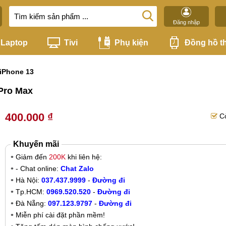
Đăng nhập
Laptop
Tivi
Phụ kiện
Đồng hồ t
iPhone 13
 Pro Max
400.000 ₫
C
Khuyến mãi
Giảm đến
200K
khi liên hệ:
- Chat online:
Chat Zalo
Hà Nội:
037.437.9999
-
Đường đi
Tp.HCM:
0969.520.520
-
Đường đi
Đà Nẵng:
097.123.9797
-
Đường đi
Miễn phí cài đặt phần mềm!