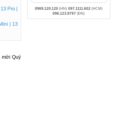
 13 Pro |
0969.120.120
(HN)
097.1111.602
(HCM)
096.123.9797
(ĐN)
ini | 13
nh mời Quý