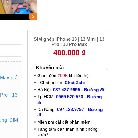
2
SIM ghép iPhone 13 | 13 Mini | 13
Pro | 13 Pro Max
400.000 ₫
Khuyến mãi
Giảm đến
200K
khi liên hệ:
 Max giá
- Chat online:
Chat Zalo
Hà Nội:
037.437.9999
-
Đường đi
Pro | 13
Tp.HCM:
0969.520.520
-
Đường
đi
Đà Nẵng:
097.123.9797
-
Đường
đi
ụng SIM
Miễn phí cài đặt phần mềm!
Tặng tấm dán màn hình chống
xước!