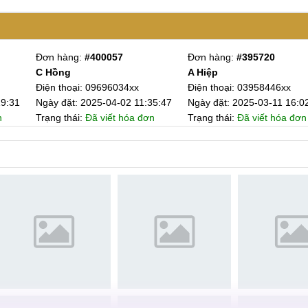
Đơn hàng:
#395057
Đơn hàng:
#385664
A. Thực
A Tuệ
46xx
Điện thoại: 09834495xx
Điện thoại: 0357597
11 16:02:45
Ngày đặt: 2025-03-08 15:15:53
Ngày đặt: 2025-01-1
hóa đơn
Trạng thái:
Đã viết hóa đơn
Trạng thái:
Đã viết h
ồ
ồ
ồ