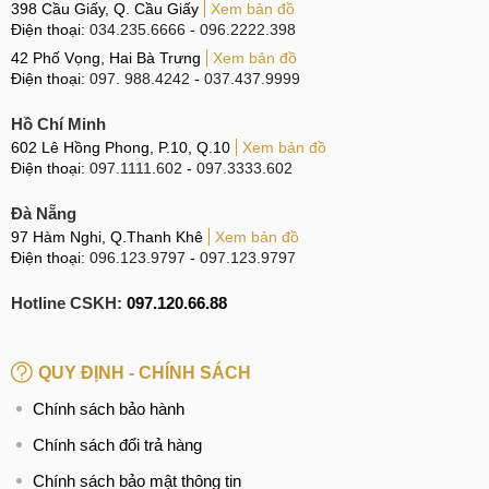
398 Cầu Giấy, Q. Cầu Giấy
Xem bản đồ
bảo chất lượng cao, từ các nhà sản xuất uy tín.
Điện thoại:
034.235.6666
-
096.2222.398
Nguồn gốc rõ ràng
: Đảm bảo tất cả linh kiện có
42 Phố Vọng, Hai Bà Trưng
Xem bản đồ
nguồn gốc minh bạch, được cung cấp đầy đủ giấy tờ
Điện thoại:
097. 988.4242
-
037.437.9999
chứng thực.
Hồ Chí Minh
Nói không với hàng kém chất lượng
: Cam kết không
602 Lê Hồng Phong, P.10, Q.10
Xem bản đồ
sử dụng các linh kiện không đảm bảo chất lượng, đe dọa
Điện thoại:
097.1111.602
-
097.3333.602
đến thiết bị của khách hàng.
Đà Nẵng
Giá rẻ nhất thị trường
: Bên cạnh chất lượng hàng
97 Hàm Nghi, Q.Thanh Khê
Xem bản đồ
đầu, chúng tôi luôn cam kết cung cấp giá thành cạnh
Điện thoại:
096.123.9797
-
097.123.9797
tranh và hợp lý nhất thị trường.
Hotline CSKH:
097.120.66.88
Giá rẻ cạnh tranh nhất thị trường
QUY ĐỊNH - CHÍNH SÁCH
Giá rẻ nhất thị trường
Chính sách bảo hành
MobileCity Care luôn nỗ lực ưu chi phí, nhằm mang đến cho
Chính sách đổi trả hàng
khách hàng dịch vụ chất lượng cao với giá thành hợp lý
Chính sách bảo mật thông tin
nhất.