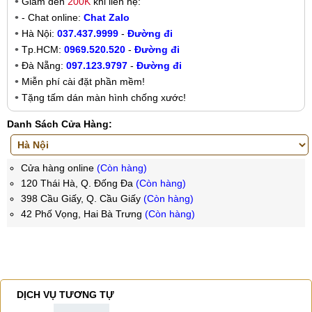
Giảm đến
200K
khi liên hệ:
- Chat online:
Chat Zalo
Hà Nội:
037.437.9999
-
Đường đi
Tp.HCM:
0969.520.520
-
Đường đi
Đà Nẵng:
097.123.9797
-
Đường đi
Miễn phí cài đặt phần mềm!
Tặng tấm dán màn hình chống xước!
Danh Sách Cửa Hàng:
Cửa hàng online
(Còn hàng)
120 Thái Hà, Q. Đống Đa
(Còn hàng)
398 Cầu Giấy, Q. Cầu Giấy
(Còn hàng)
42 Phố Vọng, Hai Bà Trưng
(Còn hàng)
DỊCH VỤ TƯƠNG TỰ