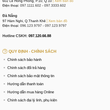
602 Lê Hồng Phong, P.10, Q.10
Xem bản đồ
gây ra hiện tượng này và khi nào chúng ta có thể sử dụng
Điện thoại:
097.1111.602
-
097.3333.602
dịch vụ thay mặt kính thay vì thay toàn bộ màn hình.
Đà Nẵng
Những thông tin đó sẽ được giải đáp trong phần tiếp theo
97 Hàm Nghi, Q.Thanh Khê
Xem bản đồ
Điện thoại:
096.123.9797
-
097.123.9797
của bài viết. Mời Quý khách cùng MobileCity cùng
MobileCity đi tham khảo.
Hotline CSKH:
097.120.66.88
Dấu hiệu cần ép kính ép kính Samsung Galaxy
A20s
QUY ĐỊNH - CHÍNH SÁCH
Cũng là tổn thương trên màn hình nhưng nếu thấy chiếc
Chính sách bảo hành
điện thoại của bạn chỉ xuất hiện những dấu hiệu như sau
Chính sách đổi trả hàng
tức là bạn chỉ cần thay mặt kính, ép mặt kính mới cho máy là
đủ mà không cần thay màn hình:
Chính sách bảo mật thông tin
Hướng dẫn thanh toán
Mặc dù mặt kính bị trầy xước hoặc vỡ hỏng nghiêm
trọng nhưng không ảnh hưởng đến khả năng hiển thị của
Hướng dẫn mua hàng Online
màn hình chính. Hình ảnh và màu sắc hiển thị vẫn đúng
Chính sách đại lý linh, phụ kiện
với thực tế.