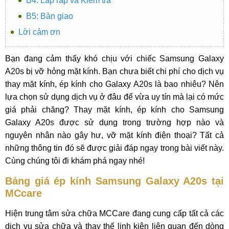
B4: Lắp ráp và Kiểm tra
B5: Bàn giao
Lời cảm ơn
Bạn đang cảm thấy khó chịu với chiếc Samsung Galaxy
A20s bị vỡ hỏng mặt kính. Bạn chưa biết chi phí cho dịch vụ
thay mặt kính, ép kính cho Galaxy A20s là bao nhiêu? Nên
lựa chọn sử dụng dịch vụ ở đâu để vừa uy tín mà lại có mức
giá phải chăng? Thay mặt kính, ép kính cho Samsung
Galaxy A20s được sử dụng trong trường hợp nào và
nguyên nhân nào gây hư, vỡ mặt kính điện thoại? Tất cả
những thông tin đó sẽ được giải đáp ngay trong bài viết này.
Cùng chúng tôi đi khám phá ngay nhé!
Bảng giá ép kính Samsung Galaxy A20s tại
MCcare
Hiện trung tâm sửa chữa MCCare đang cung cấp tất cả các
dịch vụ sửa chữa và thay thế linh kiện liên quan đến dòng