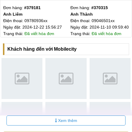
Thay mặt kính sau Samsung
Liên
6-12
4
Đơn hàng:
#379181
Đơn hàng:
#370315
Galaxy A20s
hệ
tháng
Anh Liêm
Anh Thành
Điện thoại: 09780936xx
Điện thoại: 09046501xx
Sửa nguồn Samsung Galaxy
Liên
6-12
5
A20s
hệ
tháng
Ngày đặt: 2024-12-22 15:56:27
Ngày đặt: 2024-11-10 09:59:40
Trạng thái:
Đã viết hóa đơn
Trạng thái:
Đã viết hóa đơn
Thay Camera Samsung
Liên
6-12
6
Galaxy A20s
hệ
tháng
Khách hàng đến với Mobilecity
Tại sao nên
ép kính Samsung Galaxy A20s
tại MCCare?
Hiện nay trên thị trường có vô vàn những trung tâm sửa chữa điện
thoại to nhỏ khác nhau cùng cung cấp dịch vụ thay mặt kính, ép
kính cho chiếc di động Galaxy A20s. Tuy nhiên, chính vì sự bão
hòa đó mà người dùng không khỏi hoang mang trong vấn đề lựa
chọn địa chỉ sửa chữa bởi họ không biết đâu mới là địa chỉ đáng để
họ tin tưởng và gửi gắm chiếc di động của mình.
Nếu bạn đang đứng giữa tâm lý hoang mang đó thì hãy để
Xem thêm
MobileCity giúp bạn. Từ lâu, MCCare đã là cái tên sáng trong làng