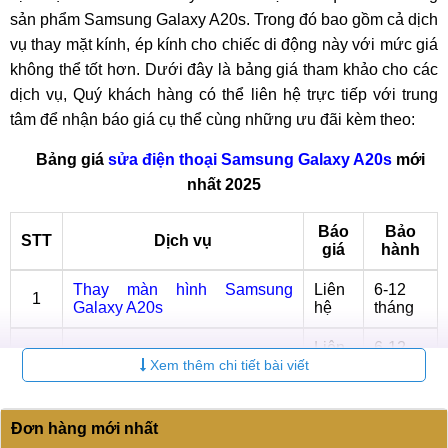
sản phẩm Samsung Galaxy A20s. Trong đó bao gồm cả dịch
vụ thay mặt kính, ép kính cho chiếc di động này với mức giá
không thể tốt hơn. Dưới đây là bảng giá tham khảo cho các
dịch vụ, Quý khách hàng có thể liên hệ trực tiếp với trung
tâm để nhận báo giá cụ thể cùng những ưu đãi kèm theo:
Bảng giá
sửa điện thoại Samsung Galaxy A20s
mới
nhất 2025
Báo
Bảo
STT
Dịch vụ
giá
hành
Thay màn hình Samsung
Liên
6-12
1
Galaxy A20s
hệ
tháng
Liên
6-12
2
Ép kính Samsung Galaxy A20s
Xem thêm chi tiết bài viết
hệ
tháng
Thay Pin Samsung Galaxy
Liên
6-12
3
A20s
hệ
tháng
Đơn hàng mới nhất