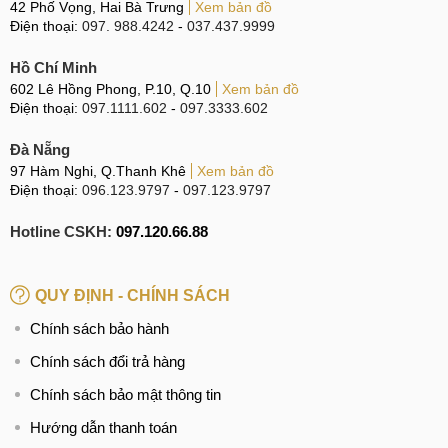
42 Phố Vọng, Hai Bà Trưng
Xem bản đồ
Điện thoại:
097. 988.4242
-
037.437.9999
Do người dùng đánh rơi Realme C30s, va đập mạnh
vào bề mặt cứng hay vật sắc nhọn.
Hồ Chí Minh
Sức ép khi để điện thoại gần những nơi có nguồn
602 Lê Hồng Phong, P.10, Q.10
Xem bản đồ
Điện thoại:
097.1111.602
-
097.3333.602
nhiệt lớn gây nứt vỡ.
Để chung Realme C30s với nhiều vật cứng trong balo,
Đà Nẵng
túi xách làm trầy xước, cọ xát với bề mặt nhám.
97 Hàm Nghi, Q.Thanh Khê
Xem bản đồ
Điện thoại:
096.123.9797
-
097.123.9797
Mặt kính bạn từng thay là lại mặt kính chất lượng kém
ở cơ sở không uy tín.
Hotline CSKH:
097.120.66.88
Nguyên nhân làm hỏng mặt kính
QUY ĐỊNH - CHÍNH SÁCH
Quy trình ép kính Realme C30s
Chính sách bảo hành
Chính sách đổi trả hàng
Trong trường hợp mặt kính của Realme C30s bị hỏng, Quý
khách cần nhanh chóng tìm tới các trung tâm sửa chữa uy
Chính sách bảo mật thông tin
tín để nhận được dịch vụ tốt nhất. Quý khách có thể tham
Hướng dẫn thanh toán
khảo quy trình ép kính dưới đây tại MobileCity.