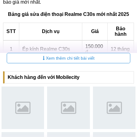
báo giá mới nhất.
Bảng giá sửa điện thoại Realme C30s mới nhất 2025
Bảo
STT
Dịch vụ
Giá
hành
150.000
1
Ép kính Realme C30s
12 tháng
đ
Xem thêm chi tiết bài viết
Thay màn hình Realme
650.000
2
6 tháng
C30s
₫
Khách hàng đến với Mobilecity
Thay mặt kính Realme C30s khi nào?
Bộ phận mặt kính trên Realme C30s đóng vai trò bảo vệ cho
tấm nền phía dưới khỏi nứt vỡ, trầy xước. Nếu không may
điện thoại bị một lực mạnh tác động làm lớp kính bị hỏng thì
cần phải thay thế. Sau đây là dấu hiệu để Quý khách phân
biệt hỏng màn hình và hỏng mặt kính máy.