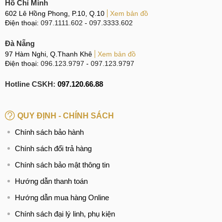
Tại sao nên ép kính cho Google Pixel 5a tại MCCare
Hồ Chí Minh
602 Lê Hồng Phong, P.10, Q.10
Xem bản đồ
Dấu hiệu và nguyên nhân
Điện thoại:
097.1111.602
-
097.3333.602
Cho đến nay vẫn còn rất nhiều khách hàng nhầm lẫn giữa
Đà Nẵng
97 Hàm Nghi, Q.Thanh Khê
Xem bản đồ
thay mặt kính và thay màn hình. Thực chất hai dịch vụ này là
Điện thoại:
096.123.9797
-
097.123.9797
khác nhau, chúng khác nhau về độ khó, về thời gian thay
thế và giá của hai dịch vụ này có sự chênh lệch nhau khá
Hotline CSKH:
097.120.66.88
lớn. Nếu khách hàng không tìm hiểu kỹ về hai dịch vụ này
sẽ tạo điều kiện cho những cơ sở không uy tín trục lợi.
QUY ĐỊNH - CHÍNH SÁCH
Chính vì vậy, để không trở thành nạn nhân của nạn chặt
Chính sách bảo hành
chém giá, bạn nên trang bị cho mình những kiến thức liên
Chính sách đổi trả hàng
quan cũng như cẩn thận lựa chọn cho mình những cơ sở
sửa chữa uy tín để tránh mất tiền oan.
Chính sách bảo mật thông tin
Hướng dẫn thanh toán
Phân biệt hỏng mặt kính và hỏng màn hình
Hướng dẫn mua hàng Online
Dưới đây là một số điểm phân biệt giữa hỏng mặt kính và
Chính sách đại lý linh, phụ kiện