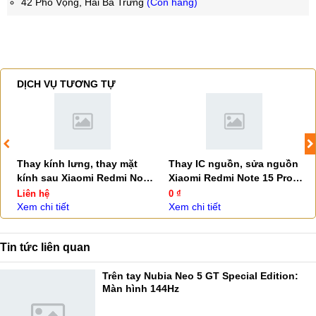
42 Phố Vọng, Hai Bà Trưng
(Còn hàng)
DỊCH VỤ TƯƠNG TỰ
Thay kính lưng, thay mặt
Thay IC nguồn, sửa nguồn
kính sau Xiaomi Redmi Note
Xiaomi Redmi Note 15 Pro
15 Pro Plus
Plus
Liên hệ
0 ₫
Xem chi tiết
Xem chi tiết
Tin tức liên quan
Trên tay Nubia Neo 5 GT Special Edition:
Màn hình 144Hz