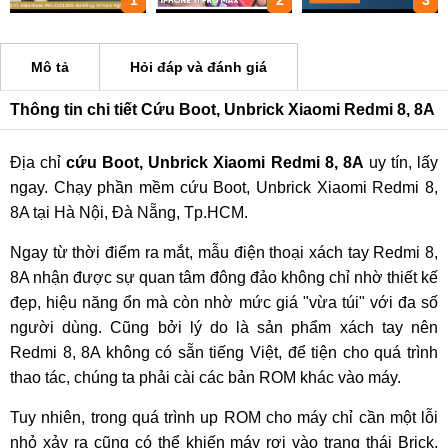
1
2
3
Mô tả
Hỏi đáp và đánh giá
Thông tin chi tiết Cứu Boot, Unbrick Xiaomi Redmi 8, 8A
Địa chỉ
cứu Boot, Unbrick Xiaomi Redmi 8, 8A
uy tín, lấy
ngay. Chạy phần mềm cứu Boot, Unbrick Xiaomi Redmi 8,
8A tại Hà Nội, Đà Nẵng, Tp.HCM.
Ngay từ thời điểm ra mắt, mẫu điện thoại xách tay Redmi 8,
8A nhận được sự quan tâm đông đảo không chỉ nhờ thiết kế
đẹp, hiệu năng ổn mà còn nhờ mức giá "vừa túi" với đa số
người dùng. Cũng bởi lý do là sản phẩm xách tay nên
Redmi 8, 8A không có sẵn tiếng Việt, để tiện cho quá trình
thao tác, chúng ta phải cài các bản ROM khác vào máy.
Tuy nhiên, trong quá trình up ROM cho máy chỉ cần một lỗi
nhỏ xảy ra cũng có thể khiến máy rơi vào trạng thái Brick,