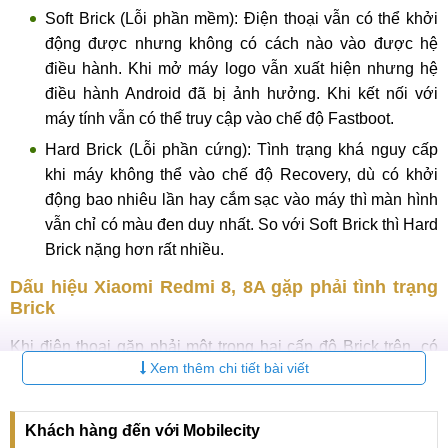
Soft Brick (Lỗi phần mềm): Điện thoại vẫn có thể khởi
động được nhưng không có cách nào vào được hệ
điều hành. Khi mở máy logo vẫn xuất hiện nhưng hệ
điều hành Android đã bị ảnh hưởng. Khi kết nối với
máy tính vẫn có thể truy cập vào chế độ Fastboot.
Hard Brick (Lỗi phần cứng): Tình trạng khá nguy cấp
khi máy không thể vào chế độ Recovery, dù có khởi
động bao nhiêu lần hay cắm sạc vào máy thì màn hình
vẫn chỉ có màu đen duy nhất. So với Soft Brick thì Hard
Brick nặng hơn rất nhiều.
Dấu hiệu Xiaomi Redmi 8, 8A gặp phải tình trạng
Brick
Khi điện thoại gặp phải một trong hai cấp độ Brick trên, có
Xem thêm chi tiết bài viết
thể quan sát thấy một số biểu hiện chính như sau:
Khởi động máy lên và hiện logo Redmi là lại khởi động
Khách hàng đến với Mobilecity
lại.