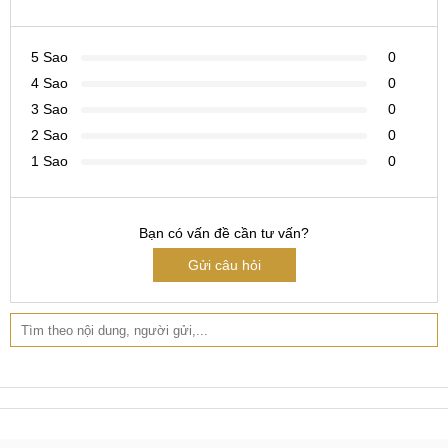
đặt lỗi, máy tính lỗi hay vô tình làm cáp kết nối máy tính
với điện thoại bị lỏng.
5 Sao
0
Trong quá trình tự root máy, chỉnh sửa file hệ thống đã
4 Sao
0
vô tình xóa nhầm các file hệ thống quan trọng.
3 Sao
0
Người dùng cài nhầm phiên bản ROM, flash ROM của
2 Sao
0
dòng máy khác hoặc cài phiên bản ROM cũ hơn ROM
1 Sao
0
hiện tại.
Hướng dẫn cứu Boot, Unbrick Xiaomi Redmi
Bạn có vấn đề cần tư vấn?
8, 8A
Gửi câu hỏi
Để xử lý tình trạng Xiaomi Redmi 8, 8A lỗi Boot, bị Brick
không hề đơn giản như xử lý các lỗi phần mềm quen thuộc
khác. Tuy nhiên, với hướng dẫn của MobileCity, bạn vẫn có
thể tự mình thực hiện trong trường hợp bị
Soft Brick
.
Cách khắc phục Soft Brick Xiaomi Redmi 8, 8A
Cách 1
: Download lại bản ROM khác nếu ROM bị lỗi