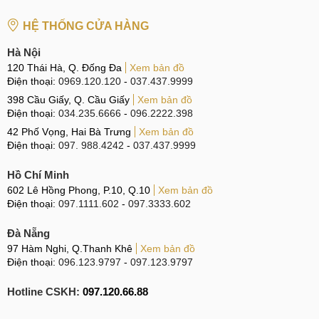
Lỗi này hay xảy ra khi Xiaomi Redmi 8, 8A cứ lặp lại việc
HỆ THỐNG CỬA HÀNG
khởi động liên tục mà không vào được màn hình chính.
Hà Nội
Để giải quyết trường hợp này, chúng ta nên download lại
120 Thái Hà, Q. Đống Đa
Xem bản đồ
bản ROM dự định flash, sau đó dùng cáp kết nối với điện
Điện thoại:
0969.120.120
-
037.437.9999
thoại với máy tính. Vào TWRP kích hoạt chế độ USB
398 Cầu Giấy, Q. Cầu Giấy
Xem bản đồ
Điện thoại:
034.235.6666
-
096.2222.398
Storage để chép file ROM mới vào điện thoại rồi flash như
42 Phố Vọng, Hai Bà Trưng
Xem bản đồ
thường.
Điện thoại:
097. 988.4242
-
037.437.9999
Hồ Chí Minh
Download lại bản ROM mới cho Xiaomi Redmi 8, 8A
602 Lê Hồng Phong, P.10, Q.10
Xem bản đồ
Điện thoại:
097.1111.602
-
097.3333.602
Cách kết nối điện thoại với máy tính bằng Custom Recovery
khi xảy ra lỗi lặp lại khởi động và không thể vào Android:
Đà Nẵng
97 Hàm Nghi, Q.Thanh Khê
Xem bản đồ
- Đảm bảo TWRP đã chạy, kết nối điện thoại với máy tính
Điện thoại:
096.123.9797
-
097.123.9797
bằng cáp USB.
Hotline CSKH:
097.120.66.88
- Vào TWRP, chọn
Mount
, sau đó nhấn nút
Enable MTP
.