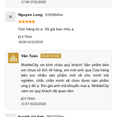
điểm ảnh là 1.8 micromet, cho ra những tấm hình selfie sắc
17:00 27/11/2020
nét và đẹp mắt. Điều đặc biệt là camera được thiết kế dạng
chuyển động nằm bên trong máy, giúp tối ưu không gian
Nguyen Long
07829940xx
N
màn hình hiển thị phía trước.
Còn hàng ko ạ. Và giá bao nhiu ạ
0
Thích
Camera thò thụt
18:06 01/11/2020
Điều đáng chú ý nhất về chiếc điện thoại là hệ thống camera
kép phía sau, bao gồm hai cảm biến: một cảm biến Sony
Văn Toàn
Quản trị viên
IMX363 48MP F/1.8 và một cảm biến telephoto 13MP F/2.4
MobileCity xin kính chào quý khách! Sản phẩm bên 
từ Samsung, được trang bị tính năng zoom quang học. Nó
em chưa có lịch về hàng, em mời anh qua Cửa hàng 
cũng tích hợp trí tuệ nhân tạo để hỗ trợ việc nhận diện
bên em nhiều sản phẩm mới về cho mình trải 
khung cảnh và quay video, phân biệt phông nền tốt và có
nghiệm, chắc chắn mình sẽ chọn được sản phẩm 
ưng ý đó ạ. Em gửi anh mã khuyến mại ạ. MobileCity 
thêm tính năng Studio Lighting. Ngoài ra, các cảm biến này
cám ơn quý khách đã quan tâm.
còn có kích thước điểm ảnh lớn lên đến 1,4 micromet và
0
Thích
chống rung quang học 4 trục.
21:57 01/11/2020
Pin khủng 4.000 mAh
huynh gia kiet
08327030xx