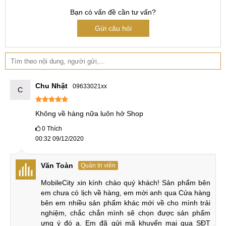
ngay Xiaomi Mi 9T với MobileCity nhé!
Bạn có vấn đề cần tư vấn?
Màn hình AMOLED
Gửi câu hỏi
Điểm độc đáo nhất của Xiaomi Mi 9T là sở hữu một màn
hình Fullview với camera dạng Pop-up độc đáo, dự sẽ là hot
trend năm nay. Mặt trước của máy là màn hình 6.39 inch, độ
phân giải Full HD+ 1.080 x 2.340 pixels, tỷ lệ mới theo xu
Chu Nhật
09633021xx
C
hướng hiện nay.
Không về hàng nữa luôn hở Shop
0
Thích
Màn hình AMOLED
00:32 09/12/2020
Camera selfie của sản phẩm là một nét độc đáo riêng của
dòng này. Camera 20MP dạng "thụt thò" và có hỗ trợ chế độ
Văn Toàn
Quản trị viên
góc rộng - một trào lưu của các smartphone Trung Quốc
MobileCity xin kính chào quý khách! Sản phẩm bên 
hiện nay Mặt lưng bo cong ốm sát viền máy, nổi bật cụm
em chưa có lịch về hàng, em mời anh qua Cửa hàng 
camera kép dọc cùng đèn flash ngay phần trên của mặt
bên em nhiều sản phẩm khác mới về cho mình trải 
nghiệm, chắc chắn mình sẽ chọn được sản phẩm 
lưng. Mặt lưng có nhiều màu sắc, dạng Gradiant đen đi dần
ưng ý đó ạ. Em đã gửi mã khuyến mại qua SĐT 