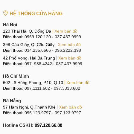
Thiết kế ấn tượng
HỆ THỐNG CỬA HÀNG
Màn hình của Xiaomi Mi 9T có kích thước lớn 6.39 inch và
Hà Nội
sử dụng công nghệ Supper AMOLED, độ phân giải Full
120 Thái Hà, Q. Đống Đa
Xem bản đồ
HD+ (1080x2340 pixels) và tỷ lệ 19.5:9. Điều đặc biệt là sản
Điện thoại:
0969.120.120
-
037.437.9999
phẩm này còn được trang bị cảm biến vân tay thế hệ thứ 7
398 Cầu Giấy, Q. Cầu Giấy
Xem bản đồ
Điện thoại:
034.235.6666
-
096.2222.398
với tốc độ nhanh hơn và tính bảo mật được nâng cao rất
42 Phố Vọng, Hai Bà Trưng
Xem bản đồ
nhiều.
Điện thoại:
097. 988.4242
-
037.437.9999
Có nên mua Xiaomi Mi 9T hay không?
Hồ Chí Minh
602 Lê Hồng Phong, P.10, Q.10
Xem bản đồ
Nếu bạn đang phân vân không biết có nên mua chiếc điện
Điện thoại:
097.1111.602
-
097.3333.602
thoại Xiaomi Mi 9T chính hãng hay không và liệu nó có hoạt
động tốt hay không, thì đây là một trong những chiếc điện
Đà Nẵng
thoại thông minh được đánh giá cao nhất trong năm 2019
97 Hàm Nghi, Q.Thanh Khê
Xem bản đồ
với các tính năng tiên tiến, cấu hình mạnh mẽ, camera trí tuệ
Điện thoại:
096.123.9797
-
097.123.9797
nhân tạo, thiết kế đẹp và màn hình sắc nét. Nếu bạn muốn
Hotline CSKH:
097.120.66.88
trải nghiệm trực tiếp, hãy ghé qua MobileCity để được nhân