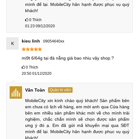
ra viền với 2 màu sắc đó là đen, đỏ, xanh.
mình để lại. MobileCity hân hạnh được phục vụ quý 
khách!
Chip Snapdragon 730
0
Thích
Xiaomi tiếp tục sử dụng vi xử lý Qualcomm Snapdragon 730
01:23 09/12/2020
cho thiết bị mới này của họ. Đối với Snapdragon 730, con
chip này được sản xuất trên tiến trình công nghệ 8nm của
kieu linh
09054640xx
K
Samsung. Do đó, nó sử dụng ít điện năng hơn 10% so với
tiến trình 10nm và có diện tích bề mặt nhỏ hơn đến 10%. Vi
mi9t 6/64g tại đà nẵng giá bao nhiu vậy shop.?
xử lý này hỗ trợ các phương thức kết nối khá giống
0
Thích
Snapdragon 710, ngoại trừ việc nó có kết nối Bluetooth 5.1
20:50 01/12/2020
thay vì 5.0. Vi xử lý Snapdragon 730 có trên Mi 9T cũng sẽ
hỗ trợ engine AI của riêng Xiaomi và chuẩn Wi-Fi 6.
Văn Toàn
Quản trị viên
MobileCity xin kính chào quý khách! Sản phẩm bên 
em chưa có lịch về hàng, em mời anh qua Cửa hàng 
Chip Snapdragon 730
bên em nhiều sản phẩm khác mới về cho mình trải 
Phiên bản Pro của Mi 9T đi kèm với RAM 6-12GB và đa
nghiệm, chắc chắn mình sẽ chọn được sản phẩm 
ưng ý đó ạ. Em đã gửi mã khuyến mại qua SĐT 
nhiệm tuyệt vời mà không có bất kỳ độ trễ nào. Tuy nhiên,
mình để lại. MobileCity hân hạnh được phục vụ quý 
nếu chọn tùy chọn RAM 6GB, máy sẽ chỉ có bộ nhớ trong
khách!