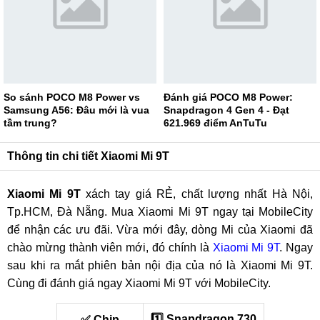
So sánh POCO M8 Power vs
Đánh giá POCO M8 Power:
Samsung A56: Đâu mới là vua
Snapdragon 4 Gen 4 - Đạt
tầm trung?
621.969 điểm AnTuTu
Thông tin chi tiết Xiaomi Mi 9T
Xiaomi Mi 9T
xách tay giá RẺ, chất lượng nhất Hà Nội,
Tp.HCM, Đà Nẵng. Mua Xiaomi Mi 9T ngay tại MobileCity
để nhận các ưu đãi. Vừa mới đây, dòng Mi của Xiaomi đã
chào mừng thành viên mới, đó chính là
Xiaomi Mi 9T
. Ngay
sau khi ra mắt phiên bản nội địa của nó là Xiaomi Mi 9T.
Cùng đi đánh giá ngay Xiaomi Mi 9T với MobileCity.
1️⃣ Snapdragon 730
✅ Chip