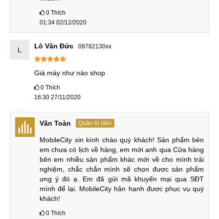
UFS 2.1 với tốc độ đọc/ghi chậm hơn khoảng 10-15% so
0
Thích
với UFS 2.0 được trang bị trên phiên bản RAM 8GB và
01:34 02/12/2020
12GB. Ngoài ra, Mi 9T còn được trang bị hệ thống tản nhiệt
nhiều lớp giúp tản nhiệt tốt hơn nhiều so với các thế hệ
Lò Văn Đức
09782130xx
L
trước. Máy được cài sẵn giao diện MIUI 10 và có thể nâng
cấp lên MIUI 12 mới nhất chạy trên Android 10.0 để đảm
Giá máy như nào shop
bảo hỗ trợ tốt hơn cho các ứng dụng mới nhất.
0
Thích
Xiaomi có tích hợp trên Mi 9T tính năng Dual Turbo nhằm tối
16:30 27/11/2020
ưu cho việc chơi game trở nên tốt hơn. Điều này khá là mới
đối với Xiaomi và khiến cá nhân mình khá bất ngờ, việc làm
Văn Toàn
Quản trị viên
này phải chăng Xiaomi đang hướng trực tiếp vào phân khúc
MobileCity xin kính chào quý khách! Sản phẩm bên 
khách hàng muốn trải nghiệm game trên những thiết bị đi
em chưa có lịch về hàng, em mời anh qua Cửa hàng 
động.
bên em nhiều sản phẩm khác mới về cho mình trải 
nghiệm, chắc chắn mình sẽ chọn được sản phẩm 
Camera thò thụt
ưng ý đó ạ. Em đã gửi mã khuyến mại qua SĐT 
mình để lại. MobileCity hân hạnh được phục vụ quý 
Camera selfie của Xiaomi Mi 9T có độ phân giải 20MP, khẩu
khách!
độ F/2.0 với tính năng AI xóa phông và làm đẹp. Kích thước
0
Thích