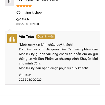
H
Thời lương pin trên smartphone Xiaomi chưa bao giờ khiến
người dùng thất vọng. Được trang bị cục pin lên tới 4.000
Còn hàng k shop
mAh thì việc sử dụng cả một ngày trên thiết bị là việc hiển
0
Thích
nhiên.
03:55 18/10/2020
Pin khủng 4.000 mAh
Văn Toàn
Quản trị viên
Ngoài ra sản phẩm còn trang bị công nghệ sạc nhanh lên tới
"Mobilecity xin kính chào quý khách!

Dạ cảm ơn anh đã quan tâm đến sản phẩm của 
18W thì người dùng chắc hẳn sẽ không bao giờ lo lắng về
MobileCity ạ, anh vui lòng check tin nhắn em đã gửi 
Pin trên Xiaomi Mi 9T này.
thông tin về Sản Phẩm và chương trình Khuyến Mại 
cho mình đó ạ.

Thiết kế ấn tượng
MobileCity hân hạnh được phục vụ quý khách!"
Thiết kế của Xiaomi Mi 9T bao gồm kim loại và hai mặt kính
1
Thích
sang trọng, bóng bẩy. Màn hình lớn Fullview trên mặt trước
20:52 18/10/2020
chiếm tới 91% diện tích hiển thị. Cụm camera kép được đặt
ở giữa mặt sau của máy. Viền màn hình được thiết kế mỏng
giúp tăng tỉ lệ thân máy.