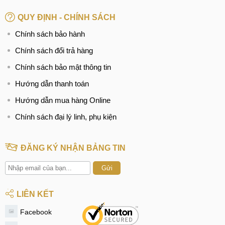
viên tư vấn và hỗ trợ tốt nhất.
QUY ĐỊNH - CHÍNH SÁCH
Chính sách bảo hành
Có nên mua Xiaomi Mi 9T hay không?
Chính sách đổi trả hàng
Mua trả góp Xiaomi Mi 9T tại MobileCity
Chính sách bảo mật thông tin
Bạn đang muốn mua điện thoại Xiaomi Mi 9T xách tay trả
Hướng dẫn thanh toán
góp lãi xuất thấp nhưng chưa biết mua ở đâu? Đến ngay
Hướng dẫn mua hàng Online
MobileCity nhé bạn chỉ cần mang theo chứng minh thư và
Chính sách đại lý linh, phụ kiện
bằng lái xe hoặc sổ hộ khẩu là có thể tham chương trình trả
góp điện thoại Xiaomi tại đây rồi. Thời gian duyệt hề sơ rất
nhanh chóng chỉ khoảng 15 phút và bạn sẽ chỉ phải trước
ĐĂNG KÝ NHẬN BẢNG TIN
số tiền bằng 40% giá trị của sản phẩm nên đừng lo nếu
chưa đủ tiền mua máy nhé.
Gửi
Địa chỉ mua Xiaomi Mi 9T giá rẻ tại Hà Nội, Tp.HCM, Đà
LIÊN KẾT
Nẵng:
Facebook
Hệ thống điện thoại di động
MobileCity