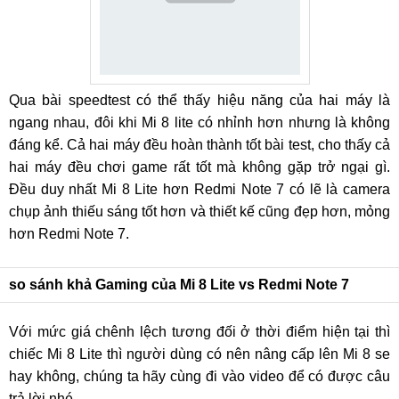
Snapdragon 660 AIE
Xiaomi trang bị cho Mi 8 Youth Edition con chip Snapdragon
660 AIE, một con chip chuyên xử lí các tác vụ trí tuệ nhân
tạo giống như trên chiếc Mi A2 có hiệu nặng nổi bật nhất
Qua bài speedtest có thể thấy hiệu năng của hai máy là
trong phân khúc tầm trung.
ngang nhau, đôi khi Mi 8 lite có nhỉnh hơn nhưng là không
đáng kể. Cả hai máy đều hoàn thành tốt bài test, cho thấy cả
hai máy đều chơi game rất tốt mà không gặp trở ngại gì.
Đều duy nhất Mi 8 Lite hơn Redmi Note 7 có lẽ là camera
chụp ảnh thiếu sáng tốt hơn và thiết kế cũng đẹp hơn, mỏng
Cùng với đó, máy cũng được trang bị 3 phiên bản bộ nhớ
hơn Redmi Note 7.
khác nhau cho người dùng lựa chọn: RAM 4GB + ROM
64GB, RAM 6GB + ROM 64GB và RAM 6GB + 128GB.
so sánh khả Gaming của Mi 8 Lite vs Redmi Note 7
Trải nghiệm thực tế tên Xiaomi Mi 8 Youth Edition
(Lite) ?
Với mức giá chênh lệch tương đối ở thời điểm hiện tại thì
chiếc Mi 8 Lite thì người dùng có nên nâng cấp lên Mi 8 se
Với những trang bị cao cấp như vậy thì Xiaomi Mi 8 Youth
hay không, chúng ta hãy cùng đi vào video để có được câu
Edition cho trải nghiệm như thế nào? có tốt không? Theo
trả lời nhé.