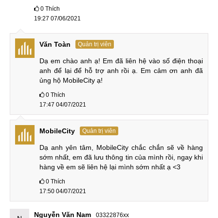
0
Thích
19:27 07/06/2021
Văn Toàn
Quản trị viên
Dạ em chào anh ạ! Em đã liên hệ vào số điện thoại 
anh để lại để hỗ trợ anh rồi ạ. Em cảm ơn anh đã 
ủng hộ MobileCity ạ!
0
Thích
17:47 04/07/2021
MobileCity
Quản trị viên
Dạ anh yên tâm, MobileCity chắc chắn sẽ về hàng 
sớm nhất, em đã lưu thông tin của mình rồi, ngay khi 
hàng về em sẽ liên hệ lại mình sớm nhất ạ <3
0
Thích
17:50 04/07/2021
Nguyễn Văn Nam
03322876xx