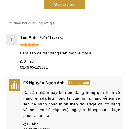
Gửi câu hỏi
Tân Anh
+849412579xx
T
Làm sao để đăt hàng trên mobile city ạ
0
Thích
03:49 05/12/2021
08 Nguyễn Ngọc Anh
Quản trị viên
Dạ sản phẩm này bên em đang trong quá trình về 
hàng, em đã lưu thông tin của mình, hàng về em sẽ 
liên hệ mình hoặc mình theo dõi Page khi có hàng 
về bên em sẽ cập nhật ngay ạ. Mong sớm được 
phục vụ anh ạ!
0
Thích