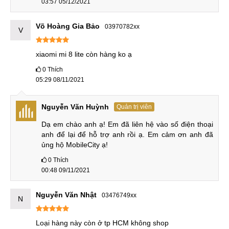
03:57 05/12/2021
Võ Hoàng Gia Bảo
03970782xx
V
xiaomi mi 8 lite còn hàng ko ạ
0
Thích
05:29 08/11/2021
Nguyễn Văn Huỳnh
Quản trị viên
Dạ em chào anh ạ! Em đã liên hệ vào số điện thoại 
anh để lại để hỗ trợ anh rồi ạ. Em cảm ơn anh đã 
ủng hộ MobileCity ạ!
0
Thích
00:48 09/11/2021
Nguyễn Văn Nhật
03476749xx
N
Loại hàng này còn ở tp HCM không shop