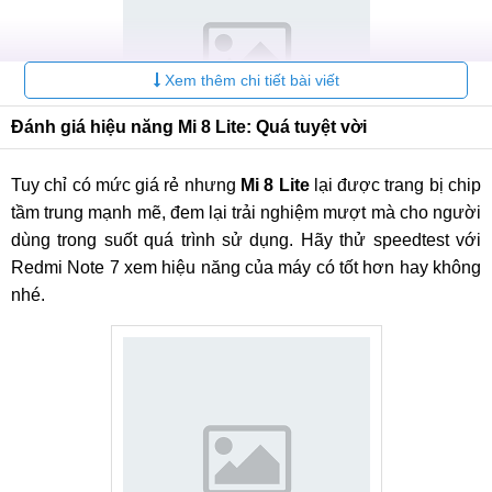
Xem thêm chi tiết bài viết
Đánh giá hiệu năng Mi 8 Lite: Quá tuyệt vời
Tuy chỉ có mức giá rẻ nhưng
Mi 8 Lite
lại được trang bị chip
Thiết kế Xiaomi Mi 8 Lite (Youth Edition) lung linh
tầm trung mạnh mẽ, đem lại trải nghiệm mượt mà cho người
với mặt lưng gradient
dùng trong suốt quá trình sử dụng. Hãy thử speedtest với
Redmi Note 7 xem hiệu năng của máy có tốt hơn hay không
nhé.
Xiaomi Mi 8 Youth Edition sở hữu thiết kế rất bắt mắt với
mặt lưng kính màu Gradient lấp lánh và cụm camera kép
nằm ngang. Chắc hẳn các bạn trẻ không thể bỏ qua sản
phẩm thời thượng này.
Đánh giá Xiaomi Mi 8 Lite (Youth Edition): Chip