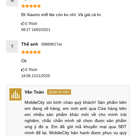
N
Đt Xiaomi mi8 lite còn ko nhỉ. Và giá cả tn
0
Thích
08:27 16/02/2021
Thế anh
09869017xx
T
Ok
0
Thích
18:06 22/11/2020
Văn Toàn
Quản trị viên
MobileCity xin kính chào quý khách! Sản phẩm bên 
em đang về hàng, em mời anh qua Cửa hàng bên 
em nhiều sản phẩm khác mới về cho mình trải 
nghiệm, chắc chắn mình sẽ chọn được sản phẩm 
ưng ý đó ạ. Em đã gửi mã khuyến mại qua SĐT 
mình để lại. MobileCity hân hạnh được phục vụ quý 