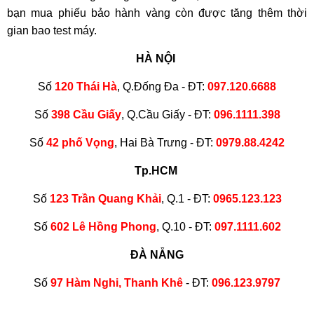
bạn mua phiếu bảo hành vàng còn được tăng thêm thời
gian bao test máy.
HÀ NỘI
Số
120 Thái Hà
, Q.Đống Đa - ĐT:
097.120.6688
Số
398 Cầu Giấy
, Q.Cầu Giấy - ĐT:
096.1111.398
Số
42 phố Vọng
, Hai Bà Trưng - ĐT:
0979.88.4242
Tp.HCM
Số
123 Trần Quang Khải
, Q.1 - ĐT:
0965.123.123
Số
602 Lê Hồng Phong
, Q.10 - ĐT:
097.1111.602
ĐÀ NẴNG
Số
97 Hàm Nghi, Thanh Khê
- ĐT:
096.123.9797