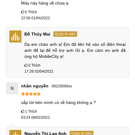
Máy này hàng về chưa ạ
0
Thích
22:58 01/04/2022
Đỗ Thúy Mai
Quản trị viên
Dạ em chào anh ạ! Em đã liên hệ vào số điện thoại 
anh để lại để hỗ trợ anh rồi ạ. Em cảm ơn anh đã 
ủng hộ MobileCity ạ!
0
Thích
17:26 02/04/2022
nhân nguyễn
09220066xx
N
sắp tới bên mình có về hàng không ạ ?
1
Thích
03:24 08/02/2022
Nguyễn Thị Lan Anh
Quản trị viên