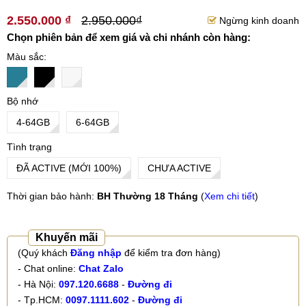
2.550.000 ₫
2.950.000₫
Ngừng kinh doanh
Chọn phiên bản để xem giá và chi nhánh còn hàng:
Màu sắc
Bộ nhớ
4-64GB
6-64GB
Tình trạng
ĐÃ ACTIVE (MỚI 100%)
CHƯA ACTIVE
Thời gian bảo hành:
BH Thường 18 Tháng
(
Xem chi tiết
)
Khuyến mãi
(Quý khách
Đăng nhập
để kiểm tra đơn hàng)
- Chat online:
Chat Zalo
- Hà Nội:
097.120.6688
-
Đường đi
- Tp.HCM:
0097.1111.602
-
Đường đi