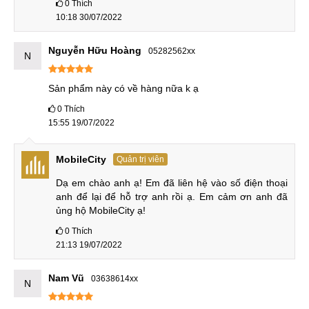
0
Thích
10:18 30/07/2022
Nguyễn Hữu Hoàng
05282562xx
N
Sản phẩm này có về hàng nữa k ạ
0
Thích
15:55 19/07/2022
MobileCity
Quản trị viên
Dạ em chào anh ạ! Em đã liên hệ vào số điện thoại 
anh để lại để hỗ trợ anh rồi ạ. Em cảm ơn anh đã 
ủng hộ MobileCity ạ!
0
Thích
21:13 19/07/2022
Nam Vũ
03638614xx
N