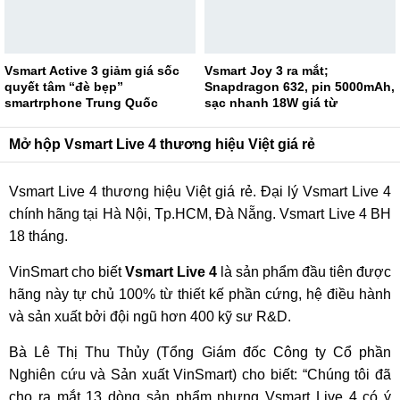
Vsmart Active 3 giảm giá sốc
Vsmart Joy 3 ra mắt;
quyết tâm “đè bẹp”
Snapdragon 632, pin 5000mAh,
smartrphone Trung Quốc
sạc nhanh 18W giá từ
2.290.000đ
Mở hộp Vsmart Live 4 thương hiệu Việt giá rẻ
Vsmart Live 4 thương hiệu Việt giá rẻ. Đại lý Vsmart Live 4
chính hãng tại Hà Nội, Tp.HCM, Đà Nẵng. Vsmart Live 4 BH
18 tháng.
VinSmart cho biết
Vsmart Live 4
là sản phẩm đầu tiên được
hãng này tự chủ 100% từ thiết kế phần cứng, hệ điều hành
và sản xuất bởi đội ngũ hơn 400 kỹ sư R&D.
Bà Lê Thị Thu Thủy (Tổng Giám đốc Công ty Cổ phần
Nghiên cứu và Sản xuất VinSmart) cho biết: “Chúng tôi đã
cho ra mắt 13 dòng sản phẩm nhưng Vsmart Live 4 có ý