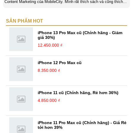
Content Marketing của MobileCity. Mình rất thích sách và cũng thích
viết nữa. Mình luôn thích viết ra những suy nghĩ, cảm nhận của bản
thân ở bất cứ khoảnh khắc nào đặc biệt để lưu giữ lại làm kỉ niệm. Với
SẢN PHẨM HOT
bản thân Đỗ Đức Sang, viết chính là gửi gắm lại những cảm xúc, cảm
nhận, đánh giá chân thực nhất của mình với một vấn đề nào ...
iPhone 13 Pro Max cũ (Chính hãng - Giảm
giá 30%)
12.450.000 ₫
iPhone 12 Pro Max cũ
8.350.000 ₫
iPhone 11 cũ (Chính hãng, Rẻ hơn 36%)
4.850.000 ₫
iPhone 11 Pro Max cũ (Chính hãng) - Giá Rẻ
tới hơn 39%