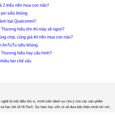
 2 triệu nên mua con nào?
 pin siêu khủng
đánh bại Qualcomm?
Thương hiệu lớn thì máy sẽ ngon?
g chip, cùng giá thì nên mua con nào?
ểm AnTuTu siêu khủng
Thương hiệu hay cấu hình?
nhiều fan chê xấu
và học hỏi về Hi-Tech. Sự ham học vốn có sẽ đưa bản thân mình tới với
nhiều sự hiểu biết mới mẻ và thú vị. Tinh thần tự giác và sự chuyên nghiệp là điều mà mình đang rèn luyện và hướng tới. ...