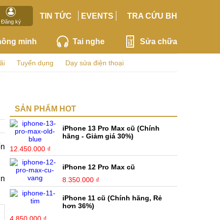
TIN TỨC
EVENTS
TRA CỨU BH
Đăng ký
hông minh
Tai nghe
Sửa chữa
ãi
Tuyển dụng
Dạy sửa điện thoại
SẢN PHẨM HOT
iPhone 13 Pro Max cũ (Chính
hãng - Giảm giá 30%)
ến
12.450.000 ₫
iPhone 12 Pro Max cũ
in
8.350.000 ₫
iPhone 11 cũ (Chính hãng, Rẻ
hơn 36%)
4.850.000 ₫