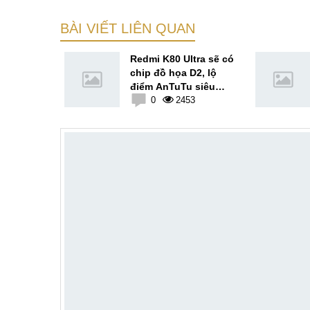
BÀI VIẾT LIÊN QUAN
 OnePlus
Redmi K80 Ultra sẽ có
màn hình
chip đồ họa D2, lộ
ROG Phone
điểm AnTuTu siêu
2
khủng
0
2453