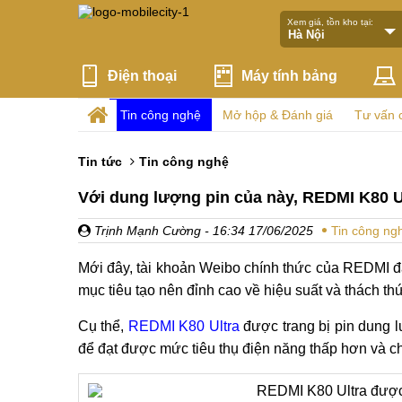
Xem giá, tồn kho tại:
Điện thoại
Máy tính bảng
Tin công nghệ
Mở hộp & Đánh giá
Tư vấn 
Tin tức
Tin công nghệ
Với dung lượng pin của này, REDMI K80 
Trịnh Mạnh Cường
- 16:34 17/06/2025
Tin công ng
Mới đây, tài khoản Weibo chính thức của REDMI đ
mục tiêu tạo nên đỉnh cao về hiệu suất và thách th
Cụ thể,
REDMI K80 Ultra
được trang bị pin dung lư
để đạt được mức tiêu thụ điện năng thấp hơn và chơ