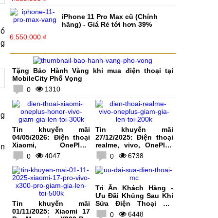
iPhone 11 Pro Max cũ (Chính
hãng) - Giá Rẻ tới hơn 39%
có
6.550.000 ₫
ng
Tặng Bảo Hành Vàng khi mua điện thoại tại
MobileCity Phố Vọng
1310
0
ng
Tin khuyến mãi
Tin khuyến mãi
04/05/2026: Điện thoại
27/12/2025: Điện thoại
Xiaomi, OnePlus,
realme, vivo, OnePlus
ền
HONOR, vivo giảm giá
giảm giá lên tới 200K
4047
6738
0
0
lên tới 300K
Tri Ân Khách Hàng -
Ưu Đãi Khủng Sau Khi
Tin khuyến mãi
Sửa Điện Thoại Tại
01/11/2025: Xiaomi 17
MobileCity
6448
0