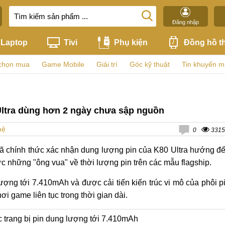
Đăng nhập
Laptop
Tivi
Phụ kiện
Đồng hồ t
chọn mua
Game Mobile
Giải trí
Góc kỹ thuật
Tin khuyến m
Ultra dùng hơn 2 ngày chưa sập nguồn
hệ
0
3315
ã chính thức xác nhận dung lượng pin của K80 Ultra hướng đ
ức những "ông vua" về thời lượng pin trên các mẫu flagship.
ợng tới 7.410mAh và được cải tiến kiến ​​trúc vi mô của phôi p
i game liên tục trong thời gian dài.