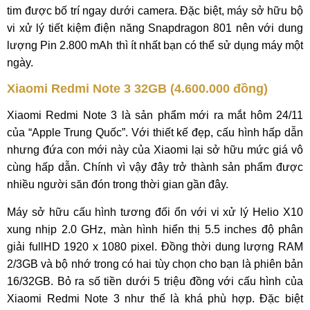
tim được bố trí ngay dưới camera. Đặc biệt, máy sở hữu bộ
vi xử lý tiết kiệm điện năng Snapdragon 801 nên với dung
lượng Pin 2.800 mAh thì ít nhất bạn có thể sử dụng máy một
ngày.
Xiaomi Redmi Note 3 32GB (4.600.000 đồng)
Xiaomi Redmi Note 3 là sản phẩm mới ra mắt hôm 24/11
của “Apple Trung Quốc”. Với thiết kế đẹp, cấu hình hấp dẫn
nhưng đứa con mới này của Xiaomi lại sở hữu mức giá vô
cùng hấp dẫn. Chính vì vậy đây trở thành sản phẩm được
nhiều người săn đón trong thời gian gần đây.
Máy sở hữu cấu hình tương đối ổn với vi xử lý Helio X10
xung nhịp 2.0 GHz, màn hình hiển thị 5.5 inches độ phân
giải fullHD 1920 x 1080 pixel. Đồng thời dung lượng RAM
2/3GB và bộ nhớ trong có hai tùy chọn cho bạn là phiên bản
16/32GB. Bỏ ra số tiền dưới 5 triệu đồng với cấu hình của
Xiaomi Redmi Note 3 như thế là khá phù hợp. Đặc biệt