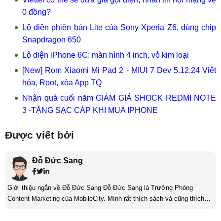
0 đồng?
Lộ diện phiên bản Lite của Sony Xperia Z6, dùng chip
Snapdragon 650
Lộ diện iPhone 6C: màn hình 4 inch, vỏ kim loại
[New] Rom Xiaomi Mi Pad 2 - MIUI 7 Dev 5.12.24 Việt
hóa, Root, xóa App TQ
Nhận quà cuối năm GIẢM GIÁ SHOCK REDMI NOTE
3 -TẶNG SẠC CÁP KHI MUA IPHONE
Được viết bởi
Đỗ Đức Sang
Giới thiệu ngắn về Đỗ Đức Sang Đỗ Đức Sang là Trưởng Phòng
Content Marketing của MobileCity. Mình rất thích sách và cũng thích
viết nữa. Mình luôn thích viết ra những suy nghĩ, cảm nhận của bản
thân ở bất cứ khoảnh khắc nào đặc biệt để lưu giữ lại làm kỉ niệm. Với