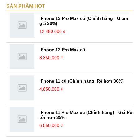
SẢN PHẨM HOT
bản thân Đỗ Đức Sang, viết chính là gửi gắm lại những cảm xúc, cảm
nhận, đánh giá chân thực nhất của mình với một vấn đề nào ...
iPhone 13 Pro Max cũ (Chính hãng - Giảm
giá 30%)
12.450.000 ₫
iPhone 12 Pro Max cũ
8.350.000 ₫
iPhone 11 cũ (Chính hãng, Rẻ hơn 36%)
4.850.000 ₫
iPhone 11 Pro Max cũ (Chính hãng) - Giá Rẻ
tới hơn 39%
6.550.000 ₫