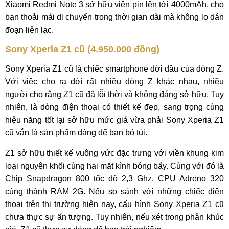
Xiaomi Redmi Note 3 sở hữu viên pin lên tới 4000mAh, cho
bạn thoải mái di chuyển trong thời gian dài mà không lo dán
đoạn liên lạc.
Sony Xperia Z1 cũ (4.950.000 đồng)
Sony Xperia Z1 cũ là chiếc smartphone đời đầu của dòng Z.
Với việc cho ra đời rất nhiều dòng Z khác nhau, nhiều
người cho rằng Z1 cũ đã lỗi thời và không đáng sở hữu. Tuy
nhiên, là dòng điện thoại có thiết kế đẹp, sang trọng cùng
hiệu năng tốt lại sở hữu mức giá vừa phải Sony Xperia Z1
cũ vẫn là sản phẩm đáng để bạn bỏ túi.
Z1 sở hữu thiết kế vuông vức đặc trưng với viền khung kim
loại nguyên khối cùng hai măt kình bóng bẩy. Cùng với đó là
Chip Snapdragon 800 tốc độ 2,3 Ghz, CPU Adreno 320
cùng thành RAM 2G. Nếu so sánh với những chiếc điện
thoại trên thị trường hiện nay, cấu hình Sony Xperia Z1 cũ
chưa thực sự ấn tượng. Tuy nhiên, nếu xét trong phân khúc