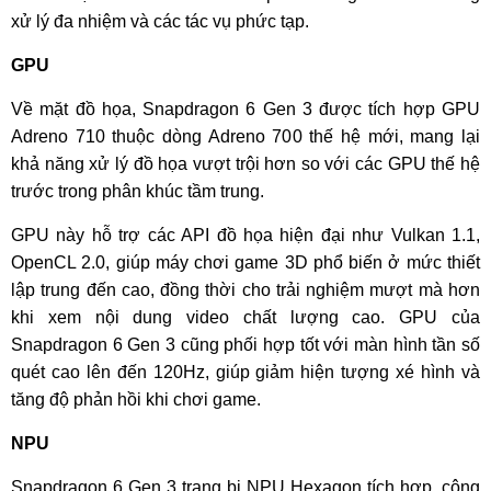
xử lý đa nhiệm và các tác vụ phức tạp.
GPU
Về mặt đồ họa, Snapdragon 6 Gen 3 được tích hợp GPU
Adreno 710 thuộc dòng Adreno 700 thế hệ mới, mang lại
khả năng xử lý đồ họa vượt trội hơn so với các GPU thế hệ
trước trong phân khúc tầm trung.
GPU này hỗ trợ các API đồ họa hiện đại như Vulkan 1.1,
OpenCL 2.0, giúp máy chơi game 3D phổ biến ở mức thiết
lập trung đến cao, đồng thời cho trải nghiệm mượt mà hơn
khi xem nội dung video chất lượng cao. GPU của
Snapdragon 6 Gen 3 cũng phối hợp tốt với màn hình tần số
quét cao lên đến 120Hz, giúp giảm hiện tượng xé hình và
tăng độ phản hồi khi chơi game.
NPU
Snapdragon 6 Gen 3 trang bị NPU Hexagon tích hợp, công