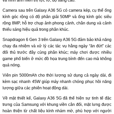
và hình ảnh hiển thị rực rỡ, độ sáng cao.
Camera sau trên Galaxy A36 5G có camera kép, cụ thể ống
kính góc rộng có độ phân giải 50MP và ống kính góc siêu
rộng 8MP, hỗ trợ chụp ảnh phong cảnh, chân dung và cảnh
thiếu sáng hiệu quả trong phân khúc.
Snapdragon 6 Gen 3 trên Galaxy A36 5G đảm bảo khả năng
chạy đa nhiệm và xử lý các tác vụ hằng ngày “ăn đứt” các
đối thủ trước đây cùng phân khúc; máy chơi được nhiều
game phổ biến ở mức đồ họa trung bình đến cao mà không
quá nóng.
Viên pin 5000mAh cho thời lượng sử dụng cả ngày dài, đi
kèm sạc nhanh 45W giúp máy nhanh chóng phục hồi năng
lượng giữa các phiên hoạt động dài.
Về mặt thiết kế, Galaxy A36 5G đã thể hiện sự tinh tế đặc
trưng của Samsung với khung viền cân đối, mặt lưng được
hoàn thiện từ chất liệu kính nhám mờ, phù hợp với người