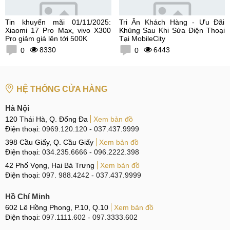
Tin khuyến mãi 01/11/2025:
Tri Ân Khách Hàng - Ưu Đãi
Xiaomi 17 Pro Max, vivo X300
Khủng Sau Khi Sửa Điện Thoại
Pro giảm giá lên tới 500K
Tại MobileCity
8330
6443
0
0
HỆ THỐNG CỬA HÀNG
Hà Nội
120 Thái Hà, Q. Đống Đa
Xem bản đồ
Điện thoại:
0969.120.120
-
037.437.9999
398 Cầu Giấy, Q. Cầu Giấy
Xem bản đồ
Điện thoại:
034.235.6666
-
096.2222.398
42 Phố Vọng, Hai Bà Trưng
Xem bản đồ
Điện thoại:
097. 988.4242
-
037.437.9999
Hồ Chí Minh
602 Lê Hồng Phong, P.10, Q.10
Xem bản đồ
Điện thoại:
097.1111.602
-
097.3333.602