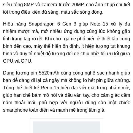
siêu rộng 8MP và camera trước 20MP, cho ảnh chụp chi tiết
tốt trong điều kiện đủ sáng, màu sắc sống động.
Hiệu năng Snapdragon 6 Gen 3 giúp Note 15 xử lý đa
nhiệm mượt mà, mở nhiều ứng dụng cùng lúc không gặp
tình trạng lag rõ rệt. Khi chơi game phổ biến ở thiết lập trung
bình đến cao, máy thể hiện ổn định, ít hiện tượng tụt khung
hình và duy trì nhiệt độ tương đối dễ chịu nhờ tối ưu tốt giữa
CPU và GPU.
Dung lượng pin 5520mAh cùng công nghệ sạc nhanh giúp
bạn dễ dàng đi lại cả ngày mà không lo hết pin giữa chừng.
Tổng thể thiết kế Reno 15 hiện đại với mặt lưng nhám mờ,
giúp hạn chế bám mồ hôi và dấu vân tay, cho cảm giác cầm
nắm thoải mái, phù hợp với người dùng cần một chiếc
smartphone toàn diện và mạnh mẽ trong tầm giá.