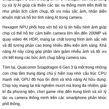
cụ xử lý AI giúp cải thiện các tác vụ thông minh trên thiết bị
như phân tích cảnh chụp, tối ưu màu sắc ảnh, nhận diện
khuôn mặt và hỗ trợ tính năng AI trong camera.
Hexagon NPU phối hợp với bộ xử lý tín hiệu hình ảnh giúp
chip có thể hỗ trợ cảm biến camera lớn lên đến 200MP và
quay video 4K HDR, mang lại chất lượng hình ảnh sắc nét
và độ tương phản cao trong nhiều điều kiện ánh sáng. Khả
năng AI này cũng góp phần làm giảm nhiễu ảnh và tối ưu
chi tiết trong các bức ảnh chụp bằng camera sau.
Tóm lại, Qualcomm Snapdragon 6 Gen 3 là một trong những
con chip tầm trung đáng chú ý hiện nay nhờ cấu trúc CPU
mạnh mẽ, GPU đồ họa ổn định và khả năng AI hữu dụng.
Chip này mang lại trải nghiệm mượt mà trong đa nhiệm, giải
trí đa phương tiện, chơi game nhẹ đến trung bình và xử lý
tác vụ camera thông minh trên các smartphone phân khúc
phổ thông.