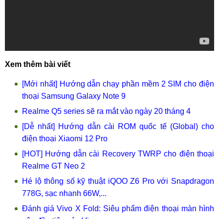
Xem thêm bài viết
[Mới nhất] Hướng dẫn chạy phần mềm 2 SIM cho điện
thoại Samsung Galaxy Note 9
Realme Q5 series sẽ ra mắt vào ngày 20 tháng 4
[Dễ nhất] Hướng dẫn cài ROM quốc tế (Global) cho
điện thoại Xiaomi 12 Pro
[HOT] Hướng dẫn cài Recovery TWRP cho điện thoại
Realme GT Neo 2
Hé lộ thông số kỹ thuật iQOO Z6 Pro với Snapdragon
778G, sạc nhanh 66W,...
Đánh giá Vivo X Fold: Siêu phẩm điện thoại màn hình