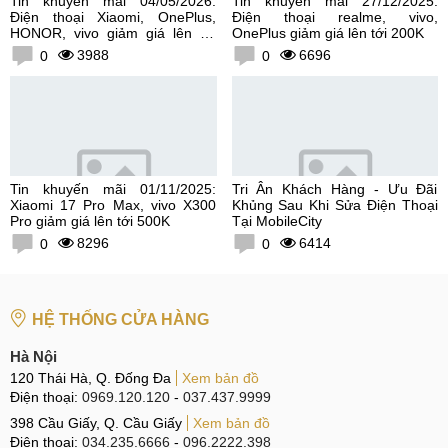
Tin khuyến mãi 04/05/2026:
Tin khuyến mãi 27/12/2025:
Điện thoại Xiaomi, OnePlus,
Điện thoại realme, vivo,
HONOR, vivo giảm giá lên tới
OnePlus giảm giá lên tới 200K
300K
3988
6696
0
0
Tin khuyến mãi 01/11/2025:
Tri Ân Khách Hàng - Ưu Đãi
Xiaomi 17 Pro Max, vivo X300
Khủng Sau Khi Sửa Điện Thoại
Pro giảm giá lên tới 500K
Tại MobileCity
8296
6414
0
0
HỆ THỐNG CỬA HÀNG
Hà Nội
120 Thái Hà, Q. Đống Đa
Xem bản đồ
Điện thoại:
0969.120.120
-
037.437.9999
398 Cầu Giấy, Q. Cầu Giấy
Xem bản đồ
Điện thoại:
034.235.6666
-
096.2222.398