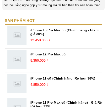
học hỏi, lắng nghe góp ý từ mọi người để bản thân trở nên hoàn thiện
hơn. Luôn nỗ lực, không ngừng sáng tạo và làm mới chính mình để tạo
nên bản sắc riêng cũng như khám phá thêm những điều mới trong cuộc
SẢN PHẨM HOT
sống cũng như công việc. Kinh nghiệm: Lĩnh vực content đòi hỏi sự
tìm tòi, hiểu biết và sáng tạo lớn, từ ...
iPhone 13 Pro Max cũ (Chính hãng - Giảm
giá 30%)
12.450.000 ₫
iPhone 12 Pro Max cũ
8.350.000 ₫
iPhone 11 cũ (Chính hãng, Rẻ hơn 36%)
4.850.000 ₫
iPhone 11 Pro Max cũ (Chính hãng) - Giá Rẻ
tới hơn 39%