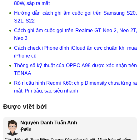
80W, sắp ra mắt
Hướng dẫn cách ghi âm cuộc gọi trên Samsung S20,
S21, S22
Cách ghi âm cuộc gọi trên Realme GT Neo 2, Neo 2T,
Neo 3
Cách check iPhone dính iCloud ẩn cực chuẩn khi mua
iPhone cũ
Thông số kỹ thuật của OPPO A98 được xác nhận trên
TENAA
Rò rỉ cấu hình Redmi K60: chip Dimensity chưa từng ra
mắt, Pin trâu, sạc siêu nhanh
Được viết bởi
Nguyễn Danh Tuấn Anh
Giới thiệu về Phan Đông Dương Đặc điểm nổi bật: Mình luôn cố gắng