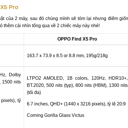
 X5 Pro
huật của 2 máy, sau đó chúng mình sẽ tóm lại nhưng điểm giố
 thêm cái nhìn tổng qua về 2 chiếc máy này nhé!
OPPO Find X5 Pro
163.7 x 73.9 x 8.5 or 8.8 mm, 195g/218g
Hz, Dolby
LTPO2 AMOLED, 1B colors, 120Hz, HDR10+,
 1500 nits
BT.2020, 500 nits (typ), 800 nits (HBM), 1300 nits
(tối đa)
ixels), tỷ
6.7 inches, QHD+ (1440 x 3216 pixels), tỷ lệ 20:9
Corning Gorilla Glass Victus