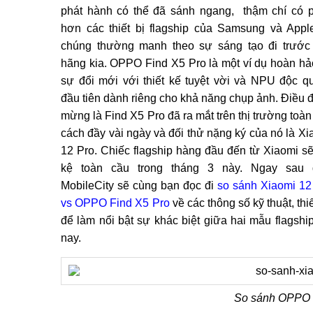
phát hành có thể đã sánh ngang, thậm chí có 
hơn các thiết bị flagship của Samsung và Appl
chúng thường manh theo sự sáng tạo đi trước
hãng kia. OPPO Find X5 Pro là một ví dụ hoàn hả
sự đổi mới với thiết kế tuyệt vời và NPU độc q
đầu tiên dành riêng cho khả năng chụp ảnh. Điều 
mừng là Find X5 Pro đã ra mắt trên thị trường toàn
cách đầy vài ngày và đối thử nặng ký của nó là Xi
12 Pro. Chiếc flagship hàng đầu đến từ Xiaomi sẽ
kệ toàn cầu trong tháng 3 này. Ngay sau 
MobileCity sẽ cùng bạn đọc đi
so sánh Xiaomi 12
vs OPPO Find X5 Pro
về các thông số kỹ thuật, thi
để làm nổi bật sự khác biệt giữa hai mẫu flagshi
nay.
So sánh OPPO F