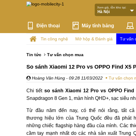
Xem giá, tồn kho tại:
Điện thoại
Máy tính bảng
Tin công nghệ
Mở hộp & Đánh giá
Tư vấn 
Tin tức
Tư vấn chọn mua
So sánh Xiaomi 12 Pro vs OPPO Find X5 Pr
Hoàng Văn Hùng
- 09:28 11/03/2022
Tư vấn chọn 
Chi tiết
so sánh Xiaomi 12 Pro vs OPPO Find
Snapdragon 8 Gen 1, màn hình QHD+, sạc siêu nh
Từ đầu năm đến nay, có thể nói rằng, tất cả
thương hiệu lớn của Trung Quốc đều đã phát 
những chiếc flagship hàng đầu của mình. Các thiế
cầm tay mạnh nhất do các nhà sản xuất Trung 