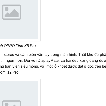
nh OPPO Find X5 Pro
h stereo và cảm biến vân tay trong màn hình. Thật khó để ph
n thị ngon hơn. Đối với DisplayMate, cả hai đều xứng đáng đư
g tràn viền siêu mỏng, với một lỗ khoét được đặt ở góc trên b
aomi 12 Pro.