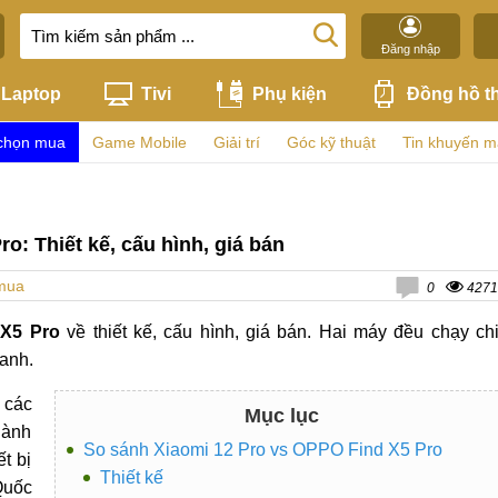
Đăng nhập
Laptop
Tivi
Phụ kiện
Đồng hồ t
chọn mua
Game Mobile
Giải trí
Góc kỹ thuật
Tin khuyến m
o: Thiết kế, cấu hình, giá bán
mua
0
4271
 X5 Pro
về thiết kế, cấu hình, giá bán. Hai máy đều chạy ch
anh.
 các
Mục lục
hành
So sánh Xiaomi 12 Pro vs OPPO Find X5 Pro
t bị
Thiết kế
Quốc