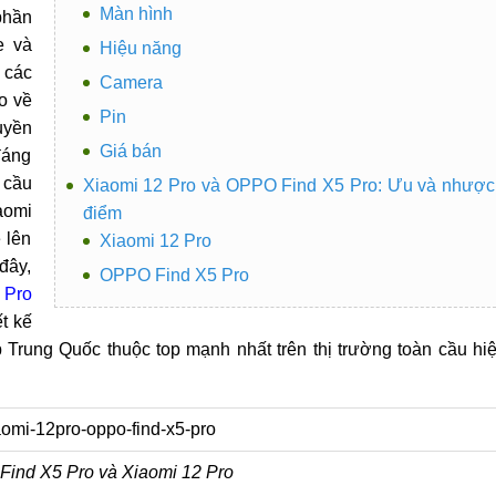
Màn hình
phần
e và
Hiệu năng
 các
Camera
o về
Pin
uyền
Giá bán
đáng
 cầu
Xiaomi 12 Pro và OPPO Find X5 Pro: Ưu và nhược
aomi
điểm
 lên
Xiaomi 12 Pro
đây,
OPPO Find X5 Pro
 Pro
ết kế
p Trung Quốc thuộc top mạnh nhất trên thị trường toàn cầu hi
ind X5 Pro và Xiaomi 12 Pro