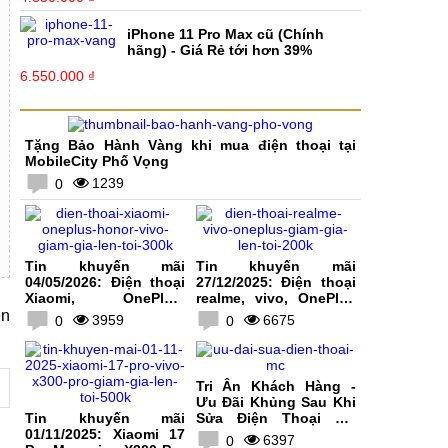
iPhone 11 Pro Max cũ (Chính
hãng) - Giá Rẻ tới hơn 39%
6.550.000 ₫
Tặng Bảo Hành Vàng khi mua điện thoại tại
MobileCity Phố Vọng
1239
0
Tin khuyến mãi
Tin khuyến mãi
04/05/2026: Điện thoại
27/12/2025: Điện thoại
Xiaomi, OnePlus,
realme, vivo, OnePlus
HONOR, vivo giảm giá
giảm giá lên tới 200K
ện
3959
6675
0
0
lên tới 300K
Tri Ân Khách Hàng -
Ưu Đãi Khủng Sau Khi
Tin khuyến mãi
Sửa Điện Thoại Tại
01/11/2025: Xiaomi 17
MobileCity
6397
0