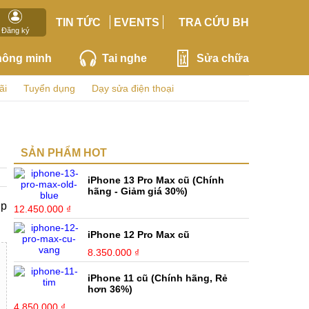
TIN TỨC
EVENTS
TRA CỨU BH
Đăng ký
hông minh
Tai nghe
Sửa chữa
ãi
Tuyển dụng
Dạy sửa điện thoại
SẢN PHẨM HOT
iPhone 13 Pro Max cũ (Chính
hãng - Giảm giá 30%)
ip
12.450.000 ₫
iPhone 12 Pro Max cũ
8.350.000 ₫
iPhone 11 cũ (Chính hãng, Rẻ
hơn 36%)
4.850.000 ₫