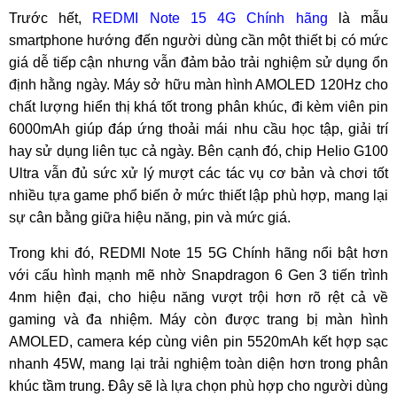
Trước hết,
REDMI Note 15 4G Chính hãng
là mẫu
smartphone hướng đến người dùng cần một thiết bị có mức
giá dễ tiếp cận nhưng vẫn đảm bảo trải nghiệm sử dụng ổn
định hằng ngày. Máy sở hữu màn hình AMOLED 120Hz cho
chất lượng hiển thị khá tốt trong phân khúc, đi kèm viên pin
6000mAh giúp đáp ứng thoải mái nhu cầu học tập, giải trí
hay sử dụng liên tục cả ngày. Bên cạnh đó, chip Helio G100
Ultra vẫn đủ sức xử lý mượt các tác vụ cơ bản và chơi tốt
nhiều tựa game phổ biến ở mức thiết lập phù hợp, mang lại
sự cân bằng giữa hiệu năng, pin và mức giá.
Trong khi đó, REDMI Note 15 5G Chính hãng nổi bật hơn
với cấu hình mạnh mẽ nhờ Snapdragon 6 Gen 3 tiến trình
4nm hiện đại, cho hiệu năng vượt trội hơn rõ rệt cả về
gaming và đa nhiệm. Máy còn được trang bị màn hình
AMOLED, camera kép cùng viên pin 5520mAh kết hợp sạc
nhanh 45W, mang lại trải nghiệm toàn diện hơn trong phân
khúc tầm trung. Đây sẽ là lựa chọn phù hợp cho người dùng