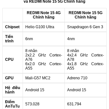
và REDMI Note 15 5G Chính hãng
REDMI Note 15 4G
REDMI Note 15 5G
Chính hãng
Chính hãng
Chipset
Helio G100 Ultra
Snapdragon 6 Gen 3
Tiến
6nm
4nm
trình
8 nhân
8 nhân
2x2.2 GHz Cortex-
4x2.4 GHz Cortex-
CPU
A76
A78
6x2.0 GHz Cortex-
4x1.8 GHz Cortex-
A55
A55
GPU
Mali-G57 MC2
Adreno 710
Hệ điều
Android 15
Android 15
hành
Điểm
573.028
631.794
AnTuTu