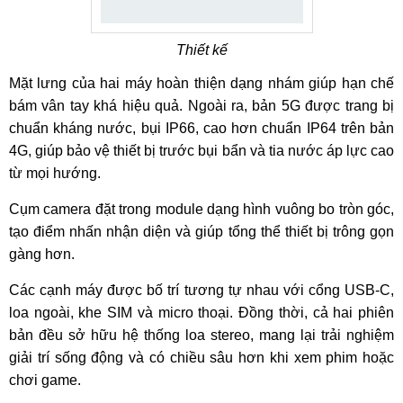
Thiết kế
Mặt lưng của hai máy hoàn thiện dạng nhám giúp hạn chế
bám vân tay khá hiệu quả. Ngoài ra, bản 5G được trang bị
chuẩn kháng nước, bụi IP66, cao hơn chuẩn IP64 trên bản
4G, giúp bảo vệ thiết bị trước bụi bẩn và tia nước áp lực cao
từ mọi hướng.
Cụm camera đặt trong module dạng hình vuông bo tròn góc,
tạo điểm nhấn nhận diện và giúp tổng thể thiết bị trông gọn
gàng hơn.
Các cạnh máy được bố trí tương tự nhau với cổng USB-C,
loa ngoài, khe SIM và micro thoại. Đồng thời, cả hai phiên
bản đều sở hữu hệ thống loa stereo, mang lại trải nghiệm
giải trí sống động và có chiều sâu hơn khi xem phim hoặc
chơi game.