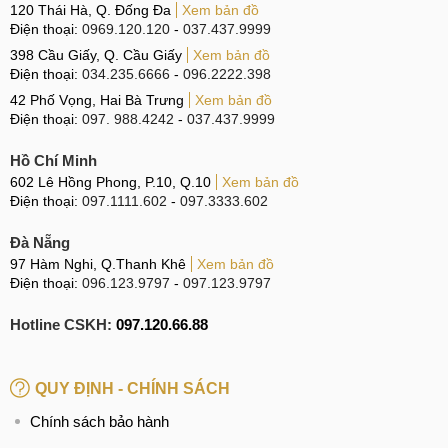
120 Thái Hà, Q. Đống Đa
Xem bản đồ
Điện thoại:
0969.120.120
-
037.437.9999
398 Cầu Giấy, Q. Cầu Giấy
Xem bản đồ
Điện thoại:
034.235.6666
-
096.2222.398
42 Phố Vọng, Hai Bà Trưng
Xem bản đồ
Điện thoại:
097. 988.4242
-
037.437.9999
Hồ Chí Minh
602 Lê Hồng Phong, P.10, Q.10
Xem bản đồ
Điện thoại:
097.1111.602
-
097.3333.602
Đà Nẵng
97 Hàm Nghi, Q.Thanh Khê
Xem bản đồ
Điện thoại:
096.123.9797
-
097.123.9797
Hotline CSKH:
097.120.66.88
QUY ĐỊNH - CHÍNH SÁCH
Chính sách bảo hành