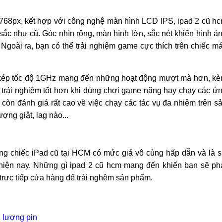
x768px, kết hợp với công nghệ màn hình LCD IPS, ipad 2 cũ h
sắc như cũ. Góc nhìn rộng, màn hình lớn, sắc nét khiến hình ả
. Ngoài ra, bạn có thể trải nghiệm game cực thích trên chiếc m
õi kép tốc độ 1GHz mang đến những hoạt động mượt mà hơn, k
rải nghiệm tốt hơn khi dùng chơi game nặng hay chạy các ứ
còn đánh giá rất cao về việc chạy các tác vụ đa nhiệm trên s
ng giật, lag nào...
ng chiếc iPad cũ tại HCM có mức giá vô cùng hấp dẫn và là 
hiện nay. Những gì ipad 2 cũ hcm mang đến khiến bạn sẽ ph
trực tiếp cửa hàng để trải nghệm sản phẩm.
i lượng pin