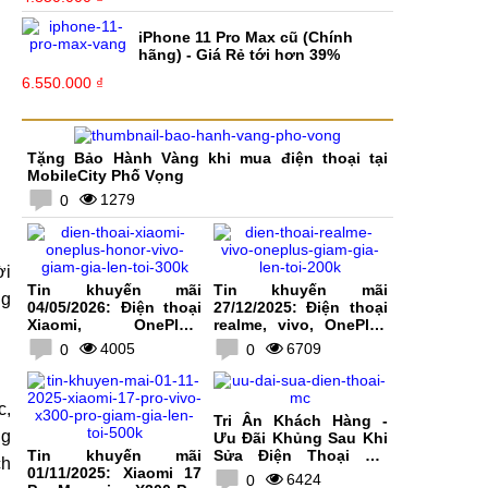
iPhone 11 Pro Max cũ (Chính
hãng) - Giá Rẻ tới hơn 39%
6.550.000 ₫
Tặng Bảo Hành Vàng khi mua điện thoại tại
MobileCity Phố Vọng
1279
0
ời
Tin khuyến mãi
Tin khuyến mãi
ng
04/05/2026: Điện thoại
27/12/2025: Điện thoại
Xiaomi, OnePlus,
realme, vivo, OnePlus
HONOR, vivo giảm giá
giảm giá lên tới 200K
4005
6709
0
0
lên tới 300K
c,
Tri Ân Khách Hàng -
ng
Ưu Đãi Khủng Sau Khi
Tin khuyến mãi
Sửa Điện Thoại Tại
ch
01/11/2025: Xiaomi 17
MobileCity
6424
0