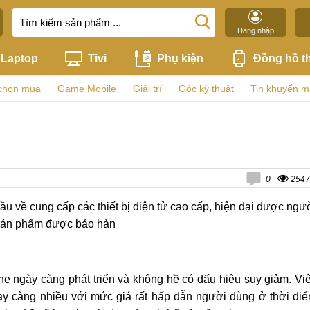
Đăng nhập
Laptop
Tivi
Phụ kiện
Đồng hồ t
chọn mua
Game Mobile
Giải trí
Góc kỹ thuật
Tin khuyến m
0
2547
ầu về cung cấp các thiết bị điện tử cao cấp, hiện đại được ngư
 sản phẩm được bảo hàn
e ngày càng phát triển và không hề có dấu hiệu suy giảm. Vi
gày càng nhiều với mức giá rất hấp dẫn người dùng ở thời đi