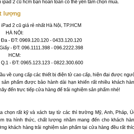
m ipad 2 cũ hcm bạn hoàn toàn có thể yên tâm chọn mua.
ất lượng
a iPad 2 cũ giá rẻ nhất Hà Nội, TP.HCM
HÀ NỘI:
Đa - ĐT: 0969.120.120 - 0433.120.120
iấy - ĐT: 096.1111.398 - 096.2222.398
HCM:
Q.1 - ĐT: 0965.123.123 - 0822.300.600
ầu về cung cấp các thiết bị điện tử cao cấp, hiện đại được ngư
g sản phẩm được bảo hành dài hạn khiến rất nhiều khách hà
hãy đến trực tiếp cửa hàng để trải nghiệm sản phẩm nhé!
 chọn rất kỹ và xách tay từ các thì trường Mỹ, Anh, Pháp, Ú
ểm tra hình thức, chất lượng nhằm mang đến cho khách hà
ững khách hàng trải nghiệm sản phẩm tại cửa hàng đều rất thí