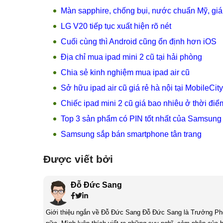
Màn sapphire, chống bụi, nước chuẩn Mỹ, giá
LG V20 tiếp tục xuất hiện rõ nét
Cuối cùng thì Android cũng ổn định hơn iOS
Địa chỉ mua ipad mini 2 cũ tại hải phòng
Chia sẻ kinh nghiệm mua ipad air cũ
Sở hữu ipad air cũ giá rẻ hà nội tại MobileCity
Chiếc ipad mini 2 cũ giá bao nhiêu ở thời điể
Top 3 sản phẩm có PIN tốt nhất của Samsung
Samsung sắp bán smartphone tân trang
Được viết bởi
Đỗ Đức Sang
Giới thiệu ngắn về Đỗ Đức Sang Đỗ Đức Sang là Trưởng Phòng Content Marketing của MobileCity. Mình rất thích sách và cũng thích viết