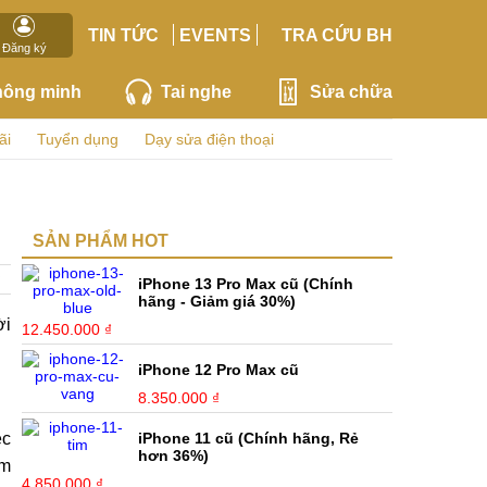
TIN TỨC
EVENTS
TRA CỨU BH
Đăng ký
hông minh
Tai nghe
Sửa chữa
ãi
Tuyển dụng
Dạy sửa điện thoại
SẢN PHẨM HOT
iPhone 13 Pro Max cũ (Chính
hãng - Giảm giá 30%)
ời
12.450.000 ₫
iPhone 12 Pro Max cũ
8.350.000 ₫
ệc
iPhone 11 cũ (Chính hãng, Rẻ
hơn 36%)
ểm
4.850.000 ₫