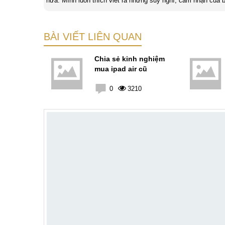
nữa. Mình luôn thích viết ra những suy nghĩ, cảm nhận của b
bản thân Đỗ Đức Sang, viết chính là gửi gắm lại những cảm 
BÀI VIẾT LIÊN QUAN
i
Chia sẻ kinh nghiệm
màn hình
mua ipad air cũ
 Samsung
4
0
3210