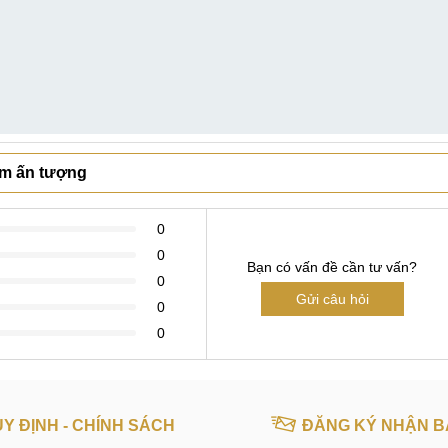
cm ấn tượng
0
0
Bạn có vấn đề cần tư vấn?
0
Gửi câu hỏi
0
0
Y ĐỊNH - CHÍNH SÁCH
ĐĂNG KÝ NHẬN B