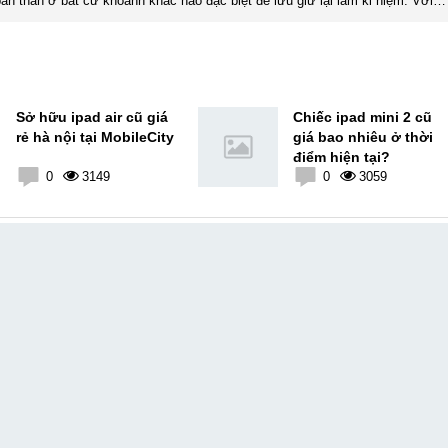
ản thân ở bất cứ khoảnh khắc nào đặc biệt để lưu giữ lại làm kỉ niệm. Với
xúc, cảm nhận, đánh giá chân thực nhất của mình với một vấn đề nào ...
Sở hữu ipad air cũ giá
Chiếc ipad mini 2 cũ
rẻ hà nội tại MobileCity
giá bao nhiêu ở thời
điểm hiện tại?
0
3149
0
3059