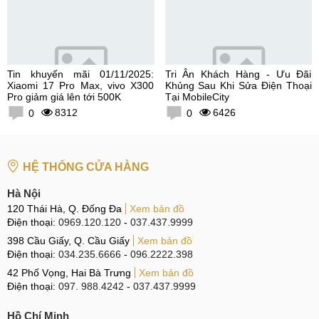
Tin khuyến mãi 01/11/2025:
Tri Ân Khách Hàng - Ưu Đãi
Xiaomi 17 Pro Max, vivo X300
Khủng Sau Khi Sửa Điện Thoại
Pro giảm giá lên tới 500K
Tại MobileCity
8312
6426
0
0
HỆ THỐNG CỬA HÀNG
Hà Nội
120 Thái Hà, Q. Đống Đa
Xem bản đồ
Điện thoại:
0969.120.120
-
037.437.9999
398 Cầu Giấy, Q. Cầu Giấy
Xem bản đồ
Điện thoại:
034.235.6666
-
096.2222.398
42 Phố Vọng, Hai Bà Trưng
Xem bản đồ
Điện thoại:
097. 988.4242
-
037.437.9999
Hồ Chí Minh