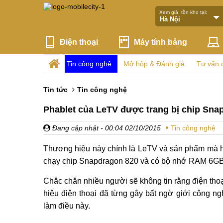
Xem giá, tồn kho tại:
Điện thoại
Máy tính bảng
Tin công nghệ
Mở hộp & Đánh giá
Tư vấn 
Tin tức
Tin công nghệ
Phablet của LeTV được trang bị chip Sna
Đang cập nhật
- 00:04 02/10/2015
Tin công nghệ
Thương hiệu này chính là LeTV và sản phẩm mà họ 
chạy chip Snapdragon 820 và có bộ nhớ RAM 6GB
Chắc chắn nhiều người sẽ không tin rằng điện tho
hiệu điện thoại đã từng gây bất ngờ giới công 
làm điều này.