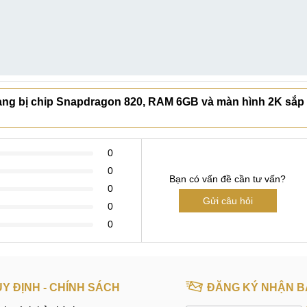
rang bị chip Snapdragon 820, RAM 6GB và màn hình 2K sắp
0
0
Bạn có vấn đề cần tư vấn?
0
Gửi câu hỏi
0
0
Y ĐỊNH - CHÍNH SÁCH
ĐĂNG KÝ NHẬN B