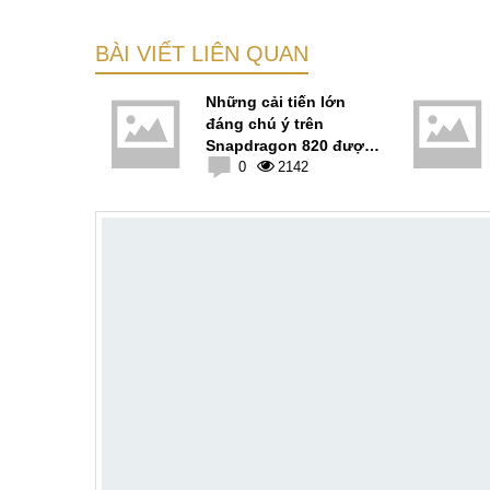
BÀI VIẾT LIÊN QUAN
ến lớn
Những cải tiến lớn
rên
đáng chú ý trên
 820 được
Snapdragon 820 được
t lộ
2
Qualcomm tiết lộ
0
2142