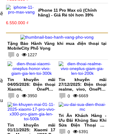
iPhone 11 Pro Max cũ (Chính
sẽ
hãng) - Giá Rẻ tới hơn 39%
6.550.000 ₫
Tặng Bảo Hành Vàng khi mua điện thoại tại
MobileCity Phố Vọng
1227
0
Tin khuyến mãi
Tin khuyến mãi
Về
04/05/2026: Điện thoại
27/12/2025: Điện thoại
Xiaomi, OnePlus,
realme, vivo, OnePlus
HONOR, vivo giảm giá
giảm giá lên tới 200K
3950
6669
0
0
lên tới 300K
ẩu
Tri Ân Khách Hàng -
Ưu Đãi Khủng Sau Khi
Tin khuyến mãi
Sửa Điện Thoại Tại
01/11/2025: Xiaomi 17
MobileCity
6391
0