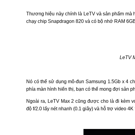
Thương hiệu này chính là LeTV và sản phẩm mà họ 
chạy chip Snapdragon 820 và có bộ nhớ RAM 6GB
LeTV M
Nó có thể sử dụng mô-đun Samsung 1.5Gb x 4 cho
phía màn hình hiển thị, bạn có thể mong đợi sản 
Ngoài ra, LeTV Max 2 cũng được cho là đi kèm v
độ f/2.0 lấy nét nhanh (0.1 giây) và hỗ trợ video 4K