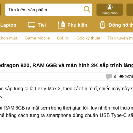
Đăng nhập
Laptop
Tivi
Phụ kiện
Đồng hồ t
chọn mua
Game Mobile
Giải trí
Góc kỹ thuật
Tin khuyến m
pdragon 820, RAM 6GB và màn hình 2K sắp trình làn
0
2478
sắp tung ra là LeTV Max 2, theo các tin rò rỉ, chiếc máy này 
.
ại RAM 6GB ra mắt sớm trong thời gian tới, tuy nhiên một thươ
nghệ bằng cách tung ra smartphone dùng chuẩn USB Type-C s