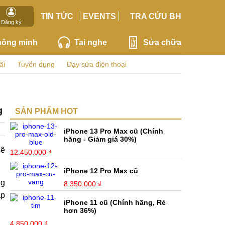
TIN TỨC
EVENTS
TRA CỨU BH
Đăng ký
hông minh
Tai nghe
Sửa chữa
ãi
Tuyển dụng
Dạy sửa điện thoại
g
SẢN PHẨM HOT
iPhone 13 Pro Max cũ (Chính
hãng - Giảm giá 30%)
sẽ
12.450.000 ₫
iPhone 12 Pro Max cũ
ng
8.350.000 ₫
ắp
iPhone 11 cũ (Chính hãng, Rẻ
hơn 36%)
4.850.000 ₫