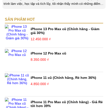
trình làm việc, học tập và tích lũy, tôi nhận thấy mình có những điểm
nổi bật như sau: Tinh thần cầu tiến, ham học hỏi, chịu áp lực cao. Luôn
luôn học tập không ngừng để trau dồi kiến thức phục vụ công việc. Khả
SẢN PHẨM HOT
năng làm việc độc lập, làm việc nhóm tốt. Yêu thích chạy bộ, nghe
sách nói,... Kinh nghiệm: Tôi đã có ...
iPhone 13 Pro Max cũ (Chính hãng - Giảm
giá 30%)
12.450.000 ₫
iPhone 12 Pro Max cũ
8.350.000 ₫
iPhone 11 cũ (Chính hãng, Rẻ hơn 36%)
4.850.000 ₫
iPhone 11 Pro Max cũ (Chính hãng) - Giá Rẻ
tới hơn 39%