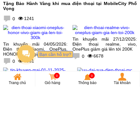
Tặng Bảo Hành Vàng khi mua điện thoại tại MobileCity Phố
Vọng
1241
0
Tin khuyến mãi 27/12/2025:
Tin khuyến mãi 04/05/2026:
Điện thoại realme, vivo,
Điện thoại Xiaomi, OnePlus,
OnePlus giảm giá lên tới 200K
HONOR, vivo giảm giá lên tới
Bạn cần hỗ trợ?
6678
0
300K
3961
0
0
0
Tri Ân Khách Hàng - Ưu Đãi
Khủng Sau Khi Sửa Điện Thoại
Trang chủ
Giỏ hàng
Thông báo
Tài khoản
Tin khuyến mãi 01/11/2025:
Tại MobileCity
Xiaomi 17 Pro Max, vivo X300
6398
0
Pro giảm giá lên tới 500K
8282
0
HỆ THỐNG CỬA HÀNG
Hà Nội