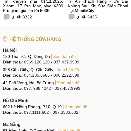
Tin khuyến mãi 01/11/2025:
Tri Ân Khách Hàng - Ưu Đãi
Xiaomi 17 Pro Max, vivo X300
Khủng Sau Khi Sửa Điện Thoại
Pro giảm giá lên tới 500K
Tại MobileCity
8322
6435
0
0
HỆ THỐNG CỬA HÀNG
Hà Nội
120 Thái Hà, Q. Đống Đa
Xem bản đồ
Điện thoại:
0969.120.120
-
037.437.9999
398 Cầu Giấy, Q. Cầu Giấy
Xem bản đồ
Điện thoại:
034.235.6666
-
096.2222.398
42 Phố Vọng, Hai Bà Trưng
Xem bản đồ
Điện thoại:
097. 988.4242
-
037.437.9999
Hồ Chí Minh
602 Lê Hồng Phong, P.10, Q.10
Xem bản đồ
Điện thoại:
097.1111.602
-
097.3333.602
Đà Nẵng
97 Hàm Nghi, Q.Thanh Khê
Xem bản đồ