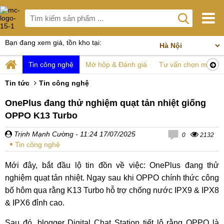
Bạn đang xem giá, tồn kho tại:
Tin công nghệ
Mở hộp & Đánh giá
Tư vấn chọn mua
Tin tức
Tin công nghệ
OnePlus đang thử nghiệm quạt tản nhiệt giống
OPPO K13 Turbo
Trịnh Mạnh Cường
- 11:24 17/07/2025
0
2132
Tin công nghệ
Mới đây, bắt đầu lộ tin đồn về việc: OnePlus đang thử
nghiệm quạt tản nhiệt. Ngay sau khi OPPO chính thức công
bố hôm qua rằng K13 Turbo hỗ trợ chống nước IPX9 & IPX8
& IPX6 đỉnh cao.
Sau đó, blogger Digital Chat Station tiết lộ rằng OPPO là