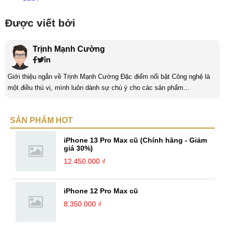
Được viết bởi
Trịnh Mạnh Cường
Giới thiệu ngắn về Trịnh Mạnh Cường Đặc điểm nổi bật Công nghệ là
một điều thú vị, mình luôn dành sự chú ý cho các sản phẩm
smartphone và viễn thông mới. Mình thường xuyên theo dõi và học hỏi
về Hi-Tech. Sự ham học vốn có sẽ đưa bản thân mình tới với nhiều sự
SẢN PHẨM HOT
hiểu biết mới mẻ và thú vị. Tinh thần tự giác và sự chuyên nghiệp là
điều mà mình đang rèn luyện và hướng tới. ...
iPhone 13 Pro Max cũ (Chính hãng - Giảm
giá 30%)
12.450.000 ₫
iPhone 12 Pro Max cũ
8.350.000 ₫