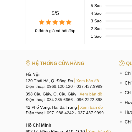
5 Sao
5/5
4 Sao
3 Sao
2 Sao
0 đánh giá và hỏi đáp
1 Sao
HỆ THỐNG CỬA HÀNG
QU
Chí
Hà Nội
120 Thái Hà, Q. Đống Đa
Xem bản đồ
Chí
Điện thoại:
0969.120.120
-
037.437.9999
Chí
398 Cầu Giấy, Q. Cầu Giấy
Xem bản đồ
Điện thoại:
034.235.6666
-
096.2222.398
Hướ
42 Phố Vọng, Hai Bà Trưng
Xem bản đồ
Hướ
Điện thoại:
097. 988.4242
-
037.437.9999
Chí
Hồ Chí Minh
602 Lê Hồng Phong, P.10, Q.10
Xem bản đồ