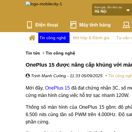
Xem giá, tồn kho tại:
Điện thoại
Máy tính bảng
Tin công nghệ
Mở hộp & Đánh giá
Tư vấn 
Tin tức
Tin công nghệ
OnePlus 15 được nâng cấp khủng với màn
Trịnh Mạnh Cường
- 11:33 05/09/2025
Tin công ng
Mới đây,
OnePlus 15
đã đạt chứng nhận 3C, số mod
cứng màn hình cùng việc hỗ trợ sạc nhanh 120W.
Thông số màn hình của OnePlus 15 gồm: độ phân
6.500 nits cùng tần số PWM trên 4.000Hz. Độ sa
phần cứng.