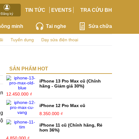
TIN TỨC
EVENTS
TRA CỨU BH
Đăng ký
hông minh
Tai nghe
Sửa chữa
ãi
Tuyển dụng
Dạy sửa điện thoại
SẢN PHẨM HOT
iPhone 13 Pro Max cũ (Chính
hãng - Giảm giá 30%)
ần
12.450.000 ₫
iPhone 12 Pro Max cũ
ng
8.350.000 ₫
độ
iPhone 11 cũ (Chính hãng, Rẻ
hơn 36%)
4.850.000 ₫