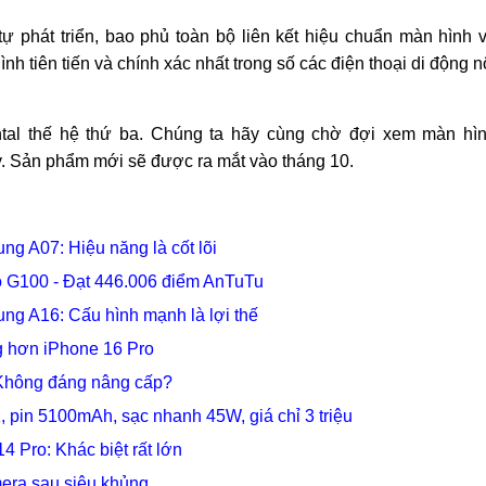
ự phát triển, bao phủ toàn bộ liên kết hiệu chuẩn màn hình 
h tiên tiến và chính xác nhất trong số các điện thoại di động n
ntal thế hệ thứ ba. Chúng ta hãy cùng chờ đợi xem màn hì
. Sản phẩm mới sẽ được ra mắt vào tháng 10.
g A07: Hiệu năng là cốt lõi
o G100 - Đạt 446.006 điểm AnTuTu
g A16: Cấu hình mạnh là lợi thế
g hơn iPhone 16 Pro
Không đáng nâng cấp?
pin 5100mAh, sạc nhanh 45W, giá chỉ 3 triệu
 Pro: Khác biệt rất lớn
era sau siêu khủng