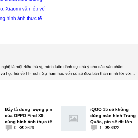
: Xiaomi vẫn lép vế
g hình ảnh thực tế
và học hỏi về Hi-Tech. Sự ham học vốn có sẽ đưa bản thân mình tới với
nhiều sự hiểu biết mới mẻ và thú vị. Tinh thần tự giác và sự chuyên nghiệp là điều mà mình đang rèn luyện và hướng tới. ...
Đây là dung lượng pin
iQOO 15 sẽ không
của OPPO Find X9,
dùng màn hình Trung
cùng hình ảnh thực tế
Quốc, pin sẽ rất lớn
0
3626
1
8922