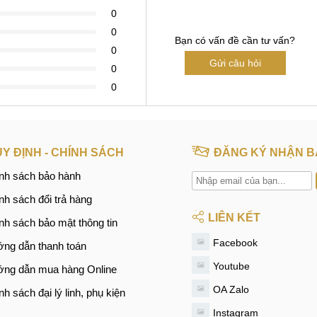
0
0
Bạn có vấn đề cần tư vấn?
0
Gửi câu hỏi
0
0
Y ĐỊNH - CHÍNH SÁCH
ĐĂNG KÝ NHẬN B
nh sách bảo hành
nh sách đổi trả hàng
LIÊN KẾT
nh sách bảo mật thông tin
Facebook
ng dẫn thanh toán
Youtube
ng dẫn mua hàng Online
OA Zalo
nh sách đại lý linh, phụ kiện
Instagram