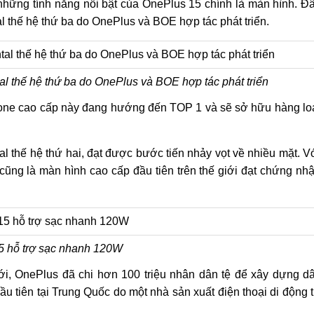
ng những tính năng nổi bật của OnePlus 15 chính là màn hình. Đ
tal thế hệ thứ ba do OnePlus và BOE hợp tác phát triển.
l thế hệ thứ ba do OnePlus và BOE hợp tác phát triển
one cao cấp này đang hướng đến TOP 1 và sẽ sở hữu hàng lo
l thế hệ thứ hai, đạt được bước tiến nhảy vọt về nhiều mặt. V
y cũng là màn hình cao cấp đầu tiên trên thế giới đạt chứng nh
5 hỗ trợ sạc nhanh 120W
iới, OnePlus đã chi hơn 100 triệu nhân dân tệ để xây dựng d
ầu tiên tại Trung Quốc do một nhà sản xuất điện thoại di động 