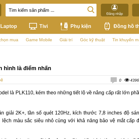
Đăng nhập
Laptop
Tivi
Phụ kiện
Đồng hồ t
chọn mua
Game Mobile
Giải trí
Góc kỹ thuật
Tin khuyến m
 hình là điểm nhấn
hệ
0
4396
el là PLK110, kém theo những tiết lộ về nâng cấp rất lớn ph
 giải 2K+, tần số quét 120Hz, kích thước 7,8 inches độ sá
i lệch màu sắc siêu nhỏ cùng với khả năng bảo vệ mắt cấp 