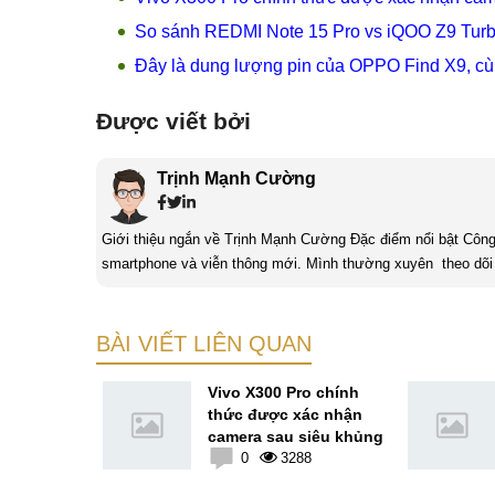
So sánh REDMI Note 15 Pro vs iQOO Z9 Turbo
Đây là dung lượng pin của OPPO Find X9, cùn
Được viết bởi
Trịnh Mạnh Cường
Giới thiệu ngắn về Trịnh Mạnh Cường Đặc điểm nổi bật Công nghệ là một điều thú vị, mình luôn dành sự chú ý cho các sản phẩm
smartphone và viễn thông mới. Mình thường xuyên theo dõi 
BÀI VIẾT LIÊN QUAN
in siêu
Vivo X300 Pro chính
aomi 16,
thức được xác nhận
 tới
camera sau siêu khủng
3
0
3288