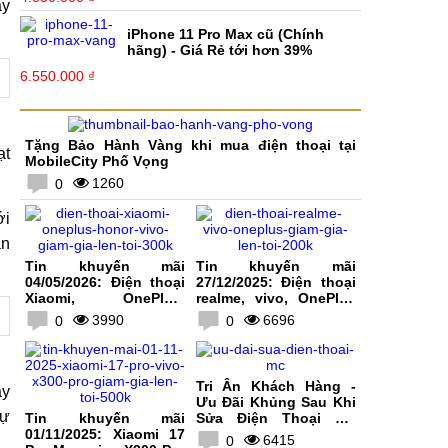
ây
iPhone 11 Pro Max cũ (Chính
hãng) - Giá Rẻ tới hơn 39%
6.550.000 ₫
Tặng Bảo Hành Vàng khi mua điện thoại tại
ạt
MobileCity Phố Vọng
1260
0
ới
ận
Tin khuyến mãi
Tin khuyến mãi
04/05/2026: Điện thoại
27/12/2025: Điện thoại
Xiaomi, OnePlus,
realme, vivo, OnePlus
HONOR, vivo giảm giá
giảm giá lên tới 200K
3990
6696
0
0
lên tới 300K
Tri Ân Khách Hàng -
ây
Ưu Đãi Khủng Sau Khi
tự
Tin khuyến mãi
Sửa Điện Thoại Tại
01/11/2025: Xiaomi 17
MobileCity
6415
0