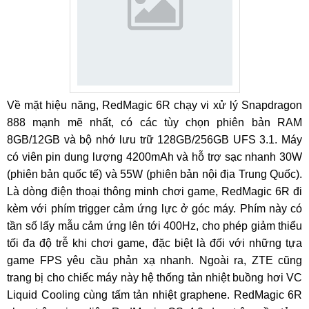
Về mặt hiệu năng, RedMagic 6R chạy vi xử lý Snapdragon
888 mạnh mẽ nhất, có các tùy chọn phiên bản RAM
8GB/12GB và bộ nhớ lưu trữ 128GB/256GB UFS 3.1. Máy
có viên pin dung lượng 4200mAh và hỗ trợ sạc nhanh 30W
(phiên bản quốc tế) và 55W (phiên bản nội địa Trung Quốc).
Là dòng điện thoại thông minh chơi game, RedMagic 6R đi
kèm với phím trigger cảm ứng lực ở góc máy. Phím này có
tần số lấy mẫu cảm ứng lên tới 400Hz, cho phép giảm thiểu
tối đa độ trễ khi chơi game, đặc biệt là đối với những tựa
game FPS yêu cầu phản xạ nhanh. Ngoài ra, ZTE cũng
trang bị cho chiếc máy này hệ thống tản nhiệt buồng hơi VC
Liquid Cooling cùng tấm tản nhiệt graphene. RedMagic 6R