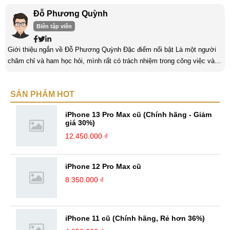
Đỗ Phương Quỳnh
Biên tập viên
Giới thiệu ngắn về Đỗ Phương Quỳnh Đặc điểm nổi bật Là một người
chăm chỉ và ham học hỏi, mình rất có trách nhiệm trong công việc và
nỗ lực cố gắng trên những con đường mà mình đã chọn. Mình luôn
hướng tới những thử thách ở đó, mình sẽ nhận được thêm nhiều bài
SẢN PHẨM HOT
học cũng như kinh nghiệm quý giá. Với niềm đam mê với công nghệ,
mình luôn theo dõi những cập nhật mới nhất về các thiết bị Hi-tech. ...
iPhone 13 Pro Max cũ (Chính hãng - Giảm
giá 30%)
12.450.000 ₫
iPhone 12 Pro Max cũ
8.350.000 ₫
iPhone 11 cũ (Chính hãng, Rẻ hơn 36%)