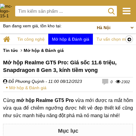
Bạn đang xem giá, tồn kho tại:
Tin công nghệ
Mở hộp & Đánh giá
Tư vấn chọn mua
Tin tức
Mở hộp & Đánh giá
Mở hộp Realme GT5 Pro: Giá sốc 11.6 triệu,
Snapdragon 8 Gen 3, kính tiềm vọng
Đỗ Phương Quỳnh
- 11:00 08/12/2023
0
2302
Mở hộp & Đánh giá
Cùng
mở hộp Realme GT5 Pro
vừa mới được ra mắt hôm
vừa qua để chiêm ngưỡng được hết vẻ đẹp thiết kế cũng
như sức mạnh hiệu năng đột phá mà nó mang lại nhé!
Mục lục