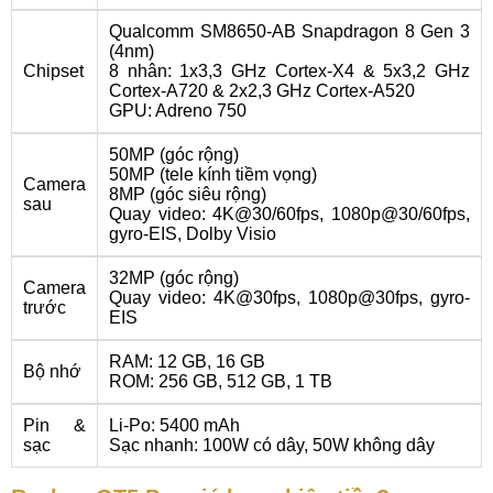
Qualcomm SM8650-AB Snapdragon 8 Gen 3
(4nm)
Chipset
8 nhân: 1x3,3 GHz Cortex-X4 & 5x3,2 GHz
Cortex-A720 & 2x2,3 GHz Cortex-A520
GPU: Adreno 750
50MP (góc rộng)
50MP (tele kính tiềm vọng)
Camera
8MP (góc siêu rộng)
sau
Quay video: 4K@30/60fps, 1080p@30/60fps,
gyro-EIS, Dolby Visio
32MP (góc rộng)
Camera
Quay video: 4K@30fps, 1080p@30fps, gyro-
trước
EIS
RAM: 12 GB, 16 GB
Bộ nhớ
ROM: 256 GB, 512 GB, 1 TB
Pin &
Li-Po: 5400 mAh
sạc
Sạc nhanh: 100W có dây, 50W không dây