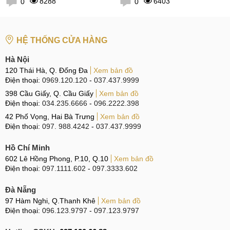
8288
6403
0
0
HỆ THỐNG CỬA HÀNG
Hà Nội
120 Thái Hà, Q. Đống Đa
Xem bản đồ
Điện thoại:
0969.120.120
-
037.437.9999
398 Cầu Giấy, Q. Cầu Giấy
Xem bản đồ
Điện thoại:
034.235.6666
-
096.2222.398
42 Phố Vọng, Hai Bà Trưng
Xem bản đồ
Điện thoại:
097. 988.4242
-
037.437.9999
Hồ Chí Minh
602 Lê Hồng Phong, P.10, Q.10
Xem bản đồ
Điện thoại:
097.1111.602
-
097.3333.602
Đà Nẵng
97 Hàm Nghi, Q.Thanh Khê
Xem bản đồ
Điện thoại:
096.123.9797
-
097.123.9797