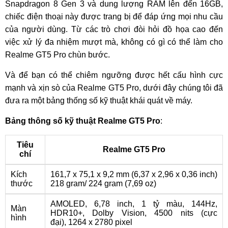
Snapdragon 8 Gen 3 và dung lượng RAM lên đến 16GB,
chiếc điện thoại này được trang bị để đáp ứng mọi nhu cầu
của người dùng. Từ các trò chơi đòi hỏi đồ họa cao đến
việc xử lý đa nhiệm mượt mà, không có gì có thể làm cho
Realme GT5 Pro chùn bước.
Và để bạn có thể chiêm ngưỡng được hết cấu hình cực
mạnh và xịn sò của Realme GT5 Pro, dưới đây chúng tôi đã
đưa ra một bảng thống số kỹ thuật khái quát về máy.
Bảng thông số kỹ thuật Realme GT5 Pro
:
Tiêu
Realme GT5 Pro
chí
Kích
161,7 x 75,1 x 9,2 mm (6,37 x 2,96 x 0,36 inch)
thước
218 gram/ 224 gram (7,69 oz)
AMOLED, 6,78 inch, 1 tỷ màu, 144Hz,
Màn
HDR10+, Dolby Vision, 4500 nits (cực
hình
đại), 1264 x 2780 pixel