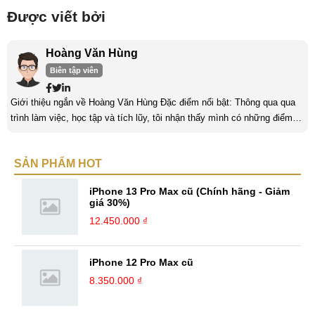
Được viết bởi
Hoàng Văn Hùng
Biên tập viên
Giới thiệu ngắn về Hoàng Văn Hùng Đặc điểm nổi bật: Thông qua qua
trình làm việc, học tập và tích lũy, tôi nhận thấy mình có những điểm
nổi bật như sau: Tinh thần cầu tiến, ham học hỏi, chịu áp lực cao. Luôn
luôn học tập không ngừng để trau dồi kiến thức phục vụ công việc. Khả
SẢN PHẨM HOT
năng làm việc độc lập, làm việc nhóm tốt. Yêu thích chạy bộ, nghe
sách nói,... Kinh nghiệm: Tôi đã có ...
iPhone 13 Pro Max cũ (Chính hãng - Giảm
giá 30%)
12.450.000 ₫
iPhone 12 Pro Max cũ
8.350.000 ₫