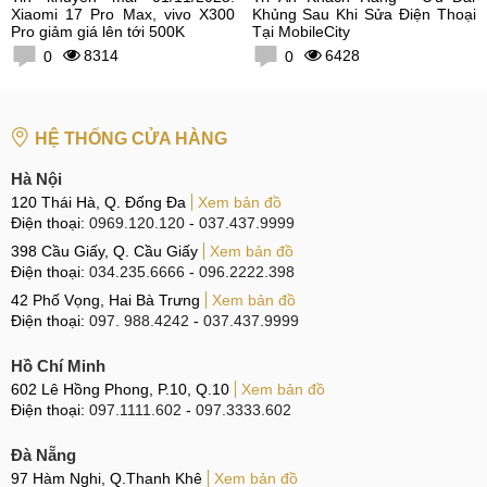
Xiaomi 17 Pro Max, vivo X300
Khủng Sau Khi Sửa Điện Thoại
Pro giảm giá lên tới 500K
Tại MobileCity
8314
6428
0
0
HỆ THỐNG CỬA HÀNG
Hà Nội
120 Thái Hà, Q. Đống Đa
Xem bản đồ
Điện thoại:
0969.120.120
-
037.437.9999
398 Cầu Giấy, Q. Cầu Giấy
Xem bản đồ
Điện thoại:
034.235.6666
-
096.2222.398
42 Phố Vọng, Hai Bà Trưng
Xem bản đồ
Điện thoại:
097. 988.4242
-
037.437.9999
Hồ Chí Minh
602 Lê Hồng Phong, P.10, Q.10
Xem bản đồ
Điện thoại:
097.1111.602
-
097.3333.602
Đà Nẵng
97 Hàm Nghi, Q.Thanh Khê
Xem bản đồ