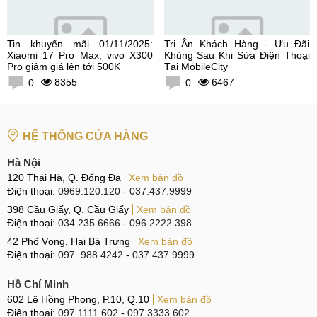
Tin khuyến mãi 01/11/2025:
Tri Ân Khách Hàng - Ưu Đãi
Xiaomi 17 Pro Max, vivo X300
Khủng Sau Khi Sửa Điện Thoại
Pro giảm giá lên tới 500K
Tại MobileCity
8355
6467
0
0
HỆ THỐNG CỬA HÀNG
Hà Nội
120 Thái Hà, Q. Đống Đa
Xem bản đồ
Điện thoại:
0969.120.120
-
037.437.9999
398 Cầu Giấy, Q. Cầu Giấy
Xem bản đồ
Điện thoại:
034.235.6666
-
096.2222.398
42 Phố Vọng, Hai Bà Trưng
Xem bản đồ
Điện thoại:
097. 988.4242
-
037.437.9999
Hồ Chí Minh
602 Lê Hồng Phong, P.10, Q.10
Xem bản đồ
Điện thoại:
097.1111.602
-
097.3333.602