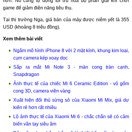
hơn. Nó cũng tự động tối ưu hóa độ phân giải khi chơi
game để giảm điện năng tiêu thụ.
Tại thị trường Nga, giá bán của máy được niêm yết là 355
USD (khoảng 8 triệu đồng).
Xem thêm bài viết
Ngắm mô hình iPhone 8 với 2 mặt kính, khung kim loại,
cụm camera kép xoay dọc
Sắp ra mắt Mi Note 3 - màn cong tràn cạnh,
Snapdragon
Ảnh thực tế của chiếc Mi 6 Ceramic Edition - vỏ gốm
cong 3D, camera viền vàng
Xuất hiện đối thủ sừng sỏ của Xiaomi Mi Mix, giá dự
kiến rẻ hơn rất nhiều
Lộ ảnh thực tế của Xiaomi Mi 6 - chắc chắn sẽ có cảm
biến vân tay siêu âm